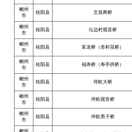
郴州
桂阳县
文昌阁桥
市
郴州
桂阳县
坛边村观音桥
市
郴州
桂阳县
富龙桥（杏村花桥）
市
郴州
桂阳县
福寿桥（寿亭拱桥）
市
郴州
桂阳县
停欧大桥
市
郴州
桂阳县
停欧观音桥
市
郴州
桂阳县
停欧黑子桥
市
郴州