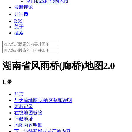
全国抗战纪念物地图
最新评论
开往🚇
RSS
关于
搜索
Search
for:
Search
for:
湖南省风雨桥(廊桥)地图2.0
目录
前言
与之前地图1.0的区别和说明
更新记录
在线地图链接
下载地址
地图内容明细
下一步待新增或考证的内容