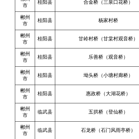
桂阳县
合金桥（三泉口花桥）
市
郴州
桂阳县
杨家村桥
市
郴州
桂阳县
甘岭村桥（甘棠村观音桥）
市
郴州
桂阳县
乐善桥（观音桥）
市
郴州
桂阳县
坳头桥（小塘村廊桥）
市
郴州
桂阳县
惠政桥（大湖花桥）
市
郴州
临武县
五拱桥（登仙桥）
市
郴州
临武县
石龙桥（石门风雨亭桥）
市