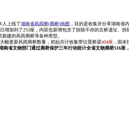
，本人上线了
湖南省风雨桥(廊桥)地图
，目的是收集并分享湖南省内
月7日增加到了253座，内容也新增包含了拆除不存的古桥遗址
代新建的风雨廊桥等各种类型。
桥》，大幅更新风雨廊桥数量，初始共计收集带位置桥梁
404座
，因未
月，湖南省文物部门通过廊桥保护三年行动统计全省文物廊桥51