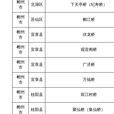
郴州
北湖区
下关亭桥（纪寿桥）
市
郴州
苏仙区
郴江桥
市
郴州
宜章县
伏龙桥
市
郴州
宜章县
观音阁桥
市
郴州
宜章县
广济桥
市
郴州
宜章县
万福桥
市
郴州
桂阳县
双江村桥
市
郴州
桂阳县
聚仙桥（集仙桥）
市