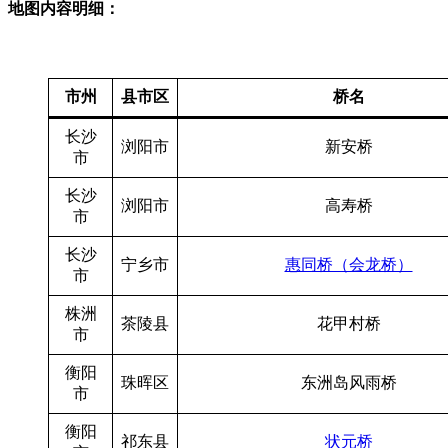
地图内容明细：
市州
县市区
桥名
长沙
浏阳市
新安桥
市
长沙
浏阳市
高寿桥
市
长沙
宁乡市
惠同桥（会龙桥）
市
株洲
茶陵县
花甲村桥
市
衡阳
珠晖区
东洲岛风雨桥
市
衡阳
祁东县
状元桥