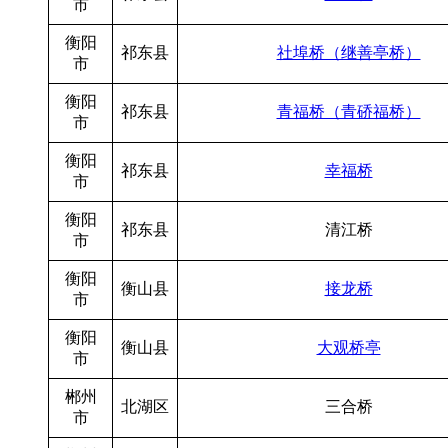
市
衡阳
祁东县
社埠桥（继善亭桥）
市
衡阳
祁东县
青福桥（青硚福桥）
市
衡阳
祁东县
幸福桥
市
衡阳
祁东县
清江桥
市
衡阳
衡山县
接龙桥
市
衡阳
衡山县
大观桥亭
市
郴州
北湖区
三合桥
市