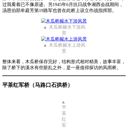
过我看着已不像原迹。另1945年6月抗日战争湘西会战期间，
汤恩伯部牟庭芳第19路军也曾在此桥上设立作战指挥部。
木瓜桥赧水下游风
景
木瓜桥赧水上游风
景
整体来看，木瓜桥保存完好，结构形式相对精美，故事丰富，
除了桥下的溪水有些脏乱之外，是一座值得探访的风雨桥。
平茶红军桥（马路口石拱桥）
平
茶
红
军