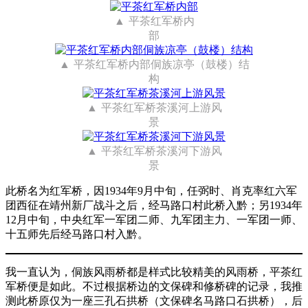
平茶红军桥内
部
平茶红军桥内部侗族凉亭（鼓楼）结
构
平茶红军桥茶溪河上游风
景
平茶红军桥茶溪河下游风
景
此桥名为红军桥，因1934年9月中旬，任弼时、肖克率红六军
团西征在靖州新厂战斗之后，经马路口村此桥入黔；另1934年
12月中旬，中央红军一军团二师、九军团主力、一军团一师、
十五师先后经马路口村入黔。
我一直认为，侗族风雨桥都是样式比较精美的风雨桥，平茶红
军桥便是如此。不过根据桥边的文保碑和修桥碑的记录，我推
测此桥原仅为一座三孔石拱桥（文保碑名马路口石拱桥），后