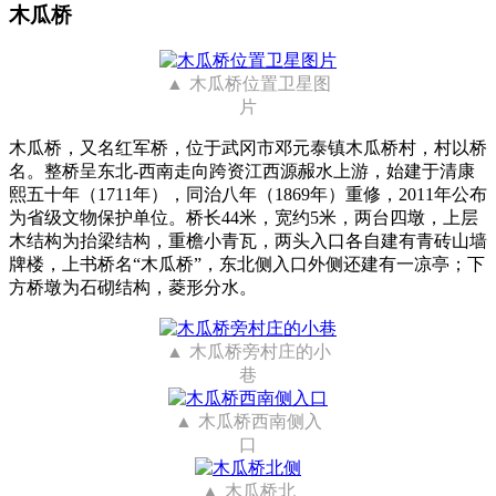
木瓜桥
木瓜桥位置卫星图
片
木瓜桥，又名红军桥，位于武冈市邓元泰镇木瓜桥村，村以桥
名。整桥呈东北-西南走向跨资江西源赧水上游，始建于清康
熙五十年（1711年），同治八年（1869年）重修，2011年公布
为省级文物保护单位。桥长44米，宽约5米，两台四墩，上层
木结构为抬梁结构，重檐小青瓦，两头入口各自建有青砖山墙
牌楼，上书桥名“木瓜桥”，东北侧入口外侧还建有一凉亭；下
方桥墩为石砌结构，菱形分水。
木瓜桥旁村庄的小
巷
木瓜桥西南侧入
口
木瓜桥北