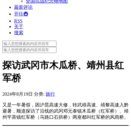
全国抗战纪念物地图
最新评论
开往🚇
RSS
关于
搜索
Search
for:
Search
for:
探访武冈市木瓜桥、靖州县红
军桥
2024年8月19日
分类:
旅行
又是一年暑假，因沪昆高速大修，转武靖高速、靖黎高速入黔
避暑，顺道探访了沿线的武冈邓元泰镇木瓜桥（红军桥）、靖
州平茶镇红军桥（马路口石拱桥）两座都叫红军桥的风雨桥。