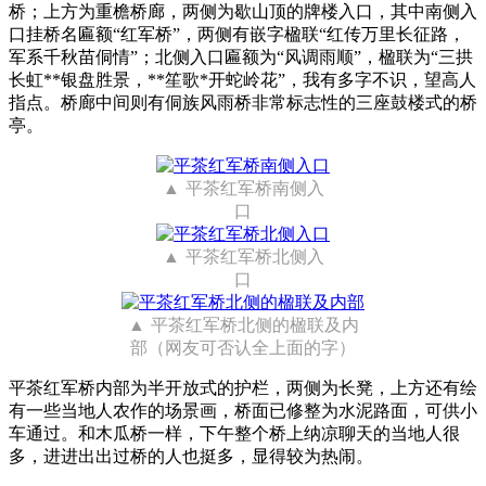
桥；上方为重檐桥廊，两侧为歇山顶的牌楼入口，其中南侧入
口挂桥名匾额“红军桥”，两侧有嵌字楹联“红传万里长征路，
军系千秋苗侗情”；北侧入口匾额为“风调雨顺”，楹联为“三拱
长虹**银盘胜景，**笙歌*开蛇岭花”，我有多字不识，望高人
指点。桥廊中间则有侗族风雨桥非常标志性的三座鼓楼式的桥
亭。
平茶红军桥南侧入
口
平茶红军桥北侧入
口
平茶红军桥北侧的楹联及内
部（网友可否认全上面的字）
平茶红军桥内部为半开放式的护栏，两侧为长凳，上方还有绘
有一些当地人农作的场景画，桥面已修整为水泥路面，可供小
车通过。和木瓜桥一样，下午整个桥上纳凉聊天的当地人很
多，进进出出过桥的人也挺多，显得较为热闹。