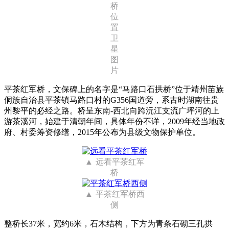
桥
位
置
卫
星
图
片
平茶红军桥，文保碑上的名字是“马路口石拱桥”位于靖州苗族
侗族自治县平茶镇马路口村的G356国道旁，系古时湖南往贵
州黎平的必经之路。桥呈东南-西北向跨沅江支流广坪河的上
游茶溪河，始建于清朝年间，具体年份不详，2009年经当地政
府、村委筹资修缮，2015年公布为县级文物保护单位。
远看平茶红军
桥
平茶红军桥西
侧
整桥长37米，宽约6米，石木结构，下方为青条石砌三孔拱