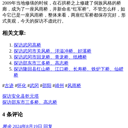
2009年当地修缮的时候，在石拱桥之上修建了侗族风格的桥
廊，成为了一座风雨桥，并新命名“红军桥”。不管怎么样，如
今它已是一座风雨桥，整体来看，两座红军桥都保存完好，形
式美观，今天的探访不虚此行。
相关文章:
探访武冈高桥
探访武冈市关风桥、洋溢冲桥、好溪桥
探访武冈市回龙桥、青龙桥、纸槽桥
探访邵东市三多桥、高志桥
探访隆回县红山桥、江口桥、长寿桥、铁炉下桥、仙磴
桥
#
古迹
#
怀化
#
武冈
#
邵阳
#
靖州
#
风雨桥
探访安化县乾元塔
探访邵东市三多桥、高志桥
4 条评论
雅余
2024年8月19日
回复