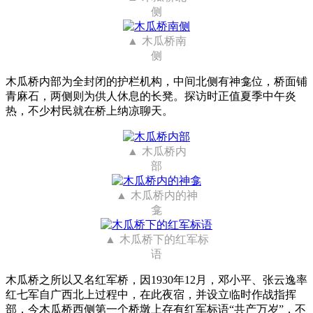
侧
木瓜桥南
侧
木瓜桥内部为全封闭的护栏机构，中间北侧有神龛位，桥面铺
青麻石，两侧则为供人休息的长凳。探访时正值夏季中午炎
热，不少村民就在桥上纳凉聊天。
木瓜桥内
部
木瓜桥内的神
龛
木瓜桥下的红军标
语
木瓜桥之所以又名红军桥，因1930年12月，邓小平、张云逸率
红七军自广西北上过程中，在此夜宿，并设立临时作战指挥
部，今木瓜桥西侧第一个桥墩上存有红军标语“共产万岁”，不