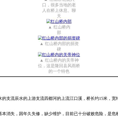
口，很多当地的老
人在桥上休息、聊
天
红山桥内
部
红山桥内部的捐资
碑
红山桥内的关帝神
位，这是隆回县风雨桥
的一个特色
的支流辰水的上游支流四都河的上流江口溪，桥长约15米，宽
基本消失，因年久失修，缺少维护，目前已十分破败危险，是危