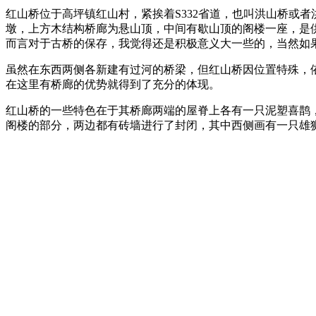
红山桥位于高坪镇红山村，紧挨着S332省道，也叫洪山桥或
墩，上方木结构桥廊为悬山顶，中间有歇山顶的阁楼一座，是供
而言对于古桥的保存，我觉得还是积极意义大一些的，当然如果
虽然在东西两侧各新建有过河的桥梁，但红山桥因位置特殊，
在这里有桥廊的优势就得到了充分的体现。
红山桥的一些特色在于其桥廊两端的屋脊上各有一只泥塑喜鹊
阁楼的部分，两边都有砖墙进行了封闭，其中西侧画有一只雄