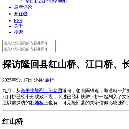
全国抗战纪念物地图
最新评论
开往🚇
RSS
关于
搜索
Search
for:
Search
for:
探访隆回县红山桥、江口桥、
2025年9月17日
分类:
旅行
九月，从
高平抗战烈士纪念园
返程，想着隔得近，顺道就一并
江口桥已经十分破败不堪，不过已经和铁炉下桥一起列入了文
之以前探访的
朴塘桥
上也有，可见隆回县的关帝信仰比较强烈
红山桥