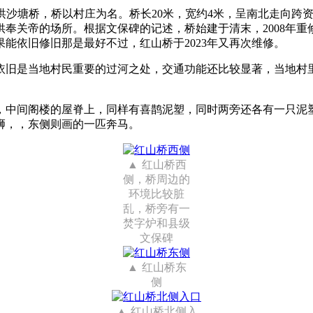
者洪沙塘桥，桥以村庄为名。桥长20米，宽约4米，呈南北走向
奉关帝的场所。根据文保碑的记述，桥始建于清末，2008年
能依旧修旧那是最好不过，红山桥于2023年又再次维修。
依旧是当地村民重要的过河之处，交通功能还比较显著，当地村
，中间阁楼的屋脊上，同样有喜鹊泥塑，同时两旁还各有一只泥
狮，，东侧则画的一匹奔马。
红山桥西
侧，桥周边的
环境比较脏
乱，桥旁有一
焚字炉和县级
文保碑
红山桥东
侧
红山桥北侧入