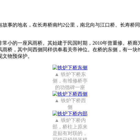
有故事的地名，在长寿桥南约2公里，南北向与江口桥、长寿桥
非常小的一座风雨桥。其始建于民国时期，2010年曾重修。桥
风雨桥，其中间西侧同样供奉着关帝神位。在桥的东侧，有一块
现文物预保护。
铁炉下桥东
侧，有维修桥亭
的功德碑一座
铁炉下桥西
侧
铁炉下桥内
部，桥柱上原来
是贴有对联的，
可惜已经脱落模