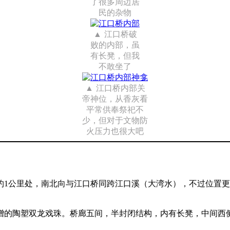
了很多周边居
民的杂物
江口桥破
败的内部，虽
有长凳，但我
不敢坐了
江口桥内部关
帝神位，从香灰看
平常供奉祭祀不
少，但对于文物防
火压力也很大吧
1公里处，南北向与江口桥同跨江口溪（大湾水），不过位置更
增的陶塑双龙戏珠。桥廊五间，半封闭结构，内有长凳，中间西