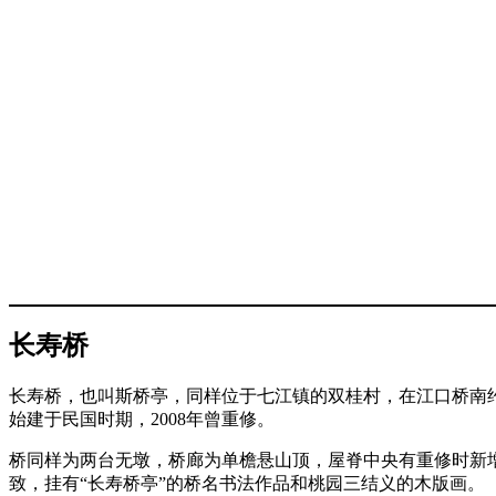
长寿桥
长寿桥，也叫斯桥亭，同样位于七江镇的双桂村，在江口桥南约
始建于民国时期，2008年曾重修。
桥同样为两台无墩，桥廊为单檐悬山顶，屋脊中央有重修时新
致，挂有“长寿桥亭”的桥名书法作品和桃园三结义的木版画。