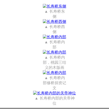
长寿桥东
侧
长寿桥西
侧
长寿桥内
部
长寿桥内
部，桃园三结
义的木版画
长寿桥内
部修桥捐资记
文
长寿桥内部的关帝神
位