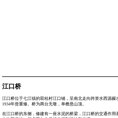
江口桥
江口桥位于七江镇的双桂村江口铺，呈南北走向跨资水西源赧水
1934年曾重修。桥为两台无墩，单檐悬山顶。
在江口桥的东侧，修建有一座水泥的桥梁，江口桥的交通作用