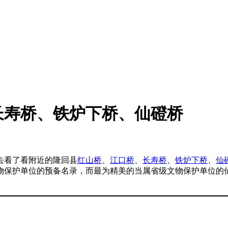
长寿桥、铁炉下桥、仙磴桥
去看了看附近的隆回县
红山桥
、
江口桥
、
长寿桥
、
铁炉下桥
、
仙
物保护单位的预备名录，而最为精美的当属省级文物保护单位的
。