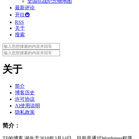
全国抗战纪念物地图
最新评论
开往🚇
RSS
关于
搜索
Search
for:
Search
for:
关于
简介
博客历史
许可协议
AI使用说明
隐私政策
简介：
TF的博客 诞生于2010年3月14日，目前是通过Wordpress程序