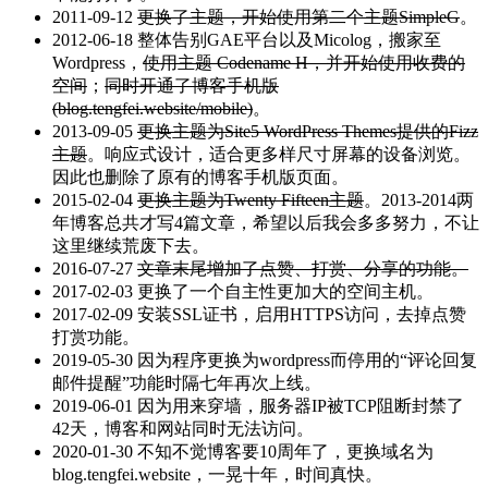
2011-09-12
更换了主题，开始使用第二个主题SimpleG
。
2012-06-18 整体告别GAE平台以及Micolog，搬家至
Wordpress，
使用主题 Codename H，并开始使用收费的
空间
；
同时开通了博客手机版
(blog.tengfei.website/mobile)
。
2013-09-05
更换主题为Site5 WordPress Themes提供的Fizz
主题
。响应式设计，适合更多样尺寸屏幕的设备浏览。
因此也删除了原有的博客手机版页面。
2015-02-04
更换主题为Twenty Fifteen主题
。2013-2014两
年博客总共才写4篇文章，希望以后我会多多努力，不让
这里继续荒废下去。
2016-07-27
文章末尾增加了点赞、打赏、分享的功能。
2017-02-03 更换了一个自主性更加大的空间主机。
2017-02-09 安装SSL证书，启用HTTPS访问，去掉点赞
打赏功能。
2019-05-30 因为程序更换为wordpress而停用的“评论回复
邮件提醒”功能时隔七年再次上线。
2019-06-01 因为用来穿墙，服务器IP被TCP阻断封禁了
42天，博客和网站同时无法访问。
2020-01-30 不知不觉博客要10周年了，更换域名为
blog.tengfei.website，一晃十年，时间真快。