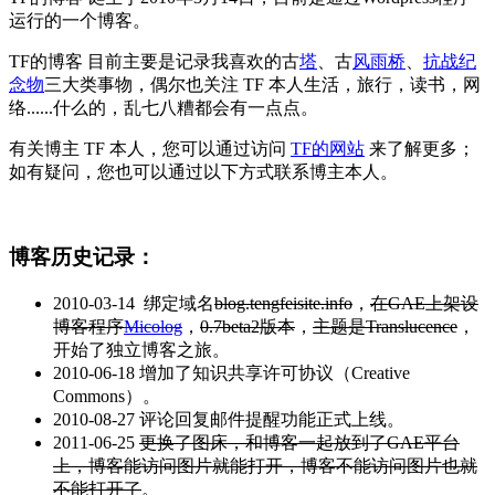
运行的一个博客。
TF的博客 目前主要是记录我喜欢的古
塔
、古
风雨桥
、
抗战纪
念物
三大类事物，偶尔也关注 TF 本人生活，旅行，读书，网
络......什么的，乱七八糟都会有一点点。
有关博主 TF 本人，您可以通过访问
TF的网站
来了解更多；
如有疑问，您也可以通过以下方式联系博主本人。
博客历史记录：
2010-03-14 绑定域名
blog.tengfeisite.info
，
在GAE上架设
博客程序
Micolog
，
0.7beta2版本
，
主题是Translucence
，
开始了独立博客之旅。
2010-06-18 增加了知识共享许可协议（Creative
Commons）。
2010-08-27 评论回复邮件提醒功能正式上线。
2011-06-25
更换了图床，和博客一起放到了GAE平台
上，博客能访问图片就能打开，博客不能访问图片也就
不能打开了
。