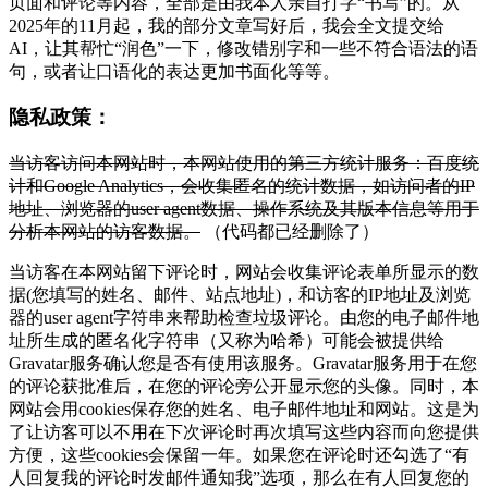
页面和评论等内容，全部是由我本人亲自打字“书写”的。从
2025年的11月起，我的部分文章写好后，我会全文提交给
AI，让其帮忙“润色”一下，修改错别字和一些不符合语法的语
句，或者让口语化的表达更加书面化等等。
隐私政策：
当访客访问本网站时，本网站使用的第三方统计服务：百度统
计和Google Analytics，会收集匿名的统计数据，如访问者的IP
地址、浏览器的user agent数据、操作系统及其版本信息等用于
分析本网站的访客数据。
（代码都已经删除了）
当访客在本网站留下评论时，网站会收集评论表单所显示的数
据(您填写的姓名、邮件、站点地址)，和访客的IP地址及浏览
器的user agent字符串来帮助检查垃圾评论。由您的电子邮件地
址所生成的匿名化字符串（又称为哈希）可能会被提供给
Gravatar服务确认您是否有使用该服务。Gravatar服务用于在您
的评论获批准后，在您的评论旁公开显示您的头像。同时，本
网站会用cookies保存您的姓名、电子邮件地址和网站。这是为
了让访客可以不用在下次评论时再次填写这些内容而向您提供
方便，这些cookies会保留一年。如果您在评论时还勾选了“有
人回复我的评论时发邮件通知我”选项，那么在有人回复您的