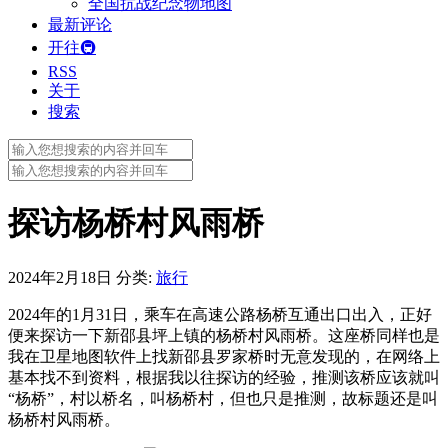
全国抗战纪念物地图
最新评论
开往🚇
RSS
关于
搜索
Search
for:
Search
for:
探访杨桥村风雨桥
2024年2月18日
分类:
旅行
2024年的1月31日，乘车在高速公路杨桥互通出口出入，正好
便来探访一下新邵县坪上镇的杨桥村风雨桥。这座桥同样也是
我在卫星地图软件上找新邵县罗家桥时无意发现的，在网络上
基本找不到资料，根据我以往探访的经验，推测该桥应该就叫
“杨桥”，村以桥名，叫杨桥村，但也只是推测，故标题还是叫
杨桥村风雨桥。