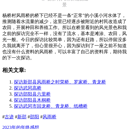
景
杨桥村风雨桥的桥下已经不是一条“正常”的小溪小河水体了，
推测随着水流量的减少，这里已经逐步被附近的村民改造成了
农田，开展种田和养殖工作。所以在桥里看到的风光景色和我
之前的探访完全不一样，没有了流水，基本是滩涂、农田，风
光一般。今日的探访比较简单，因为还有赶路，所以停留没多
久我就离开了，但心里很开心，因为探访到了一座之前不知道
也没有什么资料的风雨桥，可以丰富了自己的资料库，期待我
的下一次探访。
相关文章:
探访新邵县风雨桥之时荣桥、罗家桥、青龙桥
探访武冈高桥
探访邵阳县六里桥
探访邵阳县木桐桥
探访武冈市回龙桥、青龙桥、纸槽桥
#
古迹
#
新邵
#
邵阳
#
风雨桥
2023年的年终感想