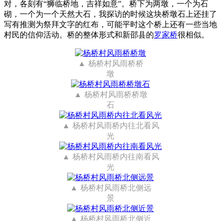
对，各刻有“狮临桥地，吉祥如意”。桥下为两墩，一个为石
砌，一个为一个天然大石，我探访的时候这块桥墩石上还挂了
写有推测为祭拜文字的红布，可能平时这个桥上还有一些当地
村民的信仰活动。桥的整体形式和新邵县的
罗家桥
很相似。
杨桥村风雨桥桥
墩
杨桥村风雨桥桥墩
石
杨桥村风雨桥内往北看风
光
杨桥村风雨桥内往南看风
光
杨桥村风雨桥北侧远
景
杨桥村风雨桥北侧近