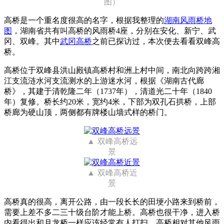
图）
高桥是一个重名度很高的名字，根据我整理的
湖南风雨桥地
图
，湖南省共有叫高桥的风雨桥4座，分别在安化、新宁、武
冈、双峰。其中
武冈高桥
之前已探访过，本次便去看看双峰高
桥。
高桥位于双峰县洪山殿镇高桥村和洲上村中间，南北向跨跨湘
江支流涟水河支流测水的上游迷水河，根据《湖南古代廊
桥》，其建于清乾隆二年（1737年），清道光二十年（1840
年）复修。桥长约20米，宽约4米，下部为双孔石拱桥，上部
桥廊为硬山顶，两侧都有牌楼山墙式样的桥门。
双峰高桥远
景
双峰高桥近
景
高桥真的很高，离开公路，由一段长长的田埂小路来到桥前，
需要上差不多二三十级台阶才能上桥。高桥也很干净，进入桥
内看得出和月龙桥一样应该经常有人打扫。高桥相对其他风雨