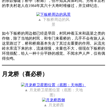
的余款修建了桥亭（桥廊），但不知其具体时间。另有丰宜村
的李夫村老人在1984年其六十大寿时维修过，并立碑纪念。
下板桥周边的风
景
如今下板桥的周边都已经是旱田，村民种着玉米和蔬菜之类的
作物，除了当地的村民，和专门来看桥的，几乎不会有旅人从
这里路过了，桥和桥廊基本失去了其过去重要的作用。从流光
岭水库流下来的水，流速很慢，水量也不大，很现在下板桥的
环境很配，给人一种十分平静的感觉。不闻水声人声，仅有偶
得虫鸣。
月龙桥（喜必桥）
月龙桥卫星图位置（底图：天地
图）
月龙桥西