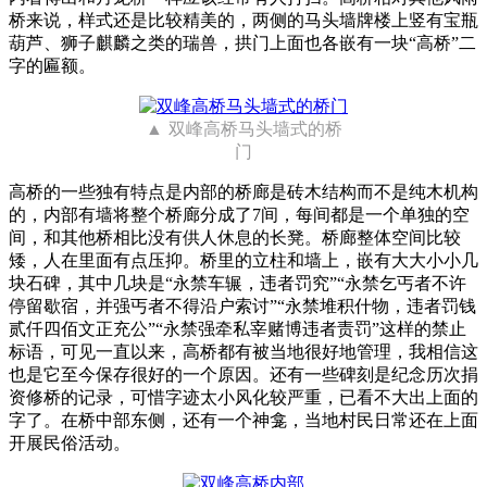
桥来说，样式还是比较精美的，两侧的马头墙牌楼上竖有宝瓶
葫芦、狮子麒麟之类的瑞兽，拱门上面也各嵌有一块“高桥”二
字的匾额。
双峰高桥马头墙式的桥
门
高桥的一些独有特点是内部的桥廊是砖木结构而不是纯木机构
的，内部有墙将整个桥廊分成了7间，每间都是一个单独的空
间，和其他桥相比没有供人休息的长凳。桥廊整体空间比较
矮，人在里面有点压抑。桥里的立柱和墙上，嵌有大大小小几
块石碑，其中几块是“永禁车辗，违者罚究”“永禁乞丐者不许
停留歇宿，并强丐者不得沿户索讨”“永禁堆积什物，违者罚钱
贰仟四佰文正充公”“永禁强牵私宰赌博违者责罚”这样的禁止
标语，可见一直以来，高桥都有被当地很好地管理，我相信这
也是它至今保存很好的一个原因。还有一些碑刻是纪念历次捐
资修桥的记录，可惜字迹太小风化较严重，已看不大出上面的
字了。在桥中部东侧，还有一个神龛，当地村民日常还在上面
开展民俗活动。