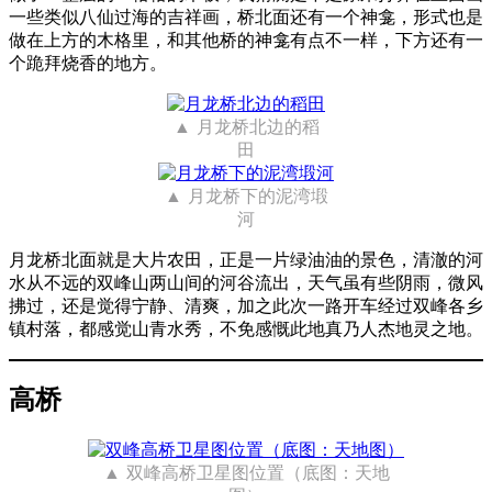
一些类似八仙过海的吉祥画，桥北面还有一个神龛，形式也是
做在上方的木格里，和其他桥的神龛有点不一样，下方还有一
个跪拜烧香的地方。
月龙桥北边的稻
田
月龙桥下的泥湾塅
河
月龙桥北面就是大片农田，正是一片绿油油的景色，清澈的河
水从不远的双峰山两山间的河谷流出，天气虽有些阴雨，微风
拂过，还是觉得宁静、清爽，加之此次一路开车经过双峰各乡
镇村落，都感觉山青水秀，不免感慨此地真乃人杰地灵之地。
高桥
双峰高桥卫星图位置（底图：天地