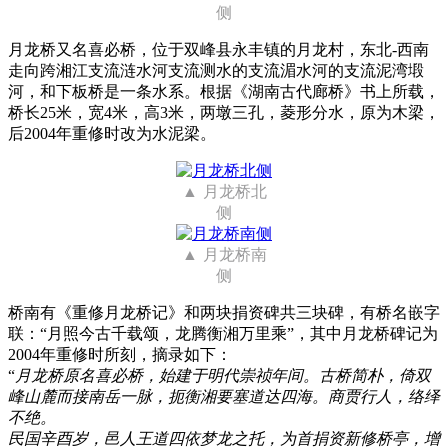
侧
月龙桥又名喜必桥，位于双峰县永丰镇的月龙村，东北-西南
走向跨湘江支流涟水河支流测水的支流湄水河的支流泥湾塅
河，和下板桥是一条水系。根据《湖南古代廊桥》书上所载，
桥长25米，宽4米，高3米，两墩三孔，菱形分水，原为木梁，
后2004年重修时改为水泥梁。
月龙桥北
侧
月龙桥南
侧
桥南有《重修月龙桥记》和两块捐资碑共三块碑，有桥名嵌字
联：“月照今古千载颂，龙腾衡湘万里乘”，其中月龙桥碑记为
2004年重修时所刻，摘录如下：
“
月龙桥原名喜必桥，始建于明代崇祯年间。古桥简朴，倚双
峰山麓而接南岳一脉，扼衡湘要塞道达四海。商贾行人，络绎
不绝。
民国辛酉岁，邑人王道四依梦龙之托，为首捐资新修桥亭，增