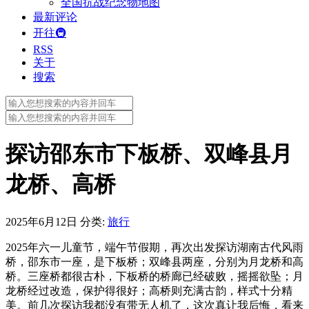
全国抗战纪念物地图
最新评论
开往🚇
RSS
关于
搜索
Search
for:
Search
for:
探访邵东市下板桥、双峰县月
龙桥、高桥
2025年6月12日
分类:
旅行
2025年六一儿童节，端午节假期，再次出发探访湖南古代风雨
桥，邵东市一座，是下板桥；双峰县两座，分别为月龙桥和高
桥。三座桥都很古朴，下板桥的桥廊已经破败，摇摇欲坠；月
龙桥经过改造，保护得很好；高桥则充满古韵，样式十分精
美。前几次探访我都没有带无人机了，这次真让我后悔，看来