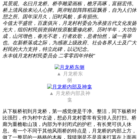
其景观。名曰月龙桥。桥亭雕梁画栋，檐牙高啄，富丽宏伟。
桥上清风徐来沁人心脾。两岸蛙鼓阵阵稻菽飘香，自为人们休
憩之所。因年深月久，旧时风貌，多有损伤。
今值太平盛世，百废俱兴，月龙村村委会为承接古代文化发扬
光大，组织村民捐资捐材按原貌重修此桥。历时半年，大功告
成，山河增色，春光不老，行者欢歌，息者怡然，诚一善举
也。在新桥落成之际，为感谢上级政府、社会各界人士及广大
村民的大力支持，特立此碑，以记纪念。
永丰镇月龙村村民委员会 二零零四年仲秋
”
月龙桥东
侧
月龙桥内部及神
龛
从下板桥初到月龙桥，第一感觉便是干净、整洁，同下板桥对
比强烈，作为村中古迹，想必月龙村委常有安排人员打扫。桥
廊为重檐歇山顶，内部为半封闭式的护栏，有长凳可供人休
息。有一个不同于其他风雨桥的特点是，月龙桥的内部上方，
做了一整层的一格格的木板，我猜测是不是原来打算在上面画