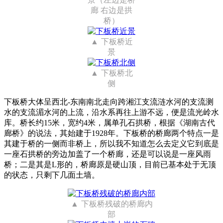
廊 右边是拱
桥）
下板桥近
景
下板桥北
侧
下板桥大体呈西北-东南南北走向跨湘江支流涟水河的支流测
水的支流湄水河的上流，沿水系再往上游不远，便是流光岭水
库。桥长约15米，宽约4米，属单孔石拱桥，根据《湖南古代
廊桥》的说法，其始建于1928年。下板桥的桥廊两个特点一是
其建于桥的一侧而非桥上，所以我不知道怎么去定义它到底是
一座石拱桥的旁边加盖了一个桥廊，还是可以说是一座风雨
桥；二是其是L形的，桥廊原是硬山顶，目前已基本处于无顶
的状态，只剩下几面土墙。
下板桥残破的桥廊内
部