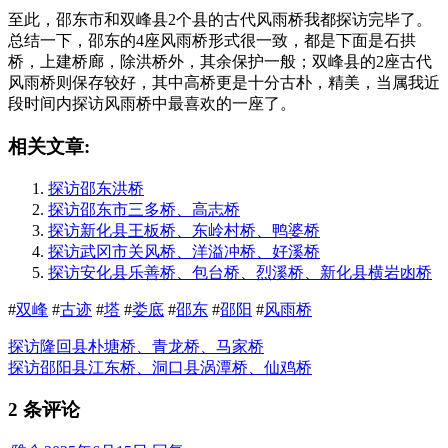
至此，邵东市和双峰县2个县的古代风雨桥我都探访完毕了。
总结一下，邵东的4座风雨桥形式很一致，都是下面是石拱
桥，上建桥廊，除洪桥外，其余保护一般；双峰县的2座古代
风雨桥则保存较好，其中高桥更是十分古朴，精美，当属我近
段时间内探访风雨桥中最喜欢的一座了。
相关文章:
探访邵东洪桥
探访邵东市三多桥、高志桥
探访新化县王板桥、东岭村桥、鸭婆桥
探访武冈市关风桥、洋溢冲桥、好溪桥
探访安化县乐善桥、包台桥、烈溪桥、新化县横岩凼桥
#
双峰
#
古迹
#
塔
#
娄底
#
邵东
#
邵阳
#
风雨桥
探访隆回县朴塘桥、青龙桥、马家桥
探访邵阳县江东桥、洞口县涡潭桥、仙鸡桥
2 条评论