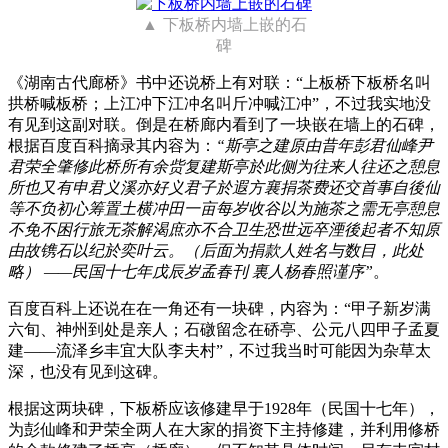
下板桥内墙上嵌的石
碑
《湖南古代廊桥》书中还说桥上有对联：“上板桥下板桥名叫
拱桥喊板桥；上江冲下江冲名叫斤冲喊江冲”，不过我实地没
有见到这副对联。倒是在桥廊内看到了一块嵌在墙上的石碑，
根据百度百科摘录其内容为：
“斯亭之建原由昔年彭君仙峰尹
君荣全肇修此桥所有余赀复建斯亭於此侧为往来人往还之憩息
所也又有申君义溪亦好义君子於遐方襄捐茶费还交首事自後仙
等不负初心筹置土横冲田一亩每岁收谷以为施茶之需无亭憩息
不免不困行旅无茶解渴庶亦不合卫生恐世远卒湮後起者不知原
由故镌石以纪於奕叶云。（后面为捐款人姓名与数目，此处
略） ——民国十七年戊辰岁孟春刊 裏人杨春照谨序”
。
百度百科上还说在在一角还有一块碑，内容为：“甲子新岁满
六旬、神州到处是亲人；石礅留念在硚亭、公元八四甲子孟夏
建——流泽乡丰宜大队李夫村”，不过我当时可能因为杂草太
深，也没有见到这碑。
根据这两块碑，下板桥应该修建早于1928年（民国十七年），
为彭仙峰和尹荣全两人在大家的捐资下主持修建，并利用修桥