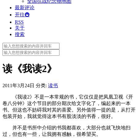
全国抗战纪念物地图
最新评论
开往🚇
RSS
关于
搜索
Search
for:
Search
for:
读《我读2》
2011年3月24日
分类:
读书
《我读2》不是一本常规的书，它仅仅是把凤凰卫视《开
卷八分钟》这个节目的部分期次给文字化了，编起来的一本
书。但这也不妨碍我对其的喜爱。另外值得一提的是，从打开
包装开始，我就觉得这本书有股淡淡的书香，很好。
并不是书所中介绍的书我都喜欢，大部分也就飞快地扫
过，但也有一些，让我拥有感触，很希望买。