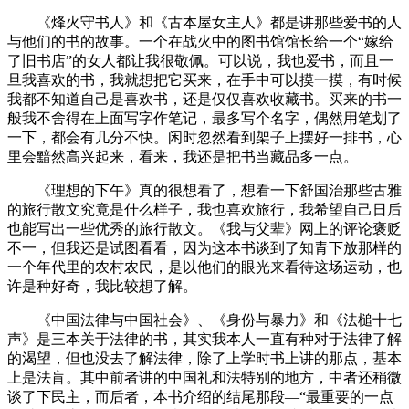
《烽火守书人》和《古本屋女主人》都是讲那些爱书的人
与他们的书的故事。一个在战火中的图书馆馆长给一个“嫁给
了旧书店”的女人都让我很敬佩。可以说，我也爱书，而且一
旦我喜欢的书，我就想把它买来，在手中可以摸一摸，有时候
我都不知道自己是喜欢书，还是仅仅喜欢收藏书。买来的书一
般我不舍得在上面写字作笔记，最多写个名字，偶然用笔划了
一下，都会有几分不快。闲时忽然看到架子上摆好一排书，心
里会黯然高兴起来，看来，我还是把书当藏品多一点。
《理想的下午》真的很想看了，想看一下舒国治那些古雅
的旅行散文究竟是什么样子，我也喜欢旅行，我希望自己日后
也能写出一些优秀的旅行散文。《我与父辈》网上的评论褒贬
不一，但我还是试图看看，因为这本书谈到了知青下放那样的
一个年代里的农村农民，是以他们的眼光来看待这场运动，也
许是种好奇，我比较想了解。
《中国法律与中国社会》、《身份与暴力》和《法槌十七
声》是三本关于法律的书，其实我本人一直有种对于法律了解
的渴望，但也没去了解法律，除了上学时书上讲的那点，基本
上是法盲。其中前者讲的中国礼和法特别的地方，中者还稍微
谈了下民主，而后者，本书介绍的结尾那段—“最重要的一点