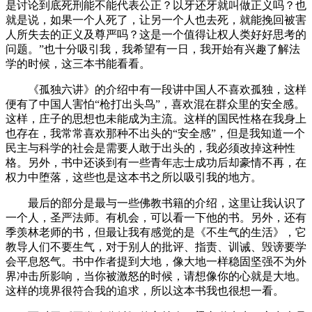
是讨论到底死刑能不能代表公正？以牙还牙就叫做正义吗？也
就是说，如果一个人死了，让另一个人也去死，就能挽回被害
人所失去的正义及尊严吗？这是一个值得让权人类好好思考的
问题。”也十分吸引我，我希望有一日，我开始有兴趣了解法
学的时候，这三本书能看看。
《孤独六讲》的介绍中有一段讲中国人不喜欢孤独，这样
便有了中国人害怕“枪打出头鸟”，喜欢混在群众里的安全感。
这样，庄子的思想也未能成为主流。这样的国民性格在我身上
也存在，我常常喜欢那种不出头的“安全感”，但是我知道一个
民主与科学的社会是需要人敢于出头的，我必须改掉这种性
格。另外，书中还谈到有一些青年志士成功后却豪情不再，在
权力中堕落，这些也是这本书之所以吸引我的地方。
最后的部分是最与一些佛教书籍的介绍，这里让我认识了
一个人，圣严法师。有机会，可以看一下他的书。另外，还有
季羡林老师的书，但最让我有感觉的是《不生气的生活》，它
教导人们不要生气，对于别人的批评、指责、训诫、毁谤要学
会平息怒气。书中作者提到大地，像大地一样稳固坚强不为外
界冲击所影响，当你被激怒的时候，请想像你的心就是大地。
这样的境界很符合我的追求，所以这本书我也很想一看。