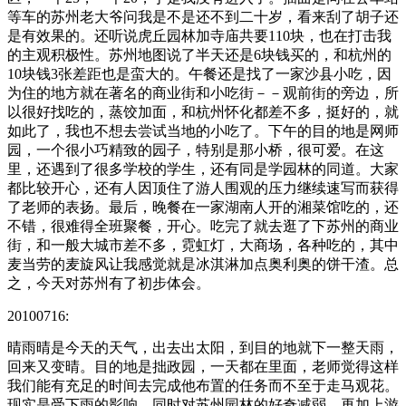
等车的苏州老大爷问我是不是还不到二十岁，看来刮了胡子还
是有效果的。还听说虎丘园林加寺庙共要110块，也在打击我
的主观积极性。苏州地图说了半天还是6块钱买的，和杭州的
10块钱3张差距也是蛮大的。午餐还是找了一家沙县小吃，因
为住的地方就在著名的商业街和小吃街－－观前街的旁边，所
以很好找吃的，蒸饺加面，和杭州怀化都差不多，挺好的，就
如此了，我也不想去尝试当地的小吃了。下午的目的地是网师
园，一个很小巧精致的园子，特别是那小桥，很可爱。在这
里，还遇到了很多学校的学生，还有同是学园林的同道。大家
都比较开心，还有人因顶住了游人围观的压力继续速写而获得
了老师的表扬。最后，晚餐在一家湖南人开的湘菜馆吃的，还
不错，很难得全班聚餐，开心。吃完了就去逛了下苏州的商业
街，和一般大城市差不多，霓虹灯，大商场，各种吃的，其中
麦当劳的麦旋风让我感觉就是冰淇淋加点奥利奥的饼干渣。总
之，今天对苏州有了初步体会。
20100716:
晴雨晴是今天的天气，出去出太阳，到目的地就下一整天雨，
回来又变晴。目的地是拙政园，一天都在里面，老师觉得这样
我们能有充足的时间去完成他布置的任务而不至于走马观花。
现实是受下雨的影响，同时对苏州园林的好奇减弱，再加上游