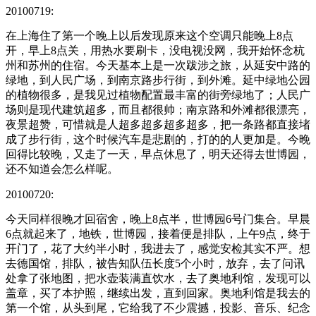
20100719:
在上海住了第一个晚上以后发现原来这个空调只能晚上8点
开，早上8点关，用热水要刷卡，没电视没网，我开始怀念杭
州和苏州的住宿。今天基本上是一次跋涉之旅，从延安中路的
绿地，到人民广场，到南京路步行街，到外滩。延中绿地公园
的植物很多，是我见过植物配置最丰富的街旁绿地了；人民广
场则是现代建筑超多，而且都很帅；南京路和外滩都很漂亮，
夜景超赞，可惜就是人超多超多超多超多，把一条路都直接堵
成了步行街，这个时候汽车是悲剧的，打的的人更加是。今晚
回得比较晚，又走了一天，早点休息了，明天还得去世博园，
还不知道会怎么样呢。
20100720:
今天同样很晚才回宿舍，晚上8点半，世博园6号门集合。早晨
6点就起来了，地铁，世博园，接着便是排队，上午9点，终于
开门了，花了大约半小时，我进去了，感觉安检其实不严。想
去德国馆，排队，被告知队伍长度5个小时，放弃，去了问讯
处拿了张地图，把水壶装满直饮水，去了奥地利馆，发现可以
盖章，买了本护照，继续出发，直到回家。奥地利馆是我去的
第一个馆，从头到尾，它给我了不少震撼，投影、音乐、纪念