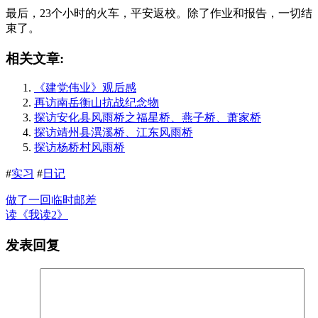
最后，23个小时的火车，平安返校。除了作业和报告，一切结
束了。
相关文章:
《建党伟业》观后感
再访南岳衡山抗战纪念物
探访安化县风雨桥之福星桥、燕子桥、萧家桥
探访靖州县潩溪桥、江东风雨桥
探访杨桥村风雨桥
#
实习
#
日记
做了一回临时邮差
读《我读2》
发表回复