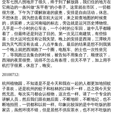
交车七拐八拐地开了很久，终于到了解放路，我们住的地方在
它南边的一条叫做“东平巷”的小巷子。这里就在市区，一切都
很方便。下午为了缓解旅途的疲惫，安排是自由活动，休息。
不想休息，因为想去看京杭大运河，来之前查地图的时候查
的，拱宸桥，大运河南端的标志，旁边就是运河历史博物馆。
几乎是一个小时的公车去，一个小时的公车回，途中几乎都睡
着了，但最终还是到达了目的。第一次见江南建筑，有些惊
喜；但大运河也没有让我失望。晚上的安排是西湖，三潭映月
因为天气而没有去成，八点半集合。最后的结果是想不到我第
一个晚上就把西湖跑了一个圈，电瓶车、的士也一次性坐完
了，等我跑过去集合的时候，被告知不用集合了。顺便说下，
西湖的夜景很赞。说得不怎么有条理，但天不早了，加上用手
机打字很累，休息了，晚安。
20100712:
杭州植物园，不知道是不是今天和我在一起的人都更加地招蚊
子喜欢，还是杭州的蚊子和桂林的口味不一样，总之我今天安
然无恙。每次实习都会认植物，这次也一样。请了一个专业的
讲解人员，然后我们跟在她后面，不断地听，不断地记，也不
断地拍照，一切都和以前一样。印象比较深的是中午吃饭的那
家店，虽然环境不错，但是居然不供应茶水，也不对不吃饭的