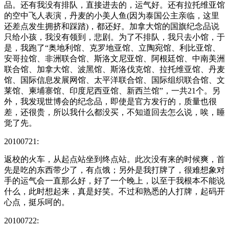
品。还有我没有排队，直接进去的，运气好。还有拉托维亚馆
的空中飞人表演，丹麦的小美人鱼(因为泰国公主亲临，这里
还差点发生拥挤和踩踏)，都还好。加拿大馆的国旗纪念品说
只给小孩，我没有领到，悲剧。为了不排队，我只去小馆，于
是，我跑了“奥地利馆、克罗地亚馆、立陶宛馆、利比亚馆、
安哥拉馆、非洲联合馆、斯洛文尼亚馆、阿根廷馆、中南美洲
联合馆、加拿大馆、波黑馆、斯洛伐克馆、拉托维亚馆、丹麦
馆、国际信息发展网馆、太平洋联合馆、国际组织联合馆、文
莱馆、柬埔寨馆、印度尼西亚馆、新西兰馆”，一共21个。另
外，我发现世博会的纪念品，即使是官方发行的，质量也很
差，还很贵，所以我什么都没买，不知道回去怎么说，唉，睡
觉了先。
20100721:
返校的火车，从起点站坐到终点站。此次没有来的时候爽，首
先是吃的东西带少了，有点饿；另外是我打牌了，很难想象对
手的运气会一直那么好，好了一个晚上，以至于我根本不能说
什么，此时想起来，真是好笑。不过和熟悉的人打牌，起码开
心点，挺乐呵的。
20100722: