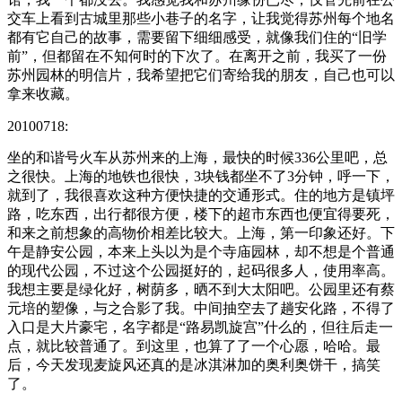
交车上看到古城里那些小巷子的名字，让我觉得苏州每个地名
都有它自己的故事，需要留下细细感受，就像我们住的“旧学
前”，但都留在不知何时的下次了。在离开之前，我买了一份
苏州园林的明信片，我希望把它们寄给我的朋友，自己也可以
拿来收藏。
20100718:
坐的和谐号火车从苏州来的上海，最快的时候336公里吧，总
之很快。上海的地铁也很快，3块钱都坐不了3分钟，呼一下，
就到了，我很喜欢这种方便快捷的交通形式。住的地方是镇坪
路，吃东西，出行都很方便，楼下的超市东西也便宜得要死，
和来之前想象的高物价相差比较大。上海，第一印象还好。下
午是静安公园，本来上头以为是个寺庙园林，却不想是个普通
的现代公园，不过这个公园挺好的，起码很多人，使用率高。
我想主要是绿化好，树荫多，晒不到大太阳吧。公园里还有蔡
元培的塑像，与之合影了我。中间抽空去了趟安化路，不得了
入口是大片豪宅，名字都是“路易凯旋宫”什么的，但往后走一
点，就比较普通了。到这里，也算了了一个心愿，哈哈。最
后，今天发现麦旋风还真的是冰淇淋加的奥利奥饼干，搞笑
了。