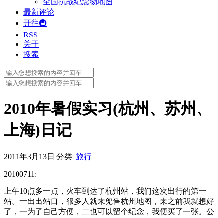
全国抗战纪念物地图
最新评论
开往🚇
RSS
关于
搜索
Search
for:
Search
for:
2010年暑假实习(杭州、苏州、
上海)日记
2011年3月13日
分类:
旅行
20100711:
上午10点多一点，火车到达了杭州站，我们这次出行的第一
站。一出出站口，很多人就来兜售杭州地图，来之前我就想好
了，一为了自己方便，二也可以留个纪念，我便买了一张。公