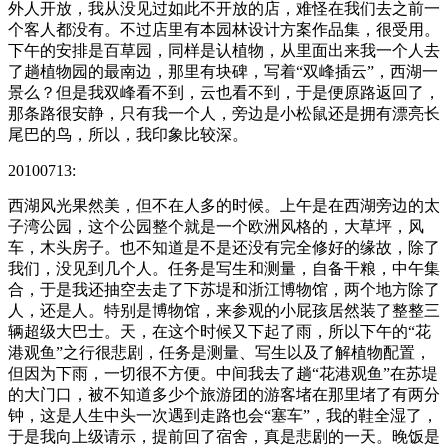
外人开放，我从没见过如此不开放的店，难怪在我们去之前一
个客人都没有。不过店里有本园林设计方案作品集，很受用。
下午的安排是百草园，同样是认植物，从里面出来我一个人去
了趟植物园的最南边，那里有块碑，写着“双峰插云”，西湖一
景么？但是我双峰看不到，云也看不到，于是便原路返回了，
那条路很安静，只有我一个人，旁边是小松鼠还是拥有漂亮长
尾巴的鸟，所以，我印象比较深。
20100713:
西湖风光果然美，但不在人多的时候。上午是在西湖旁边的太
子湾公园，这个公园整个就是一个欧洲风格的，大草坪，风
车，木头房子。也不知道是不是还没有完全修好的缘故，除了
我们，没见到几个人。任务是写生和测量，自备干粮，中午集
合，于是我还抽空去走了下苏堤和浙江博物馆，两个地方除了
人，还是人。特别是博物馆，来参观的小屁孩居然装了整整三
辆超级大巴士。天，在这个时候又下起了雨，所以下午的“花
港观鱼”之行很悲剧，任务是测量、写生以及了解植物配置，
但因为下雨，一切很不方便。中间我去了趟“花港观鱼”在苏堤
的大门口，被不知道多少个旅游团的游客堵在那里堵了有两分
钟，这是人生中头一次遇到走路也会“塞车”，我的鞋全湿了，
于是我向上级请示，提前回了宿舍，真是悲剧的一天。晚饭是