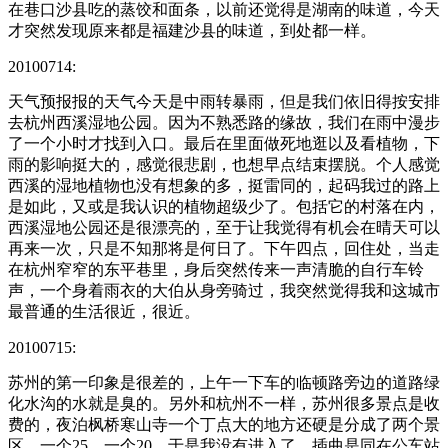
在巷口沙县吃的蒸饺和面条，以前还觉得是湖南的味道，今天
才突然发现原来都是福建沙县的味道，到处都一样。
20100714:
天气预报报的天气今天是中雨转暴雨，但是我们依旧得按安排
去杭州西溪湿地公园。因为不熟悉路的缘故，我们在雨中漫步
了一个小时才找到入口。最后在里面做死地逛以及看植物，下
雨的影响挺大的，感觉很悲剧，也想早点结束摆脱。个人感觉
西溪的湿地植物也没有想象的多，挺雷同的，起码我过的路上
是如此，又或是我认识的植物超级少了。包括它的村落在内，
西溪湿地公园还是很漂亮的，至于让我觉得有机会在晴天可以
再来一次，只是不知那将是何日了。下午四点，回住处，当走
在杭州窄窄的东平巷里，身后突然传来一声清脆的自行车铃
声，一个身着雨衣的大伯从身旁骑过，我突然觉得我和这城市
最普通的生活很近，很近。
20100715:
苏州的第一印象是很差的，上午一下车的临顿路旁边的道路绿
化水沟的水就是臭的。另外和杭州不一样，苏州很多景点是收
费的，夜泊枫桥寒山寺一个丁点大的地方还硬是分成了两个景
区，一个25，一个20，于是我没有进入了。插曲是同在公车站