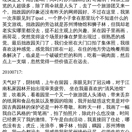
览的人超级多，除了雨伞就是人头了，去了一个旅游团又来一
个。拙政园的印象还没有昨天的网师园好。不过在这里，我第
一次亲眼见到了ipad，一个胖小子拿在那里玩个不知道什么的
英文游戏。拙政园的旁边就是苏州博物馆和狮子林，但我却老
老实实哪里都没去，提不起主观上的兴趣。呆在园子里画画，
画荷花，突然觉得这个场景好像在梦里出现过，很熟悉的感
觉。最后拙政园关门了，我们全班在大门口拍了集体照，我很
喜欢这种感觉，感觉我们班在一起。在住的地方旁边晚餐用面
条解决了，临桌是一个破破烂烂的和尚，吃着一碗肉面，然后
点上一支烟，忽然觉得一些价值正在远去。
20100717:
天气好了，阴转晴，上午在留园，亲眼见到了冠云峰，对于江
南私家园林开始出现审美疲劳。 坐在我最喜欢的“清风池馆”
里，吹着风，看着园里一个又一个旅游团人头涌动，带来丢弃
的纸屑和食品包装以及整园的喧闹，我开始疑惑这究竟是对中
国古典园林的保护还是一种不尊敬。和昨天一样，我画了一幅
我自己风格的“简笔画”，拍了拍照片，除此什么也没做，时间
已经磨灭了我的激情。下午是自由活动，我直接回了住处，哪
也没有去，虎丘，沧浪亭，狮子林，怡园，耦园，苏州博物
馆，我一个都没去。我感觉我和苏州缘份已尽，仅管先前在公