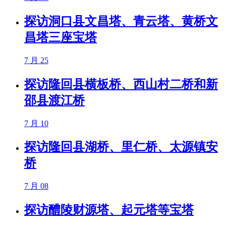
探访洞口县文昌塔、青云塔、黄桥文
昌塔三座宝塔
7 月 25
探访隆回县横板桥、西山村二桥和新
邵县渡江桥
7 月 10
探访隆回县湖桥、里仁桥、太源镇安
桥
7 月 08
探访醴陵财源塔、起元塔等宝塔