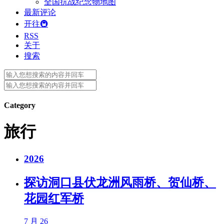
全国抗战纪念物地图
最新评论
开往🚇
RSS
关于
搜索
Search
for:
Search
for:
Category
旅行
2026
探访洞口县伏龙洲风雨桥、贺仙桥、
花园红军桥
7 月 26