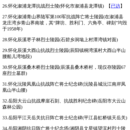
26.怀化溆浦龙潭抗战烈士陵(怀化市溆浦县龙潭镇) 【
已访
】
27.怀化溆浦青山界陆军第100军抗战阵亡将士陵园(在溆浦县
龙庄湾乡青山界南坡，其“牌坊、胜利门、六角亭、碑刻”均毁
于1958年)
28.怀化辰溪枣子林烈士陵园(石碧乡洞垴上村潭湾镇对面)
29.怀化辰溪大酉山抗战烈士陵园(辰阳镇桐湾溪村大酉山半山
腰船儿湾地段)
30.怀化辰溪桑木桥烈士陵园(辰溪县桑木桥村，现仅存陵园67
座烈士墓群)
31.怀化沅陵凤凰山抗战阵亡将士纪念碑(沅陵县城沅江南岸凤
凰山半山腰)
32.岳阳大云山抗战摩崖石刻、抗战胜利纪念碑(岳阳市大云山
森林公园)
33.岳阳平江天岳关抗日阵亡将士纪念碑(平江县虹桥镇天岳关)
34.岳阳湘阴抗日阵亡将士纪念塔(湘阴县文星镇望滨村烈士陵