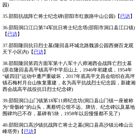
园)
35.邵阳抗战阵亡将士纪念碑(邵阳市红旗路中山公园)【
已访
】
36.邵阳洞口江口第74军抗日将士纪念塔(邵阳市洞口县江口镇)
【
已访
】
37.邵阳隆回抗日烈士墓(隆回县环城北路魏源公园西侧百龙观
天下小区内)【
已访
】
38.邵阳隆回笫四方面军第十八军十八师湘西会战阵亡烈士墓
(原在隆回县高平镇高平中学后山上，1946年初建成，1954年
“破四旧”运动中遭严重破坏，2017年底高平文昌会组织在高坪
镇石梅村月台山恢复重建，名为高平抗战烈士纪念园，新建湘
西会战高平战役抗日烈士纪念碑)
39.邵阳洞口山门镇第18军11师纪念坊(洞口县山门镇一座被称
为“骨骸岭”的山头，离蔡锷公馆不远。牌坊、纪念碑以及墓地
围碑均已不存，墓碑有5块，1958年以后慢慢都不见了)
40.邵阳洞口高沙镇抗战阵亡将士之墓(洞口县高沙镇云峰山云
峰塔旁)【
已访
】