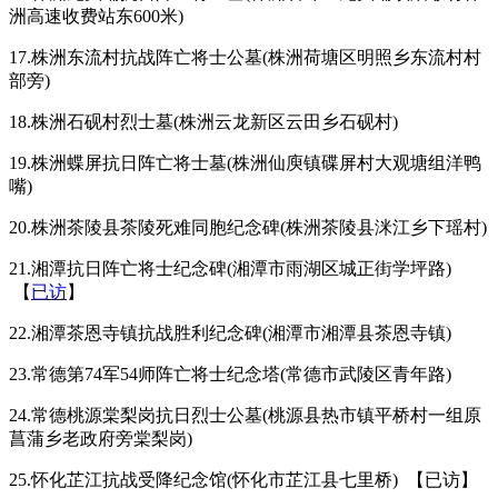
洲高速收费站东600米)
17.株洲东流村抗战阵亡将士公墓(株洲荷塘区明照乡东流村村
部旁)
18.株洲石砚村烈士墓(株洲云龙新区云田乡石砚村)
19.株洲蝶屏抗日阵亡将士墓(株洲仙庾镇碟屏村大观塘组洋鸭
嘴)
20.株洲茶陵县茶陵死难同胞纪念碑(株洲茶陵县洣江乡下瑶村)
21.湘潭抗日阵亡将士纪念碑(湘潭市雨湖区城正街学坪路)
【
已访
】
22.湘潭茶恩寺镇抗战胜利纪念碑(湘潭市湘潭县茶恩寺镇)
23.常德第74军54师阵亡将士纪念塔(常德市武陵区青年路)
24.常德桃源棠梨岗抗日烈士公墓(桃源县热市镇平桥村一组原
菖蒲乡老政府旁棠梨岗)
25.怀化芷江抗战受降纪念馆(怀化市芷江县七里桥) 【已访】