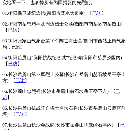
实地看一下，也哀悼所有为国捐躯的先烈们。
01.衡阳保卫战纪念馆(衡阳市蒸水大道南) 【
已访
】
02.衡阳南岳忠烈祠及周边烈士公墓(衡阳市南岳区南岳衡山)
【
已访
】
03.衡阳张家山气象台第10军阵亡将士墓(衡阳市西站正街气象
局，已毁)
04.衡阳岳屏山“衡阳抗战纪念城”纪念碑(衡阳市岳屏公园内)
【
已访
】
05.长沙岳麓山第73军烈士公墓(长沙市岳麓山赫石坡岳王亭上
方) 【
已访
】
06.长沙麓山忠烈祠(长沙市岳麓山赫石坡岳王亭下方) 【
已
访
】
06.长沙岳麓山抗战阵亡将士名录石栏(长沙市岳麓山云麓宫前
坪) 【
已访
】
07.长沙岳麓山长沙会战碑(长沙市岳麓山响鼓岭石亭内) 【
已