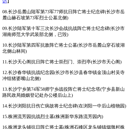
访
】
08.长沙岳麓山陆军第73军77师抗日阵亡将士纪念碑(长沙市岳
麓山赫石坡第73军烈士公墓北侧)
09.长沙陆军第十军三次长沙会战抗战阵亡将士纪念碑(长沙市
湖南师范大学武装部北侧，已毁)
10.长沙陆军第四军抗敌阵亡将士公墓(长沙市岳麓山穿石坡湖
北侧山林间)
11.长沙天心阁抗日阵亡将士崇烈门、崇烈亭(长沙市天心阁)
12.长沙春华镇抗战纪念园(长沙市长沙县春华镇金顶山村吴寺
冲组猪婆嘴山北侧)
13.长沙宁乡第74军58师宁乡战役阵亡将士纪念塔(宁乡县新山
路民政局婚姻登记处办公楼后山上)
14.长沙浏阳抗日伤亡病故将士纪念碑(在浏阳一中后山植物园)
15.株洲流芳园抗战烈士墓(株洲新华东路流芳园内)
16.株洲龙头铺抗日阵亡将士墓(株洲石峰区龙头铺镇烟墩村株