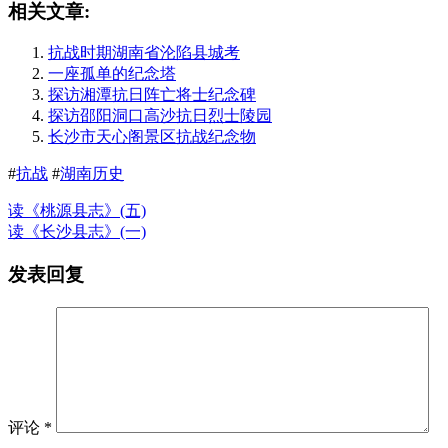
相关文章:
抗战时期湖南省沦陷县城考
一座孤单的纪念塔
探访湘潭抗日阵亡将士纪念碑
探访邵阳洞口高沙抗日烈士陵园
长沙市天心阁景区抗战纪念物
#
抗战
#
湖南历史
读《桃源县志》(五)
读《长沙县志》(一)
发表回复
评论
*