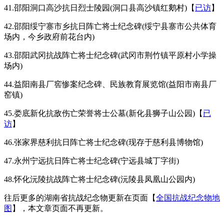
41.邵阳洞口高沙抗日烈士陵园(洞口县高沙镇红鹅村)【
已访
】
42.邵阳绥宁寨市乡抗日阵亡将士纪念碑(绥宁县寨市公共体育
场内，今乡政府前花台内)
43.邵阳武冈抗战阵亡将士纪念碑(武冈市荆竹镇平原村小学操
场内)
44.益阳南县厂窖惨案纪念碑、民族教育展览馆(益阳市南县厂
窑镇)
45.娄底新化抗敌伤亡荣誉将士公墓(新化县狮子山公园)【
已
访
】
46.张家界慈利抗日阵亡将士纪念碑(现存于慈利县博物馆)
47.永州宁远抗日阵亡将士纪念碑(宁远县城丁字街)
48.怀化沅陵抗战阵亡将士纪念碑(沅陵县凤凰山公园内)
往后更多的湖南省抗战纪念物更新在页面【
全国抗战纪念物地
图
】，本文章页面不再更新。