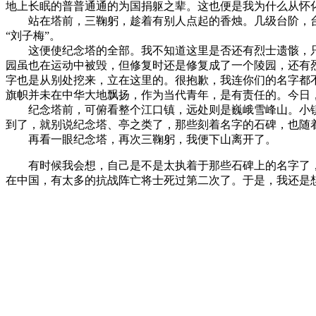
地上长眠的普普通通的为国捐躯之辈。这也便是我为什么从怀
站在塔前，三鞠躬，趁着有别人点起的香烛。几级台阶，台阶
“刘子梅”。
这便使纪念塔的全部。我不知道这里是否还有烈士遗骸，只知
园虽也在运动中被毁，但修复时还是修复成了一个陵园，还有
字也是从别处挖来，立在这里的。很抱歉，我连你们的名字都
旗帜并未在中华大地飘扬，作为当代青年，是有责任的。今日
纪念塔前，可俯看整个江口镇，远处则是巍峨雪峰山。小镇
到了，就别说纪念塔、亭之类了，那些刻着名字的石碑，也随
再看一眼纪念塔，再次三鞠躬，我便下山离开了。
有时候我会想，自己是不是太执着于那些石碑上的名字了，总
在中国，有太多的抗战阵亡将士死过第二次了。于是，我还是