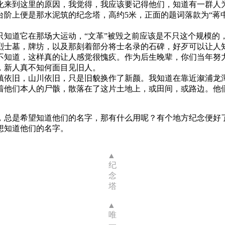
化来到这里的原因，我觉得，我应该要记得他们，知道有一群人
上便是那水泥筑的纪念塔，高约5米，正面的题词落款为“蒋中
道它在那场大运动，“文革”被毁之前应该是不只这个规模的，毕
烈士墓，牌坊，以及那刻着部分将士名录的石碑，好歹可以让人
不知道，这样真的让人感觉很愧疚。作为后生晚辈，你们当年努
，新人真不知何面目见旧人。
依旧，山川依旧，只是旧貌换作了新颜。我知道在靠近溆浦龙潭
着他们本人的尸骸，散落在了这片土地上，或田间，或路边。他
是希望知道他们的名字，那有什么用呢？有个地方纪念便好了
想知道他们的名字。
纪
念
塔
唯