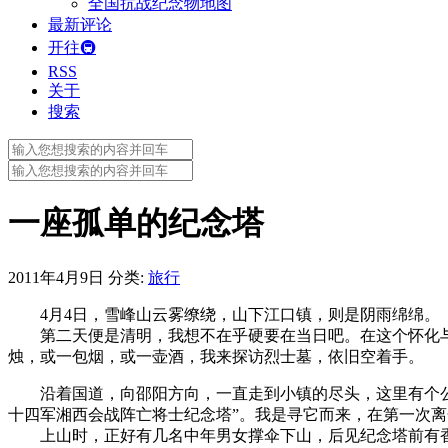
全国抗战纪念物地图
最新评论
开往🚇
RSS
关于
搜索
Search
for:
Search
for:
一座孤单的纪念塔
2011年4月9日
分类:
旅行
4月4日，雪峰山云雾缭绕，山下江口镇，则是阴雨绵绵。
第二天便是清明，我想不在乎硬要在当日吧。在这个怀化与邵
烛，或一包烟，或一壶酒，我来探访烈士墓，依旧空着手。
沿着国道，向邵阳方向，一直走到小镇的尽头，这里有个公路
十四军湘西会战阵亡将士纪念塔”。我是寻它而来，在第一次
上山时，正好有几名中年男女撑伞下山，后见纪念塔前有香