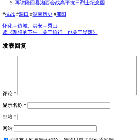
再访隆回县湘西会战高平抗日烈士纪念园
#
抗战
#
洞口
#
湖南历史
#
邵阳
怀化→边城、洪安→秀山
读《理想的下午—关于旅行，也关于晃荡》
发表回复
评论
*
显示名称
*
邮箱
*
网站