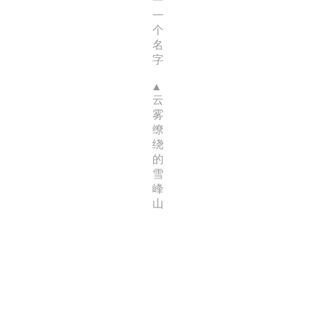
一
一
个
名
字
云
雾
缭
绕
的
雪
峰
山