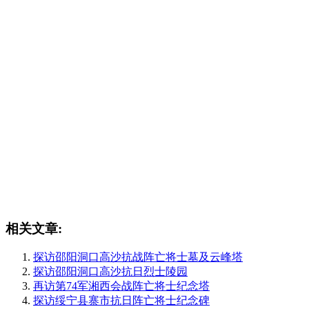
相关文章:
探访邵阳洞口高沙抗战阵亡将士墓及云峰塔
探访邵阳洞口高沙抗日烈士陵园
再访第74军湘西会战阵亡将士纪念塔
探访绥宁县寨市抗日阵亡将士纪念碑