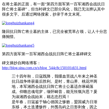
在将士墓的正面，有一面“第四方面军第一百军湘西会战抗日
阵亡将士墓碑”，但当时碑文已部分风化，我已无法辨认其中
很多文字。后通过网络搜索，抄录于本文末尾。
隆回抗日阵亡将士墓的主体，已完全被荒草占领，让人十分悲
痛惋惜。
第四方面军第一百军湘西会战抗日阵亡将士墓碑碑文
碑文摘抄自网络博客：
http://blog.sina.com.cn/s/blog_544c8c150101di31.html
三十四年秋，日寇既降，我喋血苦战八年来之神圣
抗日战争终获最后胜利。是时，青山界、桃花坪两
地，本军湘西会战抗日阵亡将士公墓适亦琢碣落
成。仰瞻忠魂窀穸，缅怀畴昔，能无怅慨兴思？爰
为淑湘西会战始末，籍志忠烈焉！
是年春，日寇鉴于轴心德国之惨败，盟国威力日渐
东移，本土迭遭惨炸，外围岛屿之日形剥食，因之