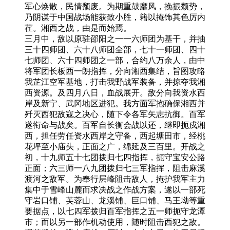
军心焕散，民情颓废。为期重鼓靡风，挽振颓势，
乃阴谋于中国战场能获致小胜，籍以掩饰其色厉内
荏。湘西之战，由是而始焉。
三月中，敌以原驻邵阳之一一六师团为基干，并抽
三十四师团、六十八师团全部，七十一师团、四十
七师团、六十四师团之一部，合约八万余人，由中
将军团长板西一朗指挥，分向湘西集结，旨图攻略
我芷江空军基地，打击我野战军装备，并掠夺我湘
西资源。及四月八日，血战展开。敌分向我资水西
岸及新宁、武冈地区进犯。我方面军抱确保湘西并
歼灭西犯敌寇之决心，随下令各军矢志抗御。百军
遂衔命与战矣。百军自长衡会战以还，继即扼戍湘
西，担任劳任资水西岸之守备，西起塘田市，经桃
花坪至小庙头，正面之广，绵延及三百里。开战之
初，十九师五十七团拨归七四指挥，扼守宝安公路
正面；六三师一八九团拨归七三军指挥，阻击麻溪
渡河之敌军。为奉行层峰阻击敌人，掩护我军主力
集中于雪峰山麓而求决战之作战方案，遂以一部死
守岩口铺、芙蓉山、龙溪铺、巨口铺、马王坳等重
要据点，以七四军拨归百军指挥之五一师扼守龙潭
市；而以另一部作机动使用，随时阻击西犯之敌。