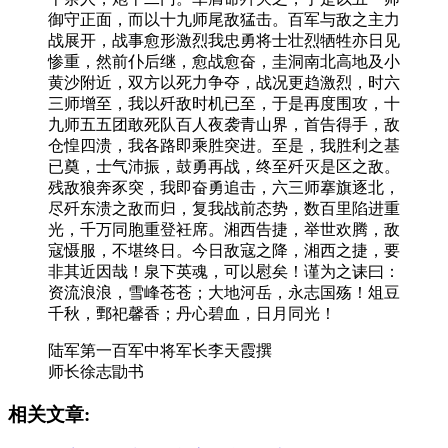
御守正面，而以十九师尾敌猛击。百军与敌之主力
战展开，战事愈形激烈我忠勇将士壮烈牺牲亦日见
惨重，然前仆后继，愈战愈奋，圭洞南北高地及小
黄沙附近，双方以死力争夺，战况更趋激烈，时六
三师增至，我以歼敌时机已至，于是再度围攻，十
九师五五团敢死队百人夜袭青山界，首告得手，敌
仓惶四溃，我各路即乘胜突进。至是，我胜利之基
已奠，士气沛振，鼓勇再战，终至歼灭是区之敌。
残敌狼奔豕突，我即奋勇追击，六三师搴旗逐北，
尽歼东溃之敌而归，复我战前态势，数百里陷进重
光，千万同胞重登衽席。湘西告捷，举世欢腾，敌
寇慑服，不堪终日。今日敌寇之降，湘西之捷，要
非其近因哉！泉下英魂，可以慰矣！谨为之诔曰：
资流浪浪，雪峰苍苍；大地河岳，永志国殇！俎豆
千秋，鄄祀馨香；丹心碧血，日月同光！
陆军第一百军中将军长李天霞撰
师长徐志勖书
相关文章: