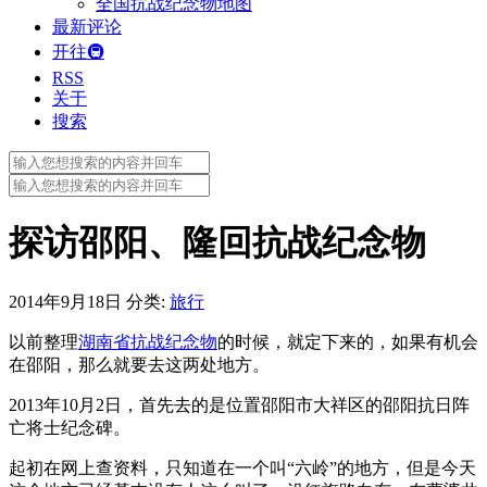
全国抗战纪念物地图
最新评论
开往🚇
RSS
关于
搜索
Search
for:
Search
for:
探访邵阳、隆回抗战纪念物
2014年9月18日
分类:
旅行
以前整理
湖南省抗战纪念物
的时候，就定下来的，如果有机会
在邵阳，那么就要去这两处地方。
2013年10月2日，首先去的是位置邵阳市大祥区的邵阳抗日阵
亡将士纪念碑。
起初在网上查资料，只知道在一个叫“六岭”的地方，但是今天