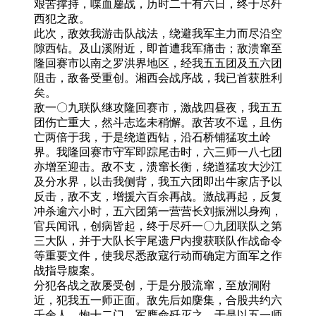
艰苦撑持，喋血鏖战，历时二十有六日，终于尽歼
西犯之敌。
此次，敌效我游击队战法，绕避我军主力而尽沿空
隙西钻。及山溪附近，即首遭我军痛击；敌溃窜至
隆回赛市以南之罗洪界地区，经我五五团及五六团
阻击，敌备受重创。湘西会战序战，我已首获胜利
矣。
敌一〇九联队继攻隆回赛市，激战四昼夜，我五五
团伤亡重大，然斗志迄未稍懈。敌苦攻不逞，且伤
亡两倍于我，于是绕道西钻，沿石桥铺猛攻土岭
界。我隆回赛市守军即踪尾击时，六三师一八七团
亦增至迎击。敌不支，溃窜长衡，绕道猛攻大沙江
及分水界，以击我侧背，我五六团即出牛家店予以
反击，敌不支，增援六百余再战。激战再起，反复
冲杀逾六小时，五六团第一营营长刘振洲以身殉，
官兵闻讯，创病皆起，终于尽歼一〇九团联队之第
三大队，并于大队长宇尾遗尸内搜获联队作战命令
等重要文件，使我尽悉敌寇行动而确定方面军之作
战指导腹案。
分犯各战之敌屡受创，于是分股流窜，至放洞附
近，犯我五一师正面。敌先后如麇集，合股共约六
千余人，炮十二门。军膺命歼灭之，于是以五一师