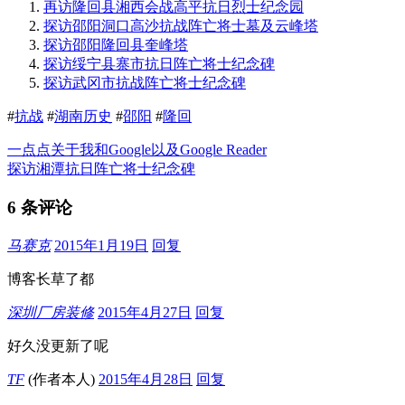
再访隆回县湘西会战高平抗日烈士纪念园
探访邵阳洞口高沙抗战阵亡将士墓及云峰塔
探访邵阳隆回县奎峰塔
探访绥宁县寨市抗日阵亡将士纪念碑
探访武冈市抗战阵亡将士纪念碑
#
抗战
#
湖南历史
#
邵阳
#
隆回
一点点关于我和Google以及Google Reader
探访湘潭抗日阵亡将士纪念碑
6 条评论
马赛克
2015年1月19日
回复
博客长草了都
深圳厂房装修
2015年4月27日
回复
好久没更新了呢
TF
(作者本人)
2015年4月28日
回复