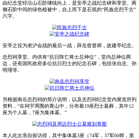
由纪念堂经沿山石阶继续向上，是安亭之战纪念碑和享堂。两
侧石阶中间的绿色植被中，自上而下是石筑的“民族忠烈千古”
六字。
安亭之役为淞沪会战的最后一战，薛岳曾督师，故建亭纪念。
忠烈祠享堂。内供有“抗日阵亡将士总神位”，堂内总神位两
边，还有国民政府多位抗日烈士的纪念石碑，包括张自忠、孙
明瑾等。
另根据南岳忠烈祠的简介说明，以及忠烈祠纪念堂内展览所列
资料，“在祠宇周围的青山中，分布着19座烈士墓葬，其中12
座为个人墓，7座为集体墓。”
本人此次亲自探访得，其中集体墓3座（74军，37军60师，第