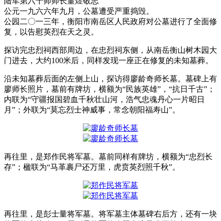
陆军第六十师师长董煜敬志
公元一九六六年九月，公墓遭受严重捣毁。
公园二〇一三年，衡阳市南岳区人民政府对公墓进行了全面修
复，以告慰英烈在天之灵。
探访完忠烈祠西部周边，在忠烈祠东侧，从南岳衡山树木园大
门进去，大约100米后，同样发现一座正在修复的未知墓葬。
沿未知墓葬后面的左侧上山，探访得廖龄奇师长墓。墓碑上有
廖师长照片，墓前有牌坊，横额为“民族英雄”，“抗日千古”；
内联为“守疆报国碧血千秋壮山河，浩气忠魂丹心一片昭日
月”；外联为“莫忘烈士神威事，常念朝阳福寿山”。
再往里，是郑作民将军墓。墓前同样有牌坊，横额为“忠烈长
存”；楹联为“马革裹尸还万里，虎贲英烈照千秋”。
再往里，是彭士量将军墓。将军墓主体墓碑右后方，还有一块