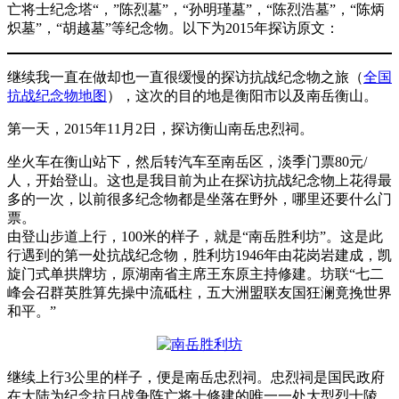
亡将士纪念塔“，”陈烈墓”，“孙明瑾墓”，“陈烈浩墓”，“陈炳
炽墓”，“胡越墓”等纪念物。以下为2015年探访原文：
继续我一直在做却也一直很缓慢的探访抗战纪念物之旅（
全国
抗战纪念物地图
），这次的目的地是衡阳市以及南岳衡山。
第一天，2015年11月2日，探访衡山南岳忠烈祠。
坐火车在衡山站下，然后转汽车至南岳区，淡季门票80元/
人，开始登山。这也是我目前为止在探访抗战纪念物上花得最
多的一次，以前很多纪念物都是坐落在野外，哪里还要什么门
票。
由登山步道上行，100米的样子，就是“南岳胜利坊”。这是此
行遇到的第一处抗战纪念物，胜利坊1946年由花岗岩建成，凯
旋门式单拱牌坊，原湖南省主席王东原主持修建。坊联“七二
峰会召群英胜算先操中流砥柱，五大洲盟联友国狂澜竟挽世界
和平。”
继续上行3公里的样子，便是南岳忠烈祠。忠烈祠是国民政府
在大陆为纪念抗日战争阵亡将士修建的唯一一处大型烈士陵