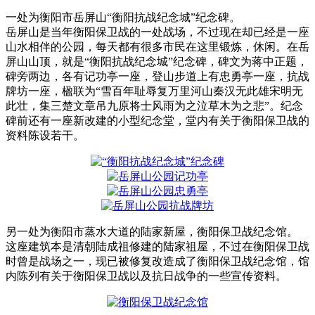
一处为衡阳市岳屏山“衡阳抗战纪念城”纪念碑。
岳屏山是当年衡阳保卫战的一处战场，不过现在却已经是一座
山水相伴的公园，每天都有很多市民在这里锻炼，休闲。在岳
屏山山顶，就是“衡阳抗战纪念城”纪念碑，碑文为蒋中正题，
碑旁两边，各有记功亭一座，登山步道上有忠勇亭一座，抗战
牌坊一座，楹联为“雪百年耻辱复万里河山秦汉无此雄宋明无
此壮，集三楚文章吊九原将士风雨为之泣草木为之悲”。纪念
碑前还有一座新改建的小型纪念堂，堂内有关于衡阳保卫战的
资料陈设若干。
另一处为衡阳市蒸水大道的陆家新屋，衡阳保卫战纪念馆。
这座建筑本是清朝陆成祖修建的陆家祖屋，不过在衡阳保卫战
时曾是战场之一，现已被修复改造成了衡阳保卫战纪念馆，馆
内陈列有关于衡阳保卫战以及抗日战争的一些宣传资料。