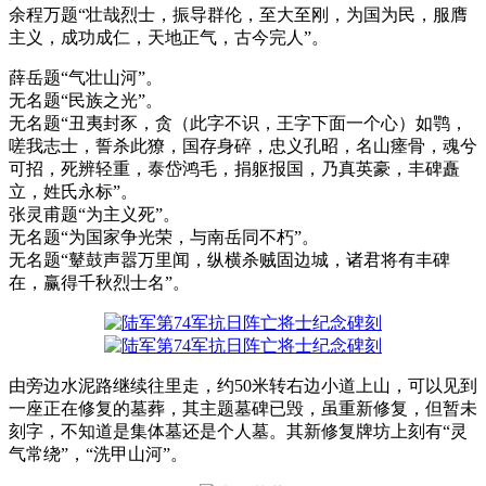
余程万题“壮哉烈士，振导群伦，至大至刚，为国为民，服膺
主义，成功成仁，天地正气，古今完人”。
薛岳题“气壮山河”。
无名题“民族之光”。
无名题“丑夷封豕，贪（此字不识，王字下面一个心）如鹗，
嗟我志士，誓杀此獠，国存身碎，忠义孔昭，名山瘗骨，魂兮
可招，死辨轻重，泰岱鸿毛，捐躯报国，乃真英豪，丰碑矗
立，姓氏永标”。
张灵甫题“为主义死”。
无名题“为国家争光荣，与南岳同不朽”。
无名题“鼙鼓声嚣万里闻，纵横杀贼固边城，诸君将有丰碑
在，赢得千秋烈士名”。
由旁边水泥路继续往里走，约50米转右边小道上山，可以见到
一座正在修复的墓葬，其主题墓碑已毁，虽重新修复，但暂未
刻字，不知道是集体墓还是个人墓。其新修复牌坊上刻有“灵
气常绕”，“洗甲山河”。