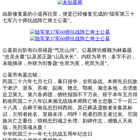
由新修复墓的小道再往里，便是已经修复完成的“陆军第三十
七军六十师抗战阵亡将士公墓”。
公墓前台阶有白崇禧题“气壮山河”。公墓牌坊横额为林淼题
“忠灵永奠”以及居正题“山高水长”。内联为草书，多字不识，
未能摘录，外联为邹鲁题“生而为英，死而为灵”。
公墓旁有墓志铭：
民国二十六年七月七日，暴日侵华，全民奋战。本师先后抗敌
于淞沪、浙东、苏南、皖南、赣北、鄂南、湘北各地，击溃敌
近卫第九、第六各师团，牺牲报国不下万余。煜于本年五月得
机收民国二十八年以来湘北战场本师阵亡将士忠骸二千一百二
十八具，合葬于南岳忠烈祠西岗。其已葬及遗散者未集其标
识，欠明者姓名、里籍未详，呜呼！死者烈而主者过矣。尽国
族兴亡之重任，惜精忠烈魂之长埋。刻碑作志，感慨人天矣
哉，先烈英魂永奠！
中华民国三十一年七七抗战五周年纪念日