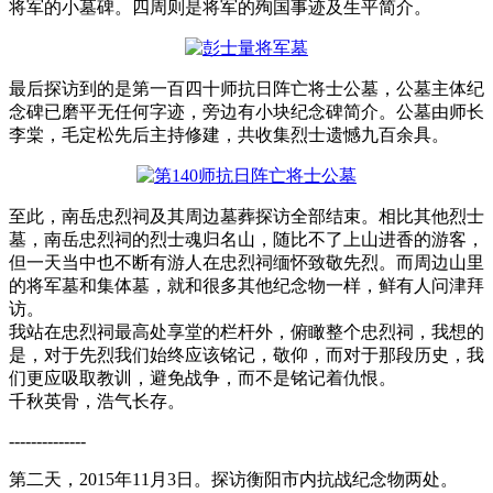
将军的小墓碑。四周则是将军的殉国事迹及生平简介。
最后探访到的是第一百四十师抗日阵亡将士公墓，公墓主体纪
念碑已磨平无任何字迹，旁边有小块纪念碑简介。公墓由师长
李棠，毛定松先后主持修建，共收集烈士遗憾九百余具。
至此，南岳忠烈祠及其周边墓葬探访全部结束。相比其他烈士
墓，南岳忠烈祠的烈士魂归名山，随比不了上山进香的游客，
但一天当中也不断有游人在忠烈祠缅怀致敬先烈。而周边山里
的将军墓和集体墓，就和很多其他纪念物一样，鲜有人问津拜
访。
我站在忠烈祠最高处享堂的栏杆外，俯瞰整个忠烈祠，我想的
是，对于先烈我们始终应该铭记，敬仰，而对于那段历史，我
们更应吸取教训，避免战争，而不是铭记着仇恨。
千秋英骨，浩气长存。
--------------
第二天，2015年11月3日。探访衡阳市内抗战纪念物两处。