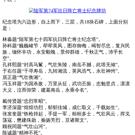
纪念塔为六边形，自上而下，三层，共18块石碑，上面分别
是：
林淼题“陆军第七十四军抗日阵亡将士纪念塔”。
孙科题“巍巍峻节，荦荦英风，图存御侮，竭智尽忠，复兴民
族，缅怀丰功，永安毅魄，景仰群雄，千秋正气，沛乎长
空”。
孔祥熙题“封高马鬣，气壮朱陵，南岳不撼，此塔无倾”。
于右任题“千寻寿岳，九转湘流，英风浩气，永壮神州”。
居正题“气壮衡湘”。
冯玉祥题“为国杀敌，万里从征，武功丕振，忠勉坚贞，凛凛
大义，泣而弥荣，建墓南岳，永垂令名”。
戴传贤题“忠烈常昭”。
李济深题“煌煌功烈，郁郁佳城，成仁取义，千载如生”。
张发奎题“铁枪持起，手提一军，桓桓多士，气壮风云，挥戈
荡寇，懋建殊勋，揄扬芳烈，亘诸斯文”。
顾祝同题“气壮山河”。
陈诚题“精神不死”。