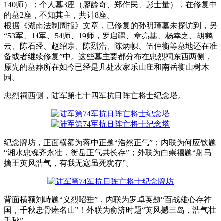
140师）；个人墓3座（廖龄奇、郑作民、彭士量），在修复中
的墓2座，不知其主，共计8座。
根据《湖南法制周报》文章，已修复的孙明瑾墓未探访到，另
“53军、14军、54师、19师，罗启疆、章亮基、杨幸之、胡鹤
云、陈石经、赵绍宗、陈烈浩、陈炳帜、伍仲衡等墓地还在准
备或者继续修复”中。这些墓主要都分布在忠烈祠东西两侧，
原先的墓葬所在如今已经是几处农家乐山庄和南岳衡山树木
园。
忠烈祠西侧，陆军第七十四军抗日阵亡将士纪念塔。
纪念牌坊，正面横额为蒋中正题“浩然正气”；内联为何应钦题
“湘水忠魂齐永壮，衡岳正气共长存”；外联为白崇禧题“射马
擒王英风浩气，有我无寇虽死犹存”。
背面横额刘峙题“义烈昭垂”，内联为罗卓英题“百战雄心存祚
国，千秋忠骨瘗名山”！外联为俞济时题“英风撼三岛，浩气壮
千秋”。