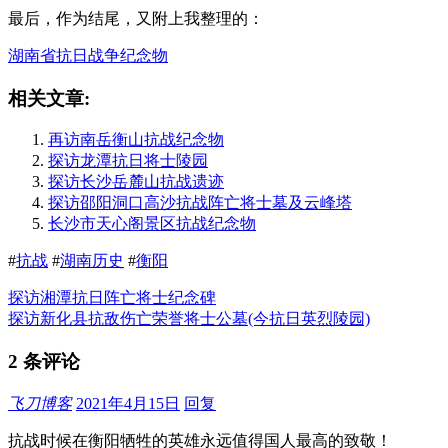
最后，作为结尾，又附上我整理的：
湖南省抗日战争纪念物
相关文章:
再访南岳衡山抗战纪念物
探访龙潭抗日将士陵园
探访长沙岳麓山抗战遗迹
探访邵阳洞口高沙抗战阵亡将士墓及云峰塔
长沙市天心阁景区抗战纪念物
#
抗战
#
湖南历史
#
衡阳
探访湘潭抗日阵亡将士纪念碑
探访新化县抗敌伤亡荣誉将士公墓(今抗日英烈陵园)
2 条评论
飞刀博客
2021年4月15日
回复
抗战时候在衡阳牺牲的英雄永远值得国人最高的致敬！