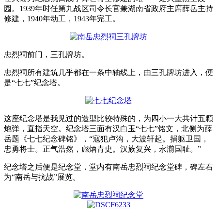
园。1939年时任第九战区司令长官兼湖南省政府主席薛岳主持
修建，1940年动工，1943年完工。
忠烈祠前门，三孔牌坊。
忠烈祠所有建筑几乎都在一条中轴线上，由三孔牌坊进入，便
是“七七”纪念塔。
这座纪念塔是我见过的造型比较特殊的，为四小一大共计五颗
炮弹，直指天空。纪念塔三面有汉白玉“七七”铭文，北侧为薛
岳题《七七纪念碑铭》，“寇犯卢沟，大波轩起。捐躯卫国，
忠勇将士。正气浩然，彪炳青史。汉族复兴，永湔国耻。”
纪念塔之后便是纪念堂，堂内有南岳忠烈祠纪念堂碑，碑左右
为“南岳与抗战”展览。