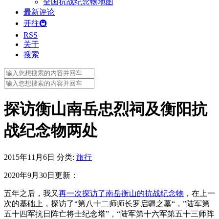
全国抗战纪念物地图
最新评论
开往🚇
RSS
关于
搜索
Search
for:
Search
for:
探访衡山南岳忠烈祠及衡阳抗
战纪念物两处
2015年11月6日
分类:
旅行
2020年9月30日更新：
五年之后，我又
再一次探访了南岳衡山的抗战纪念物
，在上一
次的基础上，探访了“第八十二师师长罗启疆之墓“，”陆军第
五十四军抗日阵亡将士纪念塔”，“陆军第十六军第五十三师阵