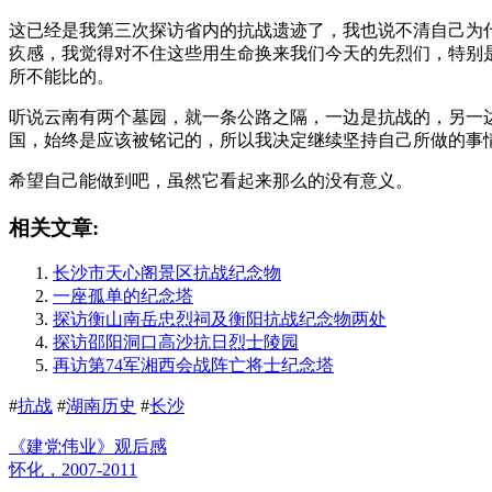
这已经是我第三次探访省内的抗战遗迹了，我也说不清自己为
疚感，我觉得对不住这些用生命换来我们今天的先烈们，特别
所不能比的。
听说云南有两个墓园，就一条公路之隔，一边是抗战的，另一边
国，始终是应该被铭记的，所以我决定继续坚持自己所做的事
希望自己能做到吧，虽然它看起来那么的没有意义。
相关文章:
长沙市天心阁景区抗战纪念物
一座孤单的纪念塔
探访衡山南岳忠烈祠及衡阳抗战纪念物两处
探访邵阳洞口高沙抗日烈士陵园
再访第74军湘西会战阵亡将士纪念塔
#
抗战
#
湖南历史
#
长沙
《建党伟业》观后感
怀化，2007-2011