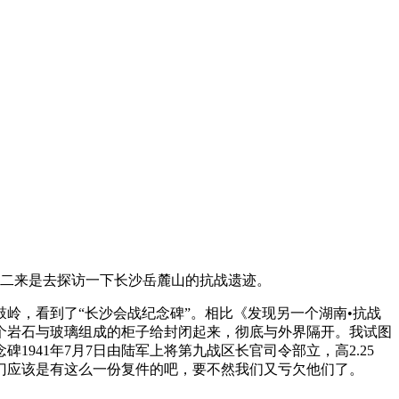
，二来是去探访一下长沙岳麓山的抗战遗迹。
岭，看到了“长沙会战纪念碑”。相比《发现另一个湖南•抗战
个岩石与玻璃组成的柜子给封闭起来，彻底与外界隔开。我试图
41年7月7日由陆军上将第九战区长官司令部立，高2.25
部门应该是有这么一份复件的吧，要不然我们又亏欠他们了。