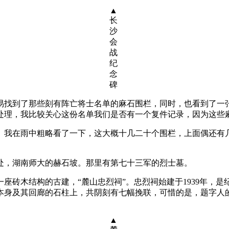
长
沙
会
战
纪
念
碑
易找到了那些刻有阵亡将士名单的麻石围栏，同时，也看到了一
处理，我比较关心这份名单我们是否有一个复件记录，因为这些
。我在雨中粗略看了一下，这大概十几二十个围栏，上面偶还有
处，湖南师大的赫石坡。那里有第七十三军的烈士墓。
座砖木结构的古建，“麓山忠烈祠”。忠烈祠始建于1939年，
本身及其回廊的石柱上，共阴刻有七幅挽联，可惜的是，题字人