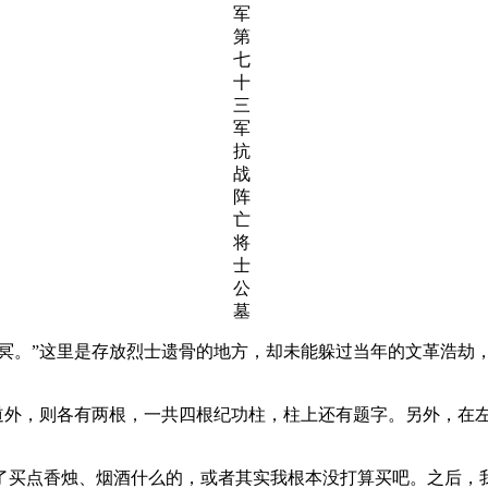
军
第
七
十
三
军
抗
战
阵
亡
将
士
公
墓
苍冥。”这里是存放烈士遗骨的地方，却未能躲过当年的文革浩劫
甬道外，则各有两根，一共四根纪功柱，柱上还有题字。另外，在
了买点香烛、烟酒什么的，或者其实我根本没打算买吧。之后，