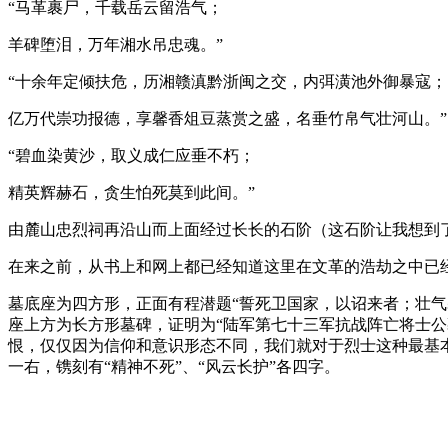
“马革裹尸，千载岳云留浩气；
羊碑堕泪，万年湘水吊忠魂。”
“十余年定倾扶危，历湘赣滇黔浙闽之交，内弭潢池外御暴寇；
亿万代崇功报德，享馨香俎豆蒸赏之盛，名垂竹帛气壮河山。”
“碧血染黄沙，取义成仁应垂不朽；
精英辉赫石，贪生怕死莫到此间。”
由麓山忠烈祠再沿山而上面经过长长的石阶（这石阶让我想到
在来之前，从书上和网上都已经知道这里在文革的浩劫之中已
墓底座为四方形，正面有程潜题“誓死卫国家，以诏来者；壮气塞
座上方为长方形墓碑，证明为“陆军第七十三军抗战阵亡将士
恨，仅仅因为信仰和意识形态不同，我们就对于烈士这种最基
一右，镌刻有“精神不死”、“风云长护”各四字。