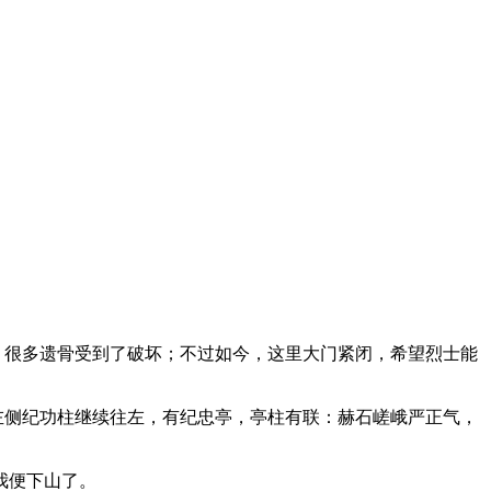
，很多遗骨受到了破坏；不过如今，这里大门紧闭，希望烈士能
左侧纪功柱继续往左，有纪忠亭，亭柱有联：赫石嵯峨严正气，
我便下山了。