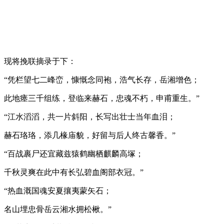
现将挽联摘录于下：
“凭栏望七二峰峦，慷慨念同袍，浩气长存，岳湘增色；
此地瘗三千组练，登临来赫石，忠魂不朽，申甫重生。”
“江水滔滔，共一片斜阳，长写出壮士当年血泪；
赫石珞珞，添几椽庙貌，好留与后人终古馨香。”
“百战裹尸还宜藏兹猿鹤幽栖麒麟高塚；
千秋灵爽在此中有长弘碧血阁部衣冠。”
“热血溉国魂安夏攘夷蒙矢石；
名山埋忠骨岳云湘水拥松楸。”