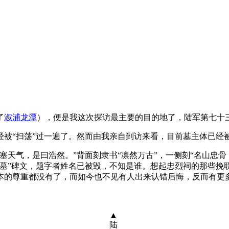
了
溆浦龙潭
），便是我这次探访最主要的目的地了，陆军第七十
经被“扫荡”过一遍了。然而由我亲自到访来看，目前墓主体已经
天气，是曰浩然。”背面刻隶书“凛然万古”，一侧刻“名山忠骨
公墓”碑文，题字者姓名已被毁，不知是谁。想起忠烈祠的那些挽
本的尊重都没有了，而如今也不见有人出来认错后悔，反而有更
陆