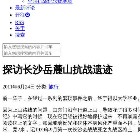
全国抗战纪念物地图
最新评论
开往🚇
RSS
关于
搜索
Search
for:
Search
for:
探访长沙岳麓山抗战遗迹
2011年6月24日
分类:
旅行
前一阵子，在经过一系列的繁琐事件之后，终于得以大学毕业。
因为上山路线的问题，由东门沿车行道上山，导致花了很多时间
纪》中写它的时候，现在它已经被很好地保护起来，不再暴露
阅读碑上的文字，却因玻璃反光和碑体本身风化严重而不得，另外
米，宽2米，记1939年9月第一次长沙会战战死之九战区将