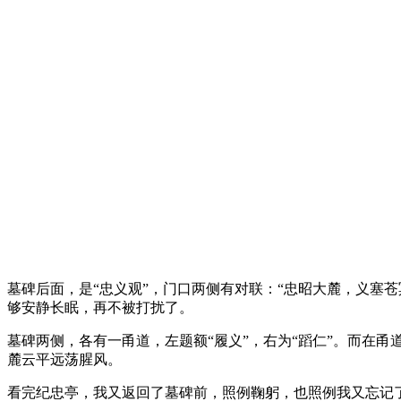
墓碑后面，是“忠义观”，门口两侧有对联：“忠昭大麓，义塞
够安静长眠，再不被打扰了。
墓碑两侧，各有一甬道，左题额“履义”，右为“蹈仁”。而在
麓云平远荡腥风。
看完纪忠亭，我又返回了墓碑前，照例鞠躬，也照例我又忘记