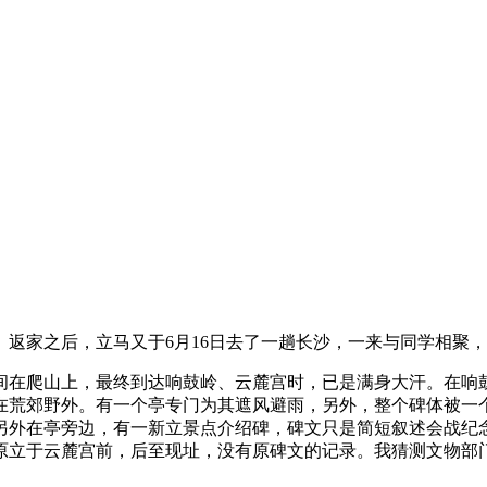
返家之后，立马又于6月16日去了一趟长沙，一来与同学相聚
在爬山上，最终到达响鼓岭、云麓宫时，已是满身大汗。在响鼓
在荒郊野外。有一个亭专门为其遮风避雨，另外，整个碑体被一
在亭旁边，有一新立景点介绍碑，碑文只是简短叙述会战纪念碑19
士，原立于云麓宫前，后至现址，没有原碑文的记录。我猜测文物