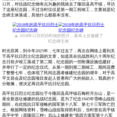
12月，对抗战纪念物有点兴趣的我就去了隆回县高平镇，寻访
了这座纪念园，不过当时仅仅是第一期工程竣工，主要就是纪
念碑主体落成，其他什么都基本没有。
2018年12月到访时候的照片，基本上仅修建了
纪念碑主体
时光荏苒，到今年2025年，七年过去了，再次在网络上看到关
于高平抗日烈士纪念园的文章，知道其在抗战胜利八十周年纪
念日前夕竣工落成了第二期，纪念园的一些附属设施也建好，
并举行了一定的纪念仪式。从第一期到第二期竣工，期间花费
了整整七年，也体现了民间志愿者修建纪念园的艰辛，对于高
平文昌会及纪念园项目发起人曾勇和广大的捐款人，我真的十
分敬佩，便决定再访高平抗日纪念园。
高平抗日烈士纪念园位于今隆回县高坪镇石梅村月台山，是一
座全新选址修建的抗战纪念园。是为了纪念1945年雪峰山战役
期间，在此抵抗日军侵略的国军第十八军、第七十三军阵亡烈
士。根据网络资料，雪峰山战役取得胜利后，当时曾在高平镇
高平中学（原隆回三种）后山上修建有“第四方面军第十八军