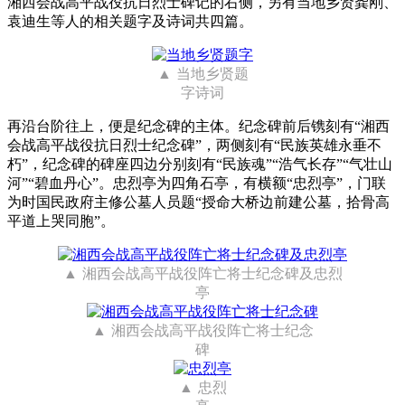
湘西会战高平战役抗日烈士碑记的右侧，另有当地乡贤龚刚、
袁迪生等人的相关题字及诗词共四篇。
当地乡贤题
字诗词
再沿台阶往上，便是纪念碑的主体。纪念碑前后镌刻有“湘西
会战高平战役抗日烈士纪念碑”，两侧刻有“民族英雄永垂不
朽”，纪念碑的碑座四边分别刻有“民族魂”“浩气长存”“气壮山
河”“碧血丹心”。忠烈亭为四角石亭，有横额“忠烈亭”，门联
为时国民政府主修公墓人员题“授命大桥边前建公墓，拾骨高
平道上哭同胞”。
湘西会战高平战役阵亡将士纪念碑及忠烈
亭
湘西会战高平战役阵亡将士纪念
碑
忠烈