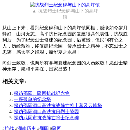
抗战烈士纪念碑与山下的高坪
镇
从山上下来，看到纪念碑和山下的高坪镇同框，感慨如今岁月
静好，山河无恙。高平抗日纪念园的复建很具代表性，抗战胜
利后，为了纪念烈士修建的纪念园，后被毁，但民间有心之
人，历经艰难，终复建纪念园，传承烈士之精神，不忘烈士之
忠迹，感太平之维艰，愿华夏之永昌！
向烈士致敬，也向所有参与复建纪念园的人员致敬！愿烈士精
神永存，愿和平常在，国家昌盛！
相关文章:
探访邵阳、隆回抗战纪念物
一座孤单的纪念塔
探访邵阳洞口高沙抗战阵亡将士墓及云峰塔
探访邵阳洞口高沙抗日烈士陵园
探访武冈市抗战阵亡将士纪念碑
#
抗战
#
湖南历史
#
邵阳
#
隆回