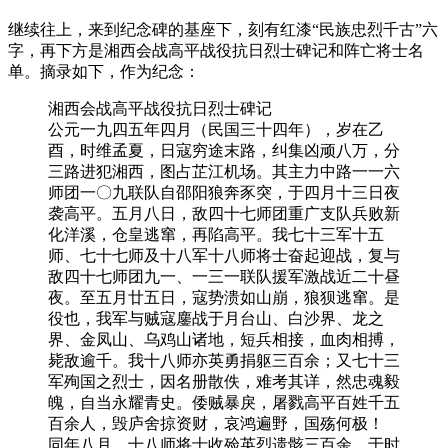
继续往上，来到纪念碑的基座下，刻有红漆“民族忠烈千古”六
字，再下方是湘西会战高平战役抗日烈士碑记和阵亡将士名
单。摘录如下，作为纪念：
湘西会战高平战役抗日烈士碑记
公元一九四五年四月（民国三十四年），岁在乙
酉，时维孟夏，日寇穷途末路，纠集凶顽八万，分
三路进犯湘西，图占芷江机场。其主力中路一一六
师团一〇九联队自邵阳狼奔豕突，于四月十三日夜
袭高平。五月八日，敌四十七师团重广支队兵败新
化洋溪，仓皇逃窜，再陷高平。我七十三军十五
师、七十七师及十八军十八师将士奋起迎战，复与
敌四十七师团九一、一三一联队援军激战近二十昼
夜。至五月廿五日，寇势溃如山崩，狼狈逃窜。是
役也，我军与贼寇鏖战于月台山、白沙界、龙之
界、金凤山、乌鸡山诸地，短兵相接，血肉相搏，
毙敌逾千。我十八师亦英勇捐躯三百余；又七十三
军殉国之烈士，因名册散佚，难考其详，然忠魂毅
魄，自当永耀青史。倭贼暴戾，屠戮高平百姓千五
百余人，毁庐舍掠资财，哀鸿遍野，国殇何极！
同年八月，十八师将士收殓英烈遗骸三百余，于时