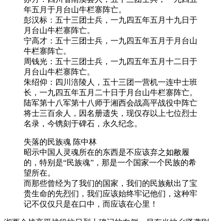
年五月于月台山牛栏寨阵亡。
彭汉标：五十三团士兵，一九四五年五月十九日于
月台山牛栏寨阵亡。
宁高才：五十三团士兵，一九四五年五月于月台山
牛栏寨阵亡。
周钱光：五十三团士兵，一九四五年五月十二日于
月台山牛栏寨阵亡。
朱绍仰：四川涪陵人，五十三团一营机一连中士班
长，一九四五年五月二十日于月台山牛栏寨阵亡。
陆军第十八军第十八师于湘西会战高平战役中阵亡
将士三百余人，因名册遗失，现仅存以上七位烈士
名录，今镌刻于碑石，永久纪念。
失落的民族魂 陈中林
昭示中国人灵魂所在的东西是不应该弃之如敝履
的，特别是“民族魂”，那是一个国家一个民族的希
望所在。
而那些曾经为了我们的国家，我们的民族献出了宝
贵生命的先烈们，我们应该始终牢记他们，这种牢
记不仅仅只是在口中，而应该在心里！