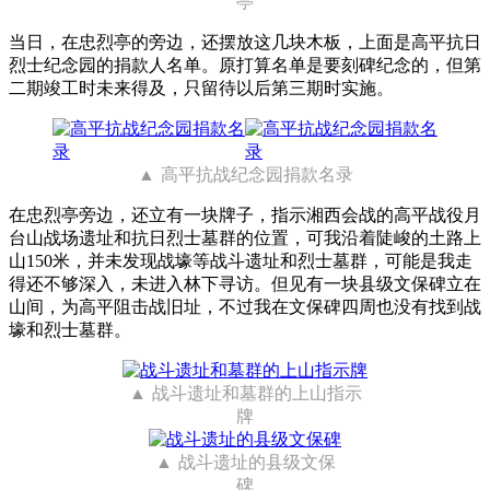
亭
当日，在忠烈亭的旁边，还摆放这几块木板，上面是高平抗日
烈士纪念园的捐款人名单。原打算名单是要刻碑纪念的，但第
二期竣工时未来得及，只留待以后第三期时实施。
高平抗战纪念园捐款名录
在忠烈亭旁边，还立有一块牌子，指示湘西会战的高平战役月
台山战场遗址和抗日烈士墓群的位置，可我沿着陡峻的土路上
山150米，并未发现战壕等战斗遗址和烈士墓群，可能是我走
得还不够深入，未进入林下寻访。但见有一块县级文保碑立在
山间，为高平阻击战旧址，不过我在文保碑四周也没有找到战
壕和烈士墓群。
战斗遗址和墓群的上山指示
牌
战斗遗址的县级文保
碑