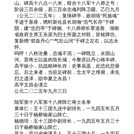
山。碑高十八点一八米，暗合十八军十八师之号；
阶设三百余级，若三百余忠魂列阵卫疆。乙巳九月
（公元二〇二五年），复缮碑亭，嵌胡琏“民族魂”
手迹于基座，镌时新化县长胡瀚“浩气长存”于碑
阴，建“忠烈亭”于碑侧。十八师师长覃道善、湖南
省政府主席王东原为烈士所题之对联，皆铭牌坊。
复新镌“碧血丹心”“气壮山河”于碑之左右，以志永
怀。
呜呼！八秩沧桑，忠魂不泯；一碑既立，永固山
河。昔将士以血肉筑长城，今黎庶以丹心铸丰碑。
高平纵小，抗战精神长存；史事虽遥，此悲此悲毋
忘。后之来者，当驻足碑前，念太平之维艰，承先
烈之遗泽，勖华夏之永昌！
高平文昌会谨立
公元二〇二五年九月三日
陆军第十八军第十八师阵亡将士名单
黄体仁：五十三团九连中尉排长，一九四五年五月
三十日于杨桥喻家山阵亡。
杨德培：五十三团中尉排长，一九四五年五月三十
日于杨桥喻家山阵亡。
苏方：四川省南溪县人，五十三团士兵，一九四五