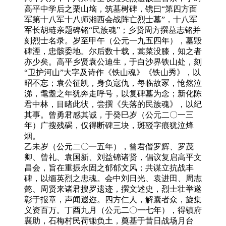
高平中学后之栗山垴，筑墓树碑，镌曰“第四方面
军第十八军十八师湘西会战阵亡烈士墓”，十八军
军长胡琏亲题碑铭“民族魂”；乡贤周方撰墓志铭并
刻烈士名录。岁至甲午（公元一九五四年），墓毁
碑湮，忠骸委地。尔后数十载，蒿菜没膝，知之者
亦少矣。高平乡贤袁公迪生，于白沙界铁山处，刻
“卫护河山”大字及诗作《铁山魂》《铁山秀》，以
昭不忘；袁公征凯，身负寇仇，每临故冢，怆然泣
涕，耄耋之年犹奔走呼号，以复碑墓为念；新化陈
君中林，目睹此状，尝撰《失落的民族魂》，以纪
其事。曾勇君感其诚，于癸巳岁（公元二〇一三
年）广搜残碣，仅得断碑三块，斑驳字痕犹泣烽
烟。
乙未岁（公元二〇一五年），曾君偕罗辉、罗茂
卿、曾礼、袁国新、刘益锦诸贤，倡议复启高平文
昌会，旨在重振永固之郁郁文风；共谋立抗战丰
碑，以缅英烈之忠魂。会中刘日光、袁进田、周志
懿、周贤来诸君搜罗遗迹，撰文述史，烈士壮举遂
彰于报章，声闻遐迩。四方仁人，解囊者众，旋集
义资百万。丁酉九月（公元二〇一七年），得镇府
襄助，石梅村民荷锄负土，奠基于昔日战场月台