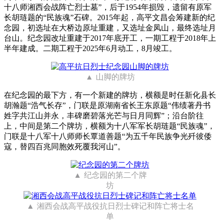
十八师湘西会战阵亡烈士墓”，后于1954年损毁，遗留有原军
长胡琏题的“民族魂”石碑。2015年起，高平文昌会筹建新的纪
念园，初选址在大桥边原址重建，又选址金凤山，最终选址月
台山。纪念园改址重建于2017年底开工，一期工程于2018年上
半年建成。二期工程于2025年6月动工，8月竣工。
山脚的牌坊
在纪念园的最下方，有一个新建的牌坊，横额是时任新化县长
胡瀚题“浩气长存”，门联是原湖南省长王东原题“伟绩著丹书
姓字共江山并永，丰碑磨碧落光芒与日月同辉”；沿台阶往
上，中间是第二个牌坊，横额为十八军军长胡琏题“民族魂”，
门联是十八军十八师师长覃道善题“为五千年民族争光歼彼倭
寇，替四百兆同胞效死覆我河山”。
纪念园的第二个牌
坊
湘西会战高平战役抗日烈士碑记和阵亡将士名
单