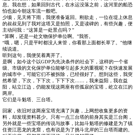
息。我在想，如果回到古代，在水运没落之前，这河里的船恐
怕也如今朝这车流一般吧。
少顷，见天将下雨，我便准备返回。刚欲走，一位在堤上休息
的叔叔见到了我对这塔又是拍照，又是读碑的，有些兴趣，便
主动问我：“这算是一处景点吗？”
“算啊，还是一处文物保护单位啊。”我答。
“哦，嗯，只是平时都没人来管，你看那上面都长草了。”他继
续说道。
听到这句，我便笑着离开了。
是啊，如今这个以GDP为先决条件的社会下，这样的一个省
级、市级的文化保护单位能够引起多大的重视呢？在快速发展
的城市中，可能它们不被拆除，已经很好了。想到这些，我突
然希望，下次，下下次，下下下次……，我来益阳，我在益
阳，站立江边，仍能发现这两座有些孤寂的宝塔，屹立在江的
两岸。
它们是斗魁塔、三台塔。
回家，依旧对这两座宝塔充满了兴趣，上网想收集更多的资
料，却发现资料甚少。只有一点三台塔的前身其实是三台阁，
另外就是一些宝塔的传说与故事，比如斗魁塔的修建是为了镇
住资江恶龙的龙窟，也有说是为了挑斗北岸的三台塔而建的。