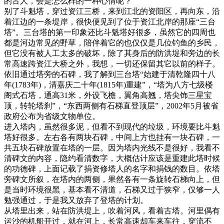
的古人，会是怎么样的一种心情呢？
别了斗魁塔，穿过资江三桥，来到江北的资阳区，再向东，沿
着江边的一条堤岸，很快便见到了位于资江北岸的那座“三台
塔”。三台塔的第一印象还比斗魁塔好很多，虽然它的四周也
都是河边常见的野草，陪伴着它的也仅仅是几位钓鱼的乡民，
但它没有被人工太多的破坏，除了其身后的防洪堤和旁边的长
常高速跨资江大桥之外，我想，一切还保留其它以前的样子。
依旧通过塔旁的石碑，我了解到三台塔“始建于清乾隆四十八
年(1783年)，清嘉庆二十年(1815年)重建”，“塔为八方七级楼
阁式石塔，通高31米，外设飞檐，翼角高翘，塔尖饰三星宝
顶，转轮塔刹”，“东西两侧有石梯直登顶层”，2002年5月被省
政府公布为省级文物单位。
进入塔内，虽然很多泥，但看不到现代的垃圾，环境要比斗魁
塔好很多。左右各有两块石碑，中间上方也挂有一块石碑，一
共五块石碑放置在塔的一层。因为塔内光线不是很好，我看不
清碑文的内容，隐约看清数字，大概估计应该是重建此塔时候
的功德碑，上面记载了捐资修塔人的名字和捐钱的数目。依塔
旁碑文所叙，在塔内的两侧，果然各有一条旋转石梯向上，但
是当时环境很黑，基本看不清道，石梯又过于狭窄，仅够一人
勉强通过，于是我又放弃了登塔的计划。
从塔里出来，站在防洪堤上，吹着河风，看着古塔。河里偶有
运沙的机船开过，就在河上，长常高速却车来车往，穿流不