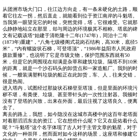
从团洲市场大门口，往江边方向走，有一条未硬化的土路，顺
着它往左一拐，然后直走，就能看到位于资江南岸的斗魁塔。
当我第一眼望见它的时候，突然觉得，塔，它很难受。它就那
么静静地站立在那里，却与周边的环境极其不相称。塔底的碑
文有记载该塔“始建于清乾隆十二年(1747年)，同治十二年
(1873年)重建”，“八角七级楼阁式花岗石结构，高30米，底径5
米”，“内有螺旋状石梯，可登塔顶”，“1986年益阳市人民政府
拨款重修”，也说明了它是市级文物，保护范围东西就有50
米，但是它的周围现在却满是杂草和建筑垃圾。隔塔不到10米
的距离，就是一个沙石码头的卸货点和一家造船厂。我到的时
候，一艘装满塑料垃圾的船正在此卸货，车、人，往来交错，
很是热闹。
进入塔内，试图经过那旋状石梯登至塔顶，但是里面的环境污
秽不堪，有粪便、垃圾、甚至带针头的一次性注射器。我顿时
没有了登塔的兴致，出来在外面，最后注视了这塔良久，便离
去了。
离去的路上，我想，如今隐没在这城市高楼中的这百年老塔面
对着那滔滔东去的资江，它在想些什么呢？它又在庇佑着什么
呢？“斗魁塔”这个名字体现了古人对于主管文章的魁星，对于
文化的一种崇拜，然而面对如今这样的场景，这座塔和修建它