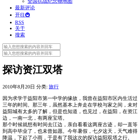
全国抗战纪念物地图
最新评论
开往🚇
RSS
关于
搜索
Search
for:
Search
for:
探访资江双塔
2010年8月20日
分类:
旅行
因为求学于益阳市第一中学的缘故，我曾在益阳市区内生活过
三年的时间。那三年，虽然基本上奔走在学校与家之间，未对
益阳城有太多的了解，但是也知道，也见过，在益阳，在资江
边，一南一北，有两座宝塔。
那个时候就想有时间去江边，亲自看看这两座古迹，却一直等
到高中毕业了，也未曾如愿。今年暑假，七夕这天，天气难得
降温，下起了小雨，于是有了我这次的探访益阳双塔之行。