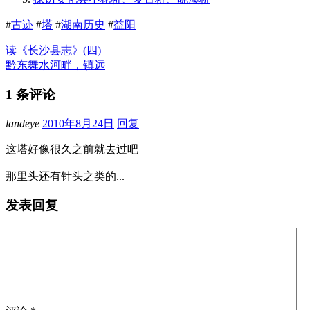
#
古迹
#
塔
#
湖南历史
#
益阳
读《长沙县志》(四)
黔东舞水河畔，镇远
1 条评论
landeye
2010年8月24日
回复
这塔好像很久之前就去过吧
那里头还有针头之类的...
发表回复