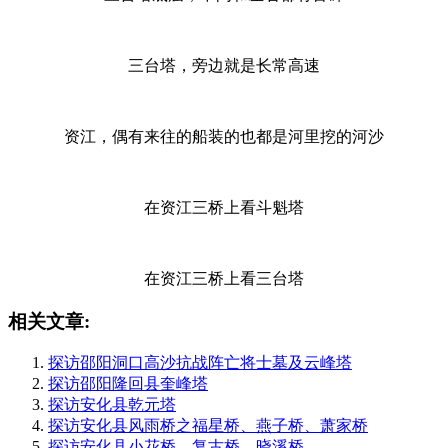
三台塔，旁边就是长常高速
资江，偶有来往的船装的也都是河里挖的河沙
在资江三桥上看斗魁塔
在资江三桥上看三台塔
相关文章:
探访邵阳洞口高沙抗战阵亡将士墓及云峰塔
探访邵阳隆回县奎峰塔
探访安化县乾元塔
探访安化县风雨桥之福星桥、燕子桥、萧家桥
探访安化县小花桥、复古桥、晓溪桥