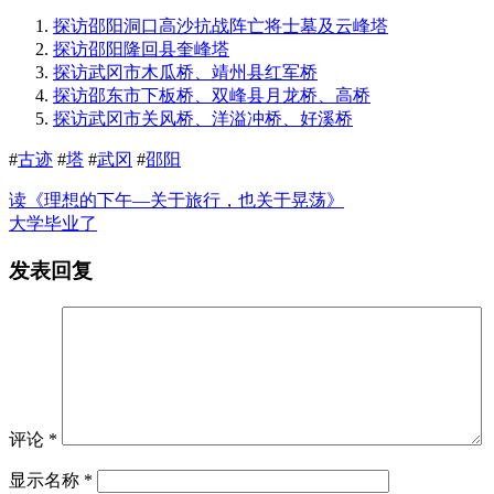
探访邵阳洞口高沙抗战阵亡将士墓及云峰塔
探访邵阳隆回县奎峰塔
探访武冈市木瓜桥、靖州县红军桥
探访邵东市下板桥、双峰县月龙桥、高桥
探访武冈市关风桥、洋溢冲桥、好溪桥
#
古迹
#
塔
#
武冈
#
邵阳
读《理想的下午—关于旅行，也关于晃荡》
大学毕业了
发表回复
评论
*
显示名称
*