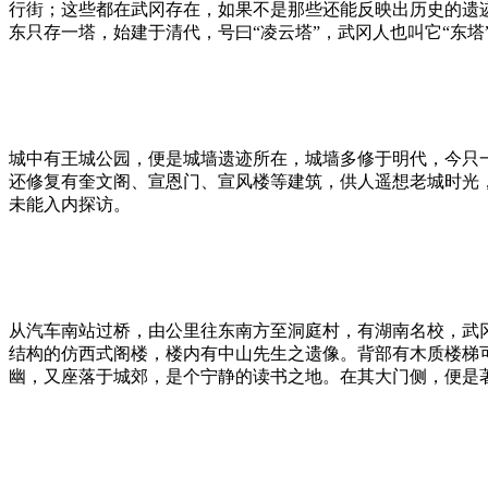
行街；这些都在武冈存在，如果不是那些还能反映出历史的遗
东只存一塔，始建于清代，号曰“凌云塔”，武冈人也叫它“东
城中有王城公园，便是城墙遗迹所在，城墙多修于明代，今只
还修复有奎文阁、宣恩门、宣风楼等建筑，供人遥想老城时光
未能入内探访。
从汽车南站过桥，由公里往东南方至洞庭村，有湖南名校，武
结构的仿西式阁楼，楼内有中山先生之遗像。背部有木质楼梯
幽，又座落于城郊，是个宁静的读书之地。在其大门侧，便是著