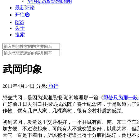
全国抗战纪念物地图
最新评论
开往🚇
RSS
关于
搜索
Search
for:
Search
for:
武岡印象
2011年4月14日
分类:
旅行
想去武冈，是因为潇湘晨报·湖湘地理那一篇《
即使只为那一段
正好前几日去洞口县探访抗战阵亡将士纪念塔，于是顺道去了
作物，偶有几户人家，几棵高树，很有乡村朴质的感觉。
初到武冈，发觉这里交通很好，一个县城有西、南、东三个车
加方便。不过说起来，可能有人不觉交通多好，以此为常，但
天气一直是下着雨，所以整个街道显得十分脏乱泥泞，倒也不