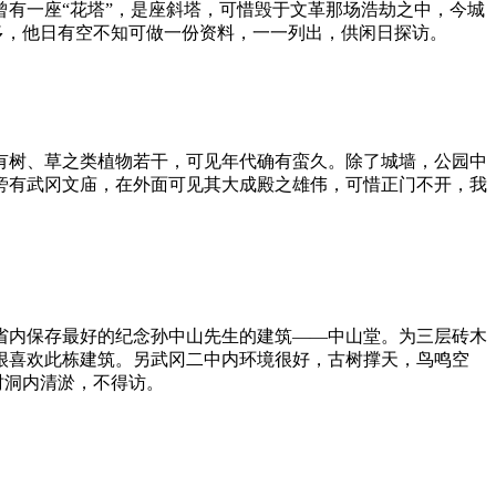
有一座“花塔”，是座斜塔，可惜毁于文革那场浩劫之中，今城
多，他日有空不知可做一份资料，一一列出，供闲日探访。
有树、草之类植物若干，可见年代确有蛮久。除了城墙，公园中
旁有武冈文庙，在外面可见其大成殿之雄伟，可惜正门不开，我
省内保存最好的纪念孙中山先生的建筑——中山堂。为三层砖木
很喜欢此栋建筑。另武冈二中内环境很好，古树撑天，鸟鸣空
时洞内清淤，不得访。