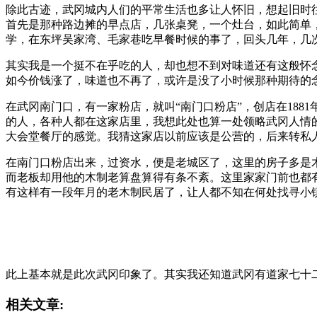
除此古迹，武冈城内人们的平常生活也多让人怀旧，想起旧时
首先是那种路边摊的早点店，几张桌凳，一个灶台，如此简单
学，在东坪吴家湾、毛家巷吃早餐时候的事了，回头几年，几
其实我是一个挺不在乎吃的人，却也想不到对味道还有这般怀
如今价钱涨了，味道也不再了，或许是没了小时候那种期待的
在武冈南门口，有一家粉店，就叫“南门口粉店”，创店在18
的人，各种人都在这家店里，我想此处也算一处领略武冈人情
大会堂餐厅的感觉。我猜这家店以前应该是公营的，后来转私
在南门口粉店出来，过资水，便是老城区了，这里的房子多是
而老板却用他的木制老算盘算得有条不紊。这里家家门前也都
有这样有一段年月的老木制民居了，让人都不知在何处找寻小
此上基本就是此次武冈印象了。其实我还知道武冈有道家七十
相关文章: