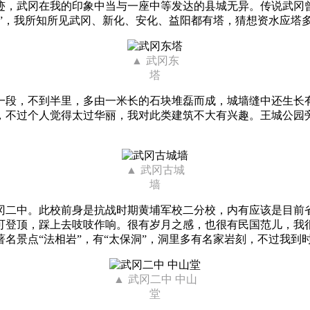
迹，武冈在我的印象中当与一座中等发达的县城无异。传说武冈曾
塔”，我所知所见武冈、新化、安化、益阳都有塔，猜想资水应塔
武冈东
塔
一段，不到半里，多由一米长的石块堆磊而成，城墙缝中还生长
，不过个人觉得太过华丽，我对此类建筑不大有兴趣。王城公园
武冈古城
墙
冈二中。此校前身是抗战时期黄埔军校二分校，内有应该是目前
可登顶，踩上去吱吱作响。很有岁月之感，也很有民国范儿，我
名景点“法相岩”，有“太保洞”，洞里多有名家岩刻，不过我到
武冈二中 中山
堂