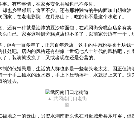
往事。有些事情，在家乡安化县城也已不多见。
，却也乡里邻居，食客不少。还有那种独特的牛肉面加山胡椒油
次回家，在老电影院，在月形山下，吃的都不是这个味道了。
念。还有一种就是油炸的豆沙软面包，在武冈街旁糕点店多有卖
念头而已。家乡这种街旁糕点店也不多了，以前家旁边有一个，
81年，距今一百多年了，正宗百年老店，这里的牛肉粉要卖七块
的佳处吧。店内的风格还有些像上世纪七八十年代的风格吧，挂
人了，装潢就没换了，又或者现在还是公营的。
木制的低矮民居，生活的人群也多是一些老头老太太。因正值清
有一个手工抽水的压水器，手上下压动摇杆，水就提上来了。这
镇的过去。
武冈南门口老街
道
二福地之一的云山，另资水湖南源头也在附近城步县茅坪乡，但