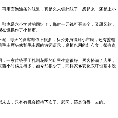
，再用面泡油条的味道，真是久未尝此味了，想起来，还是上小
，那也是念小学时的回忆了，那时一元钱可买四个，又甜又软，
现在也换作了小超市。
钱一碗，每天的食客却依旧很多，从公务员得到小市民，还有擦鞋
着毛主席头像和毛主席的诗词语录，桌椅也用的红布套，都有点
明，一家传统手工扎制花圈的店里生意很好，买客挤满了店里，
东西小时候见得多，如今却很少了，同样家乡安化东坪也基本没
都未去，只有有机会留待下次了。武冈，还是值得一去的。