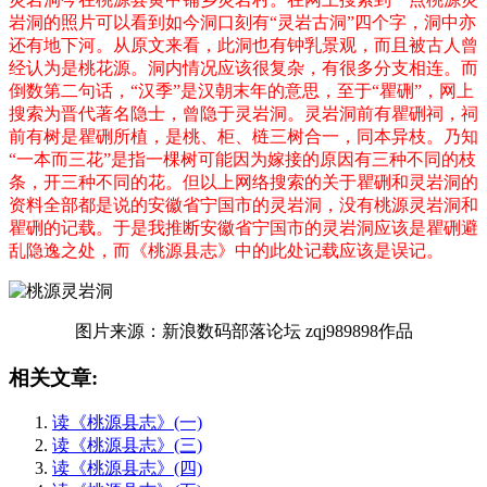
岩洞的照片可以看到如今洞口刻有“灵岩古洞”四个字，洞中亦
还有地下河。从原文来看，此洞也有钟乳景观，而且被古人曾
经认为是桃花源。洞内情况应该很复杂，有很多分支相连。而
倒数第二句话，“汉季”是汉朝末年的意思，至于“瞿硎”，网上
搜索为晋代著名隐士，曾隐于灵岩洞。灵岩洞前有瞿硎祠，祠
前有树是瞿硎所植，是桃、柜、梿三树合一，同本异枝。乃知
“一本而三花”是指一棵树可能因为嫁接的原因有三种不同的枝
条，开三种不同的花。但以上网络搜索的关于瞿硎和灵岩洞的
资料全部都是说的安徽省宁国市的灵岩洞，没有桃源灵岩洞和
瞿硎的记载。于是我推断安徽省宁国市的灵岩洞应该是瞿硎避
乱隐逸之处，而《桃源县志》中的此处记载应该是误记。
图片来源：新浪数码部落论坛 zqj989898作品
相关文章:
读《桃源县志》(一)
读《桃源县志》(三)
读《桃源县志》(四)