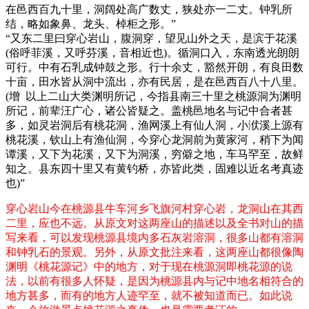
在邑西百九十里，洞阔处高广数丈，狭处亦一二丈。钟乳所
结，略如象鼻、龙头、棹柜之形。”
“又东二里曰穿心岩山，腹洞穿，望见山外之天，是滨于花溪
(俗呼菲溪，又呼芬溪，音相近也)。循洞口入，东南透光朗朗
可行。中有石乳成钟鼓之形。行十余丈，豁然开朗，有良田数
十亩，田水皆从洞中流出，亦有民居，是在邑西百八十八里。
(增 以上二山大类渊明所记，今指县南三十里之桃源洞为渊明
所记，前辈汪广心，诸公皆疑之。盖桃邑地名与记中合者甚
多，如灵岩洞后有桃花洞，渔网溪上有仙人洞，小洑溪上源有
桃花溪，钦山上有渔仙洞，今穿心龙洞前为黄家河，稍下为闻
谭溪，又下为花溪，又下为洞溪，穷僻之地，车马罕至，故鲜
知之。县东四十里又有黄钓桥，亦皆此类，固难以近名考真迹
也)”
穿心岩山今在桃源县
牛
车河乡飞旗河村穿心岩，龙洞山在其西
二里，应也不远。从原文对这两座山的描述以及全书对山的描
写来看，可以发现桃源县境内多石灰岩溶洞，很多山都有溶洞
和钟乳石的景观。另外，从原文批注来看，这两座山都很像陶
渊明《桃花源记》中的地方，对于现在桃源洞即桃花源的说
法，以前有很多人怀疑，是因为桃源县内与记中地名相符合的
地方甚多，而有的地方人迹罕至，就不被知道而已。如此说