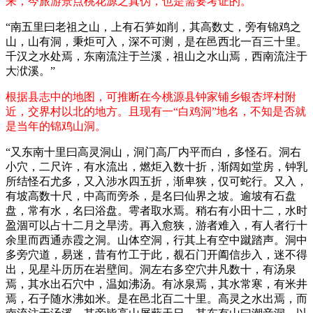
来，今旅游景点桃花源之真伪，也是需要考证的。
“南五里曰老祖之山，上有石笋如削，其高数丈，旁有锦鸡之
山，山有洞，秉炬可入，深不可测，是在邑西北一百三十里。
千汉之水处焉，东南流注于兰溪，祖山之水山焉，西南流注于
大洑溪。”
根据县志中的地图，可推断在今桃源县钟家铺乡银杏坪村附
近，交界村以北的地方。且现有一“白鸡洞”地名，不知是否就
是当年的锦鸡山洞。
“又东南十里曰高灵洞山，洞门高厂内平而白，多怪石。洞右
小穴，二尺许，有水流出，燃炬入数十折，渐阔如堂房，钟乳
所结怪石尤多，又入涉水四五折，渐卑狭，仅可蛇行。又入，
有坡高数十尺，中高而旁杀，是名曰仙界之坡。逾坡有石盘
盘，常有水，名曰浴盘。雩者取水焉。稍右有小田十二，水时
盈涸可以占十二月之旱涝。再入愈狭，游者难入，有人者行十
余里而西通赤霞之洞。山体空洞，行其上有空中蹴踏声。洞中
多旁穴道，易迷，昔有竹工于此，覩石门开阖信步入，迷不得
出，见星斗历历在岩壁间。洞左右多空穴井凡数十，有汤泉
焉，其水出石穴中，温如沸汤。有冰泉焉，其水常寒，有米井
焉，石子随水沸如米。是在邑北百二十里。高灵之水出焉，而