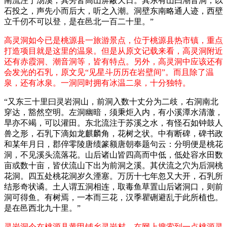
南流注于汤溪，其旁皆高山屏蔽天日。其东有山曰潮音洞，以
石投之，声先小而后大，听之入潮。洞壁东南略通人迹，西壁
立千仞不可以登，是在邑北一百二十里。”
高灵洞如今已是桃源县一旅游景点，位于桃源县热市镇，重点
打造项目就是这里的温泉。但是从原文记载来看，高灵洞附近
还有赤霞洞、潮音洞等，皆有特点。另外，高灵洞中应该还有
会发光的石乳，原文见“见星斗历历在岩壁间”。而且除了温
泉，还有冰泉。一洞同时拥有冰温二泉，十分独特。
“又东三十里曰灵岩洞山，前洞入数十丈分为二歧，右洞南北
穿达，豁然空明。左洞幽暗，须秉炬入内，有小溪潭水清澈，
旱亦不竭，可以灌田。东北流注于苏溪之水，有怪石如钟鼓人
兽之形，石乳下滴如龙麒麟角，花树之状。中有断碑，碑书政
和某年月日，郡倅零陵唐绩篆额唐朝奉题句云：分明便是桃花
洞，不见溪头流落花。山后诸山皆四高而中低，低处容水田数
亩或数十亩，皆伏流山下出为前洞之溪。其伏流之穴为后洞桃
花洞。四五处桃花洞岁久湮塞。万历十七年忽又大开，石乳所
结形奇状谲。土人谓五洞相连，取毒鱼草置山后诸洞口，则前
洞可得鱼。有树焉，一本而三花，汉季瞿硎避乱于此所植也。
是在邑西北九十里。”
灵岩洞今在桃源县黄甲铺乡灵岩村。在网上搜索到一点桃源灵