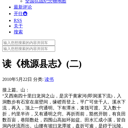
全国抗战纪念物地图
最新评论
开往🚇
RSS
关于
搜索
Search
for:
Search
for:
读《桃源县志》(二)
2010年5月22日
分类:
读书
接上篇。山：
“又西南四十里曰龙洞之山，是滨于黄家河(即洞溪下流)，入
洞数步有石室在崖壁间，缘磴而登上，平广可坐千人。溪水下
流，再入，顶上一窍通明。下有潭水，束筏可渡。又入数十
折，约里半许，又有通明之窍。再折而前，豁然开朗，有良田
数百亩，巷陌数处，四围山高如环如盆。田水汇成小溪，皆自
洞内伏流而出。山腰有坡曰龙潭坡，盘折可逾，是錞于沅陵。