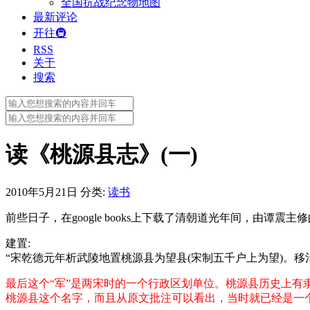
全国抗战纪念物地图
最新评论
开往🚇
RSS
关于
搜索
Search
for:
Search
for:
读《桃源县志》(一)
2010年5月21日
分类:
读书
前些日子，在google books上下载了清朝道光年间，由
建置:
“宋乾德元年析武陵地置桃源县为望县(宋制五千户上为望)。
最后这个“军”是两宋时的一个行政区划单位。桃源县历史上有
桃源县这个名字，而且从原文批注可以看出，当时就已经是一