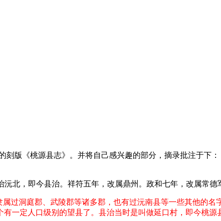
谭震主修的刻版《桃源县志》。并将自己感兴趣的部分，摘录批注于下：
移治沅北，即今县治。祥符五年，改属鼎州。政和七年，改属常德
隶属过洞庭郡、武陵郡等诸多郡，也有过沅南县等一些其他的名字，
个有一定人口级别的望县了。县治当时是叫做延口村，即今桃源