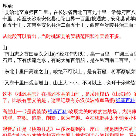
界至:
“县治北至京师四千里，在长沙省西北四百九十里，常德府西八
十里，南至长沙府安化县仙陀山界一百里(按通志，安化县黄
百五十里，东南至安化县治二百五十里，西南至沅陵县治三百
从此段可以看出，当时桃源县的管辖范围和今天差不多。
山:
“南山志之首曰壶头之山(水经注作胡头)，高一百里，广圆三
石窟，下有伏流之水，有蛇大如百斛船，是在邑西南二百里。”
“东北十里曰高崖之山，峻绝不可以上，是有石磴，将军蔡毓
“又东十里曰观音岩山，山上大下小，不可以上，旁环十余峰皆
这本《桃源县志》在描述本县的山时，是采用模仿《山海经》的
了。比较有意义的是，这里记载有东汉伏波将军马援(
维基百科
高崖山一带是蔡毓荣(
维基百科
)攻辰龙关时候的古战场，为清
获罪、夺职、追爵、削籍，颇为有趣。今在桃源县太平铺乡小
观音岩山是《桃源县志》中多次提到的一座山，就是因为它的
但是如此奇特的地方却不能在网上搜索到半点资料和图片，看