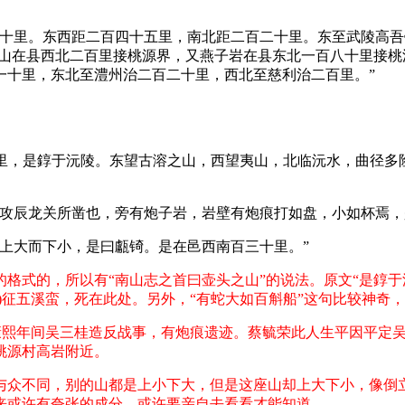
十里。东西距二百四十五里，南北距二百二十里。东至武陵高吾
羊山在县西北二百里接桃源界，又燕子岩在县东北一百八十里接桃
一十里，东北至澧州治二百二十里，西北至慈利治二百里。”
百里，是錞于沅陵。东望古溶之山，西望夷山，北临沅水，曲径
荣攻辰龙关所凿也，旁有炮子岩，岩壁有炮痕打如盘，小如杯焉，
上大而下小，是曰甗锜。是在邑西南百三十里。”
格式的，所以有“南山志之首曰壶头之山”的说法。原文“是錞于
)征五溪蛮，死在此处。另外，“有蛇大如百斛船”这句比较神奇
康熙年间吴三桂造反战事，有炮痕遗迹。蔡毓荣此人生平因平定
桃源村高岩附近。
与众不同，别的山都是上小下大，但是这座山却上大下小，像倒
来或许有夸张的成分，或许要亲自去看看才能知道。