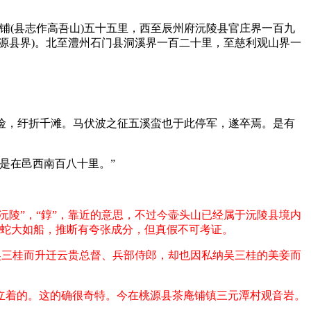
铺(县志作高吾山)五十五里，西至辰州府沅陵县官庄界一百九
源县界)。北至澧州石门县洞溪界一百二十里，至慈利观山界一
多险，纡折千滩。马伏波之征五溪蛮也于此停军，遂卒焉。是有
是在邑西南百八十里。”
沅陵”，“錞”，靠近的意思，不过今壶头山已经属于沅陵县境内
，蛇大如船，推断有夸张成分，但真假不可考证。
吴三桂而升迁云贵总督、兵部侍郎，却也因私纳吴三桂的美妾而
立着的。这的确很奇特。今在桃源县茶庵铺镇三元潭村观音岩。