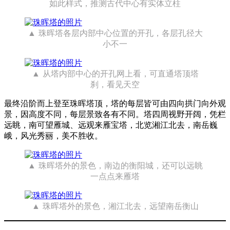
如此样式，推测古代中心有实体立柱
珠晖塔各层内部中心位置的开孔，各层孔径大
小不一
从塔内部中心的开孔网上看，可直通塔顶塔
刹，看见天空
最终沿阶而上登至珠晖塔顶，塔的每层皆可由四向拱门向外观
景，因高度不同，每层景致各有不同。塔四周视野开阔，凭栏
远眺，南可望雁城、远观来雁宝塔，北览湘江北去，南岳巍
峨，风光秀丽，美不胜收。
珠晖塔外的景色，南边的衡阳城，还可以远眺
一点点来雁塔
珠晖塔外的景色，湘江北去，远望南岳衡山