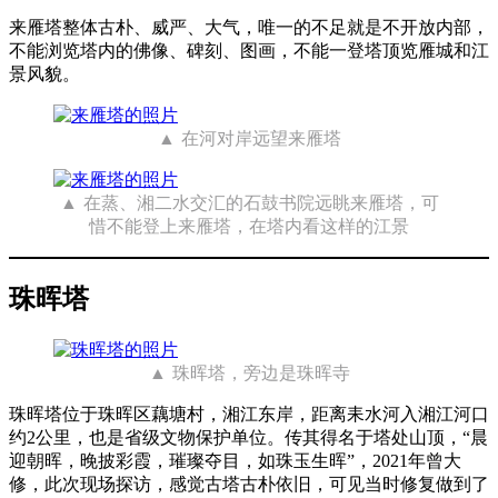
来雁塔整体古朴、威严、大气，唯一的不足就是不开放内部，
不能浏览塔内的佛像、碑刻、图画，不能一登塔顶览雁城和江
景风貌。
在河对岸远望来雁塔
在蒸、湘二水交汇的石鼓书院远眺来雁塔，可
惜不能登上来雁塔，在塔内看这样的江景
珠晖塔
珠晖塔，旁边是珠晖寺
珠晖塔位于珠晖区藕塘村，湘江东岸，距离耒水河入湘江河口
约2公里，也是省级文物保护单位。传其得名于塔处山顶，“晨
迎朝晖，晚披彩霞，璀璨夺目，如珠玉生晖”，2021年曾大
修，此次现场探访，感觉古塔古朴依旧，可见当时修复做到了