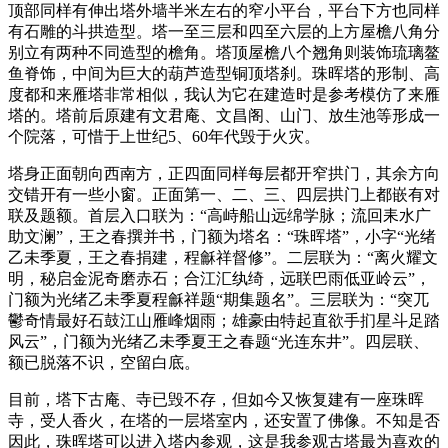
顶部同样有伸出塔外墙半米左右的窄小平台，平台下方也同样
有石雕的斗拱造型。塔一至三层和四至六层的上方屋檐八角分
别立有两种不同造型的檐角。塔顶屋檐八个翘角则装饰琉璃鳌
鱼脊饰，中间为巨大的葫芦造型铜顶塔刹。珠晖塔的形制、高
度都和来雁塔非常相似，我认为它在建造时是参考模仿了来雁
塔的。塔前后原建有文君庵、文昌阁、山门、放生池等形成一
个院落，可惜于上世纪5、60年代毁于火灾。
塔身正面朝向西南方，正四面同样每层都开窄拱门，其余方向
交错开有一些小窗。正面第一、二、三、四层拱门上都嵌有对
联及题额。首层入口联为：“高峙船山远绵学脉；流回耒水广
助文澜”，王之春撰并书，门额为塔名：“珠晖塔”，小字“光绪
乙未季夏，王之春捐建，程龢祥督修”。二层联为：“离火耀文
明，秘启金泥奇磨赤石；合江汇纨绮，远联巴雨低亚岭云”，
门额为光绪乙未季夏程龢祥题“期集题名”。三层联为：“突兀
鬱奇情最好石鼓江山雁峰烟雨；雄豪由特起直欲手扪星斗足踏
风云”，门额为光绪乙未季夏王之春题“光连东井”。四层联、
额已脱落不识，空留白底。
目前，塔下古庵、寺已毁不存，但如今又恢复建有一座珠晖
寺，受人香火，在塔的一层塔室内，还安置了佛像。不知是否
因此，珠晖塔可以进入塔内参观，这是我参观古塔最为喜欢的