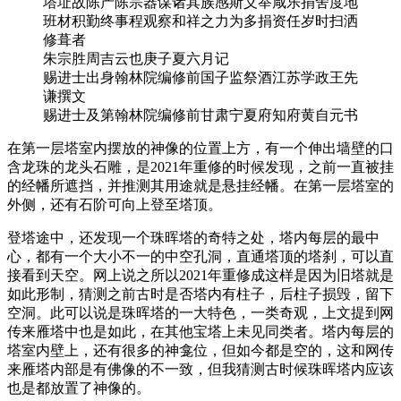
塔址故陈产陈宗器谋诸其族感斯义举咸乐捐舍度地
班材积勤终事程观察和祥之力为多捐资任岁时扫洒
修葺者
朱宗胜周吉云也庚子夏六月记
赐进士出身翰林院编修前国子监祭酒江苏学政王先
谦撰文
赐进士及第翰林院编修前甘肃宁夏府知府黄自元书
在第一层塔室内摆放的神像的位置上方，有一个伸出墙壁的口
含龙珠的龙头石雕，是2021年重修的时候发现，之前一直被挂
的经幡所遮挡，并推测其用途就是悬挂经幡。在第一层塔室的
外侧，还有石阶可向上登至塔顶。
登塔途中，还发现一个珠晖塔的奇特之处，塔内每层的最中
心，都有一个大小不一的中空孔洞，直通塔顶的塔刹，可以直
接看到天空。网上说之所以2021年重修成这样是因为旧塔就是
如此形制，猜测之前古时是否塔内有柱子，后柱子损毁，留下
空洞。此可以说是珠晖塔的一大特色，一类奇观，上文提到网
传来雁塔中也是如此，在其他宝塔上未见同类者。塔内每层的
塔室内壁上，还有很多的神龛位，但如今都是空的，这和网传
来雁塔内部是有佛像的不一致，但我猜测古时候珠晖塔内应该
也是都放置了神像的。