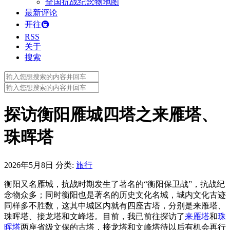
全国抗战纪念物地图
最新评论
开往🚇
RSS
关于
搜索
Search
for:
Search
for:
探访衡阳雁城四塔之来雁塔、
珠晖塔
2026年5月8日
分类:
旅行
衡阳又名雁城，抗战时期发生了著名的“衡阳保卫战”，抗战纪
念物众多；同时衡阳也是著名的历史文化名城，城内文化古迹
同样多不胜数，这其中城区内就有四座古塔，分别是来雁塔、
珠晖塔、接龙塔和文峰塔。目前，我已前往探访了
来雁塔
和
珠
晖塔
两座省级文保的古塔，接龙塔和文峰塔待以后有机会再行