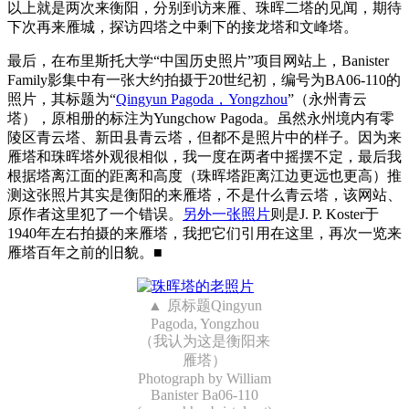
以上就是两次来衡阳，分别到访来雁、珠晖二塔的见闻，期待
下次再来雁城，探访四塔之中剩下的接龙塔和文峰塔。
最后，在布里斯托大学“中国历史照片”项目网站上，Banister
Family影集中有一张大约拍摄于20世纪初，编号为BA06-110的
照片，其标题为“
Qingyun Pagoda，Yongzhou
”（永州青云
塔），原相册的标注为Yungchow Pagoda。虽然永州境内有零
陵区青云塔、新田县青云塔，但都不是照片中的样子。因为来
雁塔和珠晖塔外观很相似，我一度在两者中摇摆不定，最后我
根据塔离江面的距离和高度（珠晖塔距离江边更远也更高）推
测这张照片其实是衡阳的来雁塔，不是什么青云塔，该网站、
原作者这里犯了一个错误。
另外一张照片
则是J. P. Koster于
1940年左右拍摄的来雁塔，我把它们引用在这里，再次一览来
雁塔百年之前的旧貌。■
原标题Qingyun
Pagoda, Yongzhou
（我认为这是衡阳来
雁塔）
Photograph by William
Banister Ba06-110