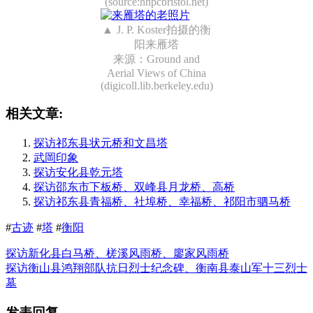
(source:hhpcbristol.net)
J. P. Koster拍摄的衡
阳来雁塔
来源：Ground and
Aerial Views of China
(digicoll.lib.berkeley.edu)
相关文章:
探访祁东县状元桥和文昌塔
武岡印象
探访安化县乾元塔
探访邵东市下板桥、双峰县月龙桥、高桥
探访祁东县青福桥、社埠桥、幸福桥、祁阳市驷马桥
#
古迹
#
塔
#
衡阳
探访新化县白马桥、槎溪风雨桥、廖家风雨桥
探访衡山县鸿翔部队抗日烈士纪念碑、衡南县泰山军十三烈士
墓
发表回复