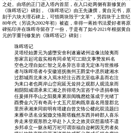
之处。由塔的正门进入塔内首层，在入口处两侧有新修复的
《珠晖塔记》碑刻，《珠晖塔记》由王先谦撰，黄自元书，原
刻于六块大理石碑上，可惜两块毁于“文革”，另四块于上世纪
80年代（另说为2002年初）被盗，幸得一蒋姓书法爱好者将原
碑拓印并在珠晖寺留存了一份，于是有了如今2021年根据黄自
元的字重刊修复的《珠晖塔记》碑刻：
珠晖塔记
灵塔经始萧元为盛墮安舍利遂遍诸州迨像法陵夷而
形家言起诧兹实相有同卓笔可□□助文事赞发科名
空色之理自如仁智之见各异岂非道无定体与世推移
者与珠晖塔者今安徽巡抚衡州王爵棠中丞所建湘水
过郡城而北耒水入焉水经注云西北至临承县而右注
为耒口者也两岸山峦宛延无耸持之观郡人观流泉而
相阴阳咸谓承耒汇湘之所得塔为宜咨于中丞捐奉独
任爰择拜亭山之阳奠庳累崇阅魄㦄稔落成于光绪丁
酉费金六万有奇高十丈五尺层构既章嘉名用显郡北
里所承湘来同前明有塔建自曾文恪公楗此双流题曰
来雁中丞名业絜媺文恪斯塔巍然东西并峙郡人喜乐
奔走来登观形胜之毕赴卜人文之效灵叹想嘉绩不遗
乡邦卓立一躯永昭万祀可谓崇福自迩树因无穷者矣