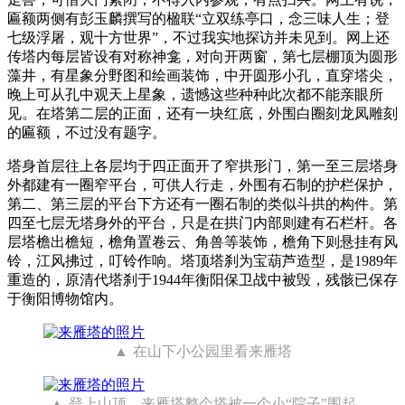
匾额两侧有彭玉麟撰写的楹联“立双练亭口，念三味人生；登
七级浮屠，观十方世界”，不过我实地探访并未见到。网上还
传塔内每层皆设有对称神龛，对向开两窗，第七层棚顶为圆形
藻井，有星象分野图和绘画装饰，中开圆形小孔，直穿塔尖，
晚上可从孔中观天上星象，遗憾这些种种此次都不能亲眼所
见。在塔第二层的正面，还有一块红底，外围白圈刻龙凤雕刻
的匾额，不过没有题字。
塔身首层往上各层均于四正面开了窄拱形门，第一至三层塔身
外都建有一圈窄平台，可供人行走，外围有石制的护栏保护，
第二、第三层的平台下方还有一圈石制的类似斗拱的构件。第
四至七层无塔身外的平台，只是在拱门内部则建有石栏杆。各
层塔檐出檐短，檐角置卷云、角兽等装饰，檐角下则悬挂有风
铃，江风拂过，叮铃作响。塔顶塔刹为宝葫芦造型，是1989年
重造的，原清代塔刹于1944年衡阳保卫战中被毁，残骸已保存
于衡阳博物馆内。
在山下小公园里看来雁塔
登上山顶，来雁塔整个塔被一个小“院子”围起