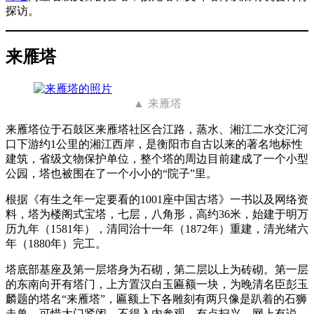
探访。
来雁塔
来雁塔
来雁塔位于石鼓区来雁塔社区合江路，蒸水、湘江二水交汇河
口下游约1公里的湘江西岸，是衡阳市自古以来的著名地标性
建筑，省级文物保护单位，整个塔的周边目前建成了一个小型
公园，塔也被围在了一个小小的“院子”里。
根据《有生之年一定要看的1001座中国古塔》一书以及网络资
料，塔为楼阁式宝塔，七层，八角形，高约36米，始建于明万
历九年（1581年），清同治十一年（1872年）重建，清光绪六
年（1880年）完工。
塔底部基座及第一层塔身为石砌，第二层以上为砖砌。第一层
的东南向开有塔门，上方置汉白玉匾额一块，为晚清名臣彭玉
麟题的塔名“来雁塔”，匾额上下各雕刻有两只像是趴着的石狮
走兽，可惜大门紧闭，不得入内参观，有点扫兴。网上有说，