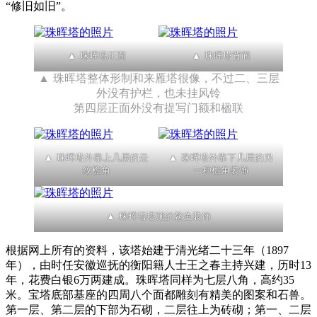
“修旧如旧”。
珠晖塔正面
珠晖塔背面
珠晖塔整体形制和来雁塔很像，不过二、三层
外没有护栏，也未挂风铃
第四层正面外没有提写门额和楹联
珠晖塔外靠上几层的云
珠晖塔外靠下几层的另
纹檐角
一种檐角装饰
珠晖塔塔顶的鳌鱼装饰
根据网上所有的资料，该塔始建于清光绪二十三年（1897
年），由时任安徽巡抚的衡阳籍人士王之春主持兴建，历时13
年，花费白银6万两建成。珠晖塔同样为七层八角，高约35
米。宝塔底部基座的四周八个面都雕刻有精美的图案和石兽。
第一层、第二层的下部为石砌，二层往上为砖砌；第一、二层