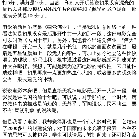
打5分，满分是10分。当然，和别人开玩笑说如果没有漂亮的
周迅以及那段模彷国外战争片的蔡锷和吴佩孚的战争场面，那
麽满分就是100分了。
电影的题目虽然是《建党伟业》，但是我很同意网络上的一种
看法就是如果没有最后那开中共一大的那一段，这部电影完全
可以叫做《民国十年》。另外，我也看不出建党伟业，“伟大”
在哪裡，开完一大，就是几个长征、内战的画面匆匆而过，最
后是五星红旗加上一段无力的帮白，再加上如今社会这种比较
混乱的现状，起码让我，根本通过看这部电影感觉不到建党的
伟大在哪裡。我想，可能是因为这部电影的特殊性，它只能拍
成这样吧，如果再来一点更加热血伟大的，或者更多的观众将
会有一股去建党的冲动。
说说电影本身吧，但是直接无视掉电影最后开一大那一段，电
影就是讲民国的前十年吧。可以说，对于那样的一个时代，历
史教科书的描述是简短的，无外乎，军阀混战，民不聊生，要
不有“民初乱象”的说法呢。
但是我看了电影，我却觉得那也是一个伟大的时代啊，它结束
了2000多年的封建统治，对于国家的未来充满了探索，各种不
同的思想可以被包容，学生可以请愿，被抓起来了还可以和监