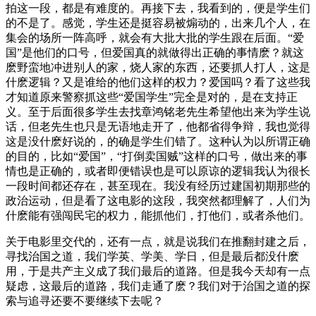
拍这一段，都是有难度的。再接下去，我看到的，便是学生们
的不是了。感觉，学生还是挺容易被煽动的，出来几个人，在
集会的场所一阵高呼，就会有大批大批的学生跟在后面。“爱
国”是他们的口号，但爱国真的就做得出正确的事情麽？就这
麽野蛮地冲进别人的家，烧人家的东西，还要抓人打人，这是
什麽逻辑？又是谁给的他们这样的权力？爱国吗？看了这些我
才知道原来警察抓这些“爱国学生”完全是对的，是在支持正
义。至于后面很多学生去找章鸿铭老先生希望他出来为学生说
话，但老先生也只是无语地走开了，他都省得争辩，我也觉得
这是没什麽好说的，的确是学生们错了。这种认为以所谓正确
的目的，比如“爱国”，“打倒卖国贼”这样的口号，做出来的事
情也是正确的，或者即便错误也是可以原谅的逻辑我认为很长
一段时间都还存在，甚至现在。我没有经历过建国初期那些的
政治运动，但是看了这电影的这段，我突然都理解了，人们为
什麽能有强闯民宅的权力，能抓他们，打他们，或者杀他们。
关于电影里交代的，还有一点，就是说我们在推翻封建之后，
寻找治国之道，我们学英、学美、学日，但是最后都没什麽
用，于是共产主义成了我们最后的道路。但是我今天却有一点
疑虑，这最后的道路，我们走通了麽？我们对于治国之道的探
索与追寻还要不要继续下去呢？