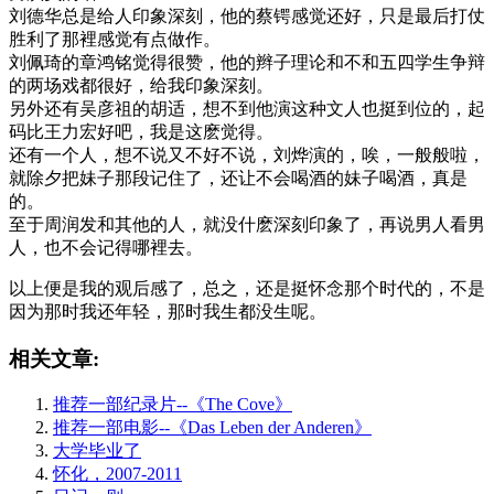
刘德华总是给人印象深刻，他的蔡锷感觉还好，只是最后打仗
胜利了那裡感觉有点做作。
刘佩琦的章鸿铭觉得很赞，他的辫子理论和不和五四学生争辩
的两场戏都很好，给我印象深刻。
另外还有吴彦祖的胡适，想不到他演这种文人也挺到位的，起
码比王力宏好吧，我是这麽觉得。
还有一个人，想不说又不好不说，刘烨演的，唉，一般般啦，
就除夕把妹子那段记住了，还让不会喝酒的妹子喝酒，真是
的。
至于周润发和其他的人，就没什麽深刻印象了，再说男人看男
人，也不会记得哪裡去。
以上便是我的观后感了，总之，还是挺怀念那个时代的，不是
因为那时我还年轻，那时我生都没生呢。
相关文章:
推荐一部纪录片--《The Cove》
推荐一部电影--《Das Leben der Anderen》
大学毕业了
怀化，2007-2011