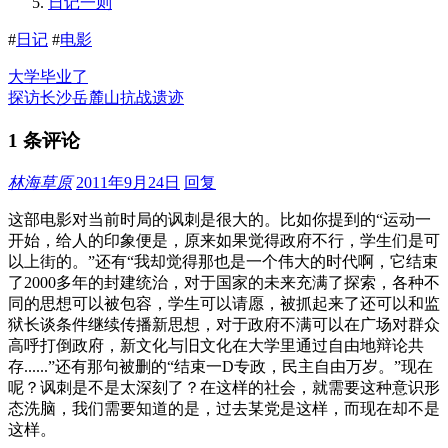
日记一则
#
日记
#
电影
大学毕业了
探访长沙岳麓山抗战遗迹
1 条评论
林海草原
2011年9月24日
回复
这部电影对当前时局的讽刺是很大的。比如你提到的“运动一
开始，给人的印象便是，原来如果觉得政府不行，学生们是可
以上街的。”还有“我却觉得那也是一个伟大的时代啊，它结束
了2000多年的封建统治，对于国家的未来充满了探索，各种不
同的思想可以被包容，学生可以请愿，被抓起来了还可以和监
狱长谈条件继续传播新思想，对于政府不满可以在广场对群众
高呼打倒政府，新文化与旧文化在大学里通过自由地辩论共
存......”还有那句被删的“结束一D专政，民主自由万岁。”现在
呢？讽刺是不是太深刻了？在这样的社会，就需要这种意识形
态洗脑，我们需要知道的是，过去某党是这样，而现在却不是
这样。