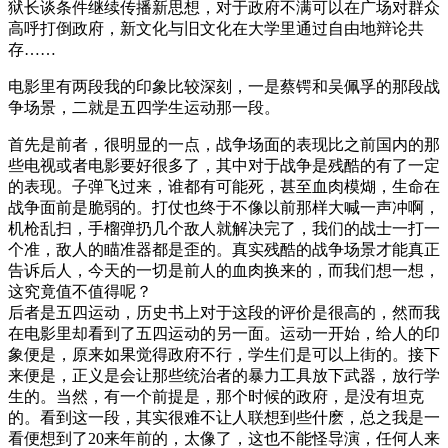
狱长谈条件继续传播新思想，对于政府不满可以在广场对群众
高呼打倒政府，新文化与旧文化在大学里通过自由地辩论共
存……
电影里有两段我的印象比较深刻，一是蔡锷和吴佩孚的那段战
争场景，二就是五四学生运动那一段。
首先是前者，很明显的一点，战争场面的表现比之前国内的那
些电视或者电影要好很多了，其中对于战争是残酷的有了一定
的表现。子弹飞过来，谁都有可能死，甚至血肉模煳，生命在
战争面前是脆弱的。打仗也终于不像以前那样大喊一声冲啊，
机枪乱扫，手榴弹扔几个敌人就解决完了，我们的战士一打一
个准，敌人的瞄准器都是歪的。真实残酷的战争场景才能真正
告诉后人，今天的一切是前人的血肉换来的，而我们想一想，
这究竟值不值得呢？
后者是五四运动，历史书上对于这段的评价是很高的，然而我
在电影里却看到了五四运动的另一面。运动一开始，给人的印
象便是，原来如果觉得政府不行，学生们是可以上街的。接下
来便是，正义是会让那些统治者的暴力工具放下武器，放行学
生的。当然，有一个前提是，那个时候的政府，是没有坦克
的。看到这一段，其实很难不让人联想到些什麽，总之我是一
看便想到了20来年前的，太像了，这也不能怪导演，任何人来