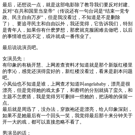
最后，还想说一点，就是这部电影除了教导我们要反对封建、
反对“在共和国里当皇帝”（传说还有一句台词是“结束一党专
政、民主自由万岁”，但是我没看过，不知道是不是删除
了）、要追寻民主和自由以外，我还觉得，它告诉我们，特别
是青年人，如果你有什麽梦想，那麽就克服困难去做吧，以后
的事情谁也说不定，或许就成一番伟业了。
最后说说演员吧。
女演员先：
有印象的有杨开慧、上网差查资料才知道就是那个新版红楼里
的李沁，感觉还演得蛮好的，新红楼没看过，看来是剧本问题
吧。
小凤仙也不知道是谁，上网查才知道叫angelababy，漂亮是很
漂亮，但是觉得她的戏太多了，和蔡锷的分别就搞了蛮久，和
主题不怎麽搭，我是觉得另可删掉一些她的，把汤唯的保留一
点。
最后就是周迅了，没办法，穿旗袍还是漂亮，给人印象深刻，
如果不是她最后有一个回头一笑，我觉得最后那十来分钟关于
开一大的戏，都可以直接忽略不看了。
男演员的话：