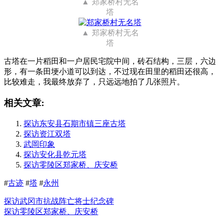
郑家桥村无名
塔
郑家桥村无名
塔
古塔在一片稻田和一户居民宅院中间，砖石结构，三层，六边
形，有一条田埂小道可以到达，不过现在田里的稻田还很高，
比较难走，我最终放弃了，只远远地拍了几张照片。
相关文章:
探访东安县石期市镇三座古塔
探访资江双塔
武岡印象
探访安化县乾元塔
探访零陵区郑家桥、庆安桥
#
古迹
#
塔
#
永州
探访武冈市抗战阵亡将士纪念碑
探访零陵区郑家桥、庆安桥