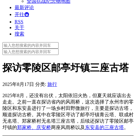
全国抗战纪念物地图
最新评论
开往🚇
RSS
关于
搜索
Search
for:
Search
for:
探访零陵区邮亭圩镇三座古塔
2025年8月17日
分类:
旅行
2025年8月，还没有出伏，太阳依旧火热，但夏天就应该出去
走走。之前一直在探访省内的风雨桥，这次选择了永州市的零
陵区和东安县进行了一场乡村田野微旅行，主要是探访古塔，
顺道探访古桥。其中在零陵区寻访了邮亭圩镇青云塔、联成村
无名塔、郑家桥村无名塔三座古塔，后续还探访了零陵区邮亭
圩镇的
郑家桥、庆安桥
两座风雨桥以及
东安县的三座古塔
。