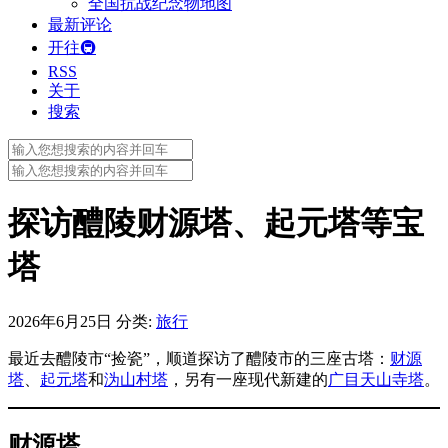
全国抗战纪念物地图
最新评论
开往🚇
RSS
关于
搜索
Search
for:
Search
for:
探访醴陵财源塔、起元塔等宝
塔
2026年6月25日
分类:
旅行
最近去醴陵市“捡瓷”，顺道探访了醴陵市的三座古塔：
财源
塔
、
起元塔
和
沩山村塔
，另有一座现代新建的
广目天山寺塔
。
财源塔