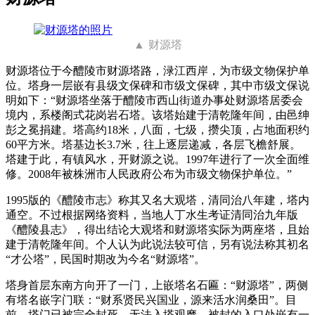
财源塔
财源塔位于今醴陵市财源塔路，渌江西岸，为市级文物保护单
位。塔身一层嵌有县级文保碑和市级文保碑，其中市级文保说
明如下：“财源塔坐落于醴陵市西山街道办事处财源塔居委会
境内，系楼阁式花岗岩石塔。该塔始建于清乾隆年间，由邑绅
彭之冕捐建。塔高约18米，八面，七级，攒尖顶，占地面积约
60平方米。塔基边长3.7米，往上逐层递减，各层飞檐舒展。
塔建于此，有镇风水，开财源之说。1997年进行了一次全面维
修。2008年被株洲市人民政府公布为市级文物保护单位。”
1995版的《醴陵市志》称其又名大观塔，清同治八年建，塔内
通空。不过根据网络资料，当地人丁水生考证清同治九年版
《醴陵县志》，得出结论大观塔和财源塔实际为两座塔，且始
建于清乾隆年间。个人认为此说法较可信，另有说法称其初名
“才公塔”，民国时期改为今名“财源塔”。
塔身首层东南方向开了一门，上嵌塔名石匾：“财源塔”，两侧
有塔名嵌字门联：“财系贤民兴国业，源来活水润桑田”。目
前，塔门已被完全封死，无法入塔观摩，被封的入口处嵌有一