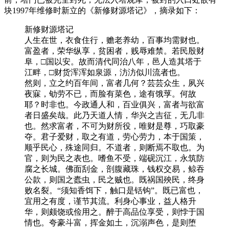
块1997年维修时新立的《新修财源塔记》，摘录如下：
新修财源塔记
人生在世，衣食住行，赡老养幼，百事均需财也。
富盈者，荣华纵享，贫困者，贱辱难禁。若民殷财
阜，□国以安。故而清代同治八年，邑人造其塔于
江畔，□财货浑浑如泉源，汸汸似川流者也。
然则，立之约百年间，富者几何？芸芸众生，夙兴
夜寐，劬劳不已，而脸有菜色，途有饿莩。何故
耶？时非也。今政通人和，百业俱兴，富者与欲富
者日盛矣哉。此乃天道人情，华兴之吉征，无几非
也。然求富者，不可为财所役，唯财是尊，巧取豪
夺。君子爱财，取之有道，劳心劳力，本于国策，
顺乎民心，殊途同归。不道者，则断焉不取也。为
官，则为民之表也。嗜鱼不受，端砚沉江，永筑防
腐之长城。佛面刮金，剖腹藏珠，钱权交易，鲸吞
公款，则国之蠹虫，民之贼也。既祸国殃民，终身
败名裂。“须知香饵下，触口是铦钩”。既已富也，
宜用之有度，谨节其流。利身心事业，益人格升
华，则颇饶或俭用之。醉于高品位享受，则悖于国
情也。夸豪斗富，挥金如土，沉溺声色，是则堕