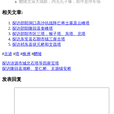
醴陵文庙大成殿，内无孔子像，前坪是停车场
相关文章:
探访邵阳洞口高沙抗战阵亡将士墓及云峰塔
探访邵阳隆回县奎峰塔
探访邵阳市区三塔，猴子塔、东塔、北塔
探访东安县石期市镇三座古塔
探访祁东县状元桥和文昌塔
#
古迹
#
塔
#
株洲
#
醴陵
探访涟源市城北石塔等四座宝塔
探访隆回县湖桥、里仁桥、太源镇安桥
发表回复