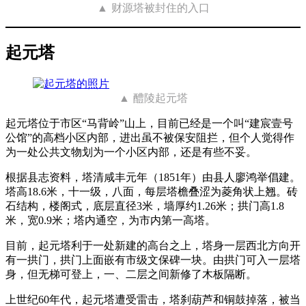
财源塔被封住的入口
起元塔
醴陵起元塔
起元塔位于市区“马背岭”山上，目前已经是一个叫“建宸壹号
公馆”的高档小区内部，进出虽不被保安阻拦，但个人觉得作
为一处公共文物划为一个小区内部，还是有些不妥。
根据县志资料，塔清咸丰元年（1851年）由县人廖鸿举倡建。
塔高18.6米，十一级，八面，每层塔檐叠涩为菱角状上翘。砖
石结构，楼阁式，底层直径3米，墙厚约1.26米；拱门高1.8
米，宽0.9米；塔内通空，为市内第一高塔。
目前，起元塔利于一处新建的高台之上，塔身一层西北方向开
有一拱门，拱门上面嵌有市级文保碑一块。由拱门可入一层塔
身，但无梯可登上，一、二层之间新修了木板隔断。
上世纪60年代，起元塔遭受雷击，塔刹葫芦和铜鼓掉落，被当