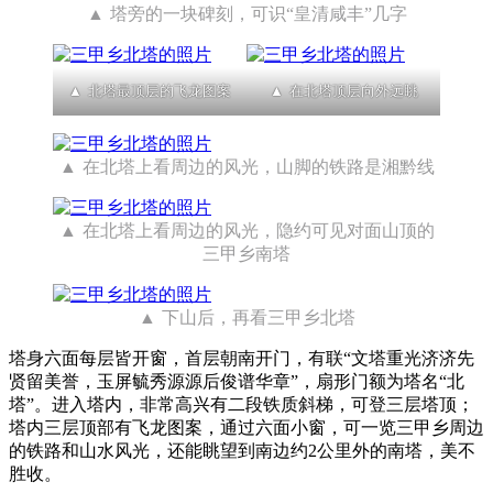
塔旁的一块碑刻，可识“皇清咸丰”几字
北塔最顶层的飞龙图案
在北塔顶层向外远眺
在北塔上看周边的风光，山脚的铁路是湘黔线
在北塔上看周边的风光，隐约可见对面山顶的
三甲乡南塔
下山后，再看三甲乡北塔
塔身六面每层皆开窗，首层朝南开门，有联“文塔重光济济先
贤留美誉，玉屏毓秀源源后俊谱华章”，扇形门额为塔名“北
塔”。进入塔内，非常高兴有二段铁质斜梯，可登三层塔顶；
塔内三层顶部有飞龙图案，通过六面小窗，可一览三甲乡周边
的铁路和山水风光，还能眺望到南边约2公里外的南塔，美不
胜收。