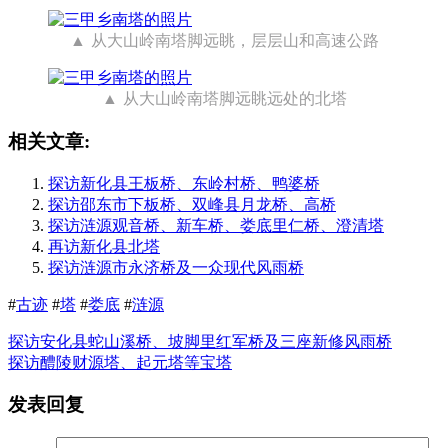
从大山岭南塔脚远眺，层层山和高速公路
从大山岭南塔脚远眺远处的北塔
相关文章:
探访新化县王板桥、东岭村桥、鸭婆桥
探访邵东市下板桥、双峰县月龙桥、高桥
探访涟源观音桥、新车桥、娄底里仁桥、澄清塔
再访新化县北塔
探访涟源市永济桥及一众现代风雨桥
#
古迹
#
塔
#
娄底
#
涟源
探访安化县蛇山溪桥、坡脚里红军桥及三座新修风雨桥
探访醴陵财源塔、起元塔等宝塔
发表回复