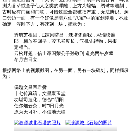
测为菩萨或童子仙人之类的浮雕，上方为蝙蝠、绣球等雕刻，
古时应有门额和门联，可惜这些全都破损严重，无法辨识。洞
口旁边一面，有一个好像是暗八仙“八宝”中的宝剑浮雕，不敢
确定，浮雕下方，有碑刻一块，摘录为：
秀毓芝根固，□踵凤哕昌，栽培凭自我，彩瑞映谁
郎，梅放春回早，葭飞晷度长，气机先得物，果报
定相当。
云松拜题，信士谭国荣公子孙敬刊 道光丙午岁孟
冬月吉日立
根据网络上的视频截图，在另一面，另有一块碑刻，同样摘录
为：
偶题文昌帝君赞
十七传真谙，文星聚玉堂
功堪司造化，德合□阴阳
任尔烟云杂，时□日月光
原为天可补，不信地无疆