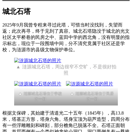
城北石塔
2025年9月我曾专程来寻过此塔，可惜当时没找到，失望而
返；此次再寻，终于见到了真容。城北石塔隐没于城北的光文
社区太平桥巷的民房之中、蓝田中学的西北角，没有明显的指
示标志，现位于一段围墙中间，分不清究竟属于社区还是学
校，为涟源市的县级文物保护单位。
涟源城北石塔，周边很窄不空旷，不是很好拍
照
涟源城北石塔位于学校
涟源城北石塔位于民居
的一侧
的一侧
根据文保碑，其始建于清道光二十五年（1845年），高13.8
米，塔基正方形，塔身六角。塔身宝顶为葫芦造型，四周分布
有一些浮雕雕刻和碑刻，部分檐角已脱落不全。石塔正面朝
西，首层西侧有一个类似神龛的小洞口，洞口两侧各有一尊推