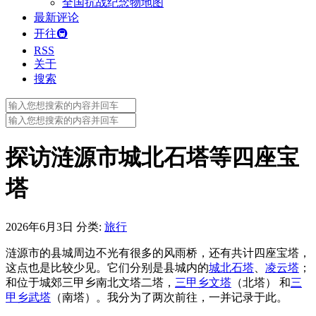
全国抗战纪念物地图
最新评论
开往🚇
RSS
关于
搜索
Search
for:
Search
for:
探访涟源市城北石塔等四座宝
塔
2026年6月3日
分类:
旅行
涟源市的县城周边不光有很多的风雨桥，还有共计四座宝塔，
这点也是比较少见。它们分别是县城内的
城北石塔
、
凌云塔
；
和位于城郊三甲乡南北文塔二塔，
三甲乡文塔
（北塔） 和
三
甲乡武塔
（南塔）。我分为了两次前往，一并记录于此。