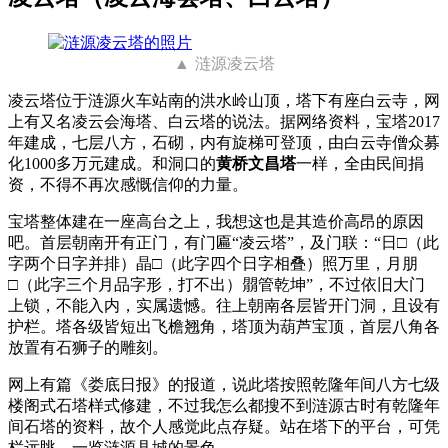
涟源凌云塔
凌云塔位于涟源火车站南的洪水岭山顶，塔下有座白云寺，网
上有又名凌云会海塔、白云塔的说法。据网络资料，宝塔2017
年建成，七层八方，石砌，内有旋梯可登顶，由白云寺僧众募
化1000多万元建成。和洞口的
黄桥文昌塔
一样，全由民间捐
资，不得不再次感慨信仰的力量。
宝塔整体建在一座高台之上，我想这也是其造价高昂的原因
吧。首层朝南开有正门，有门匾“凌云塔”，及门联：“日□（此
字两个日字并排）晶□（此字四个日字相叠）照万里，月朋
□（此字三个月品字形，打不出）朤管乾坤”，不过依旧大门
上锁，不能入内，实属遗憾。往上朝南各层皆开门洞，且设有
护栏。塔各级皆短出飞檐翘角，塔顶为葫芦宝顶，首层八角各
放置有石狮子的雕刻。
网上有篇《娄底日报》的报道，说此塔按照乾隆年间八方七级
楼阁式石塔样式修建，不过我怎么都搜不到涟源古时有乾隆年
间石塔的资料，故个人感觉此点存疑。站在塔下的平台，可凭
栏远眺，一览涟源县城的景色。