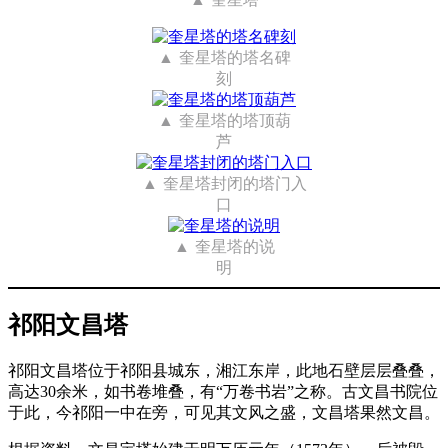
奎星塔的塔名碑
刻
奎星塔的塔顶葫
芦
奎星塔封闭的塔门入
口
奎星塔的说
明
祁阳文昌塔
祁阳文昌塔位于祁阳县城东，湘江东岸，此地石壁层层叠叠，
高达30余米，如书卷堆叠，有“万卷书岩”之称。古文昌书院位
于此，今祁阳一中在旁，可见其文风之盛，文昌塔果然文昌。