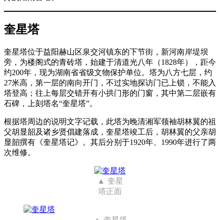
奎星塔
奎星塔位于益阳赫山区泉交河镇东的下节街，新河南岸堤坝
旁，为楼阁式的青砖塔，始建于清道光八年（1828年），距今
约200年，现为湖南省省级文物保护单位。塔为八方七层，约
27米高，第一层的南向开门，不过实地探访门已上锁，不能入
塔登高；往上每层交错开有小拱门形的门窗，其中第二层嵌有
石碑，上刻塔名“奎星塔”。
根据塔周边的说明文字记载，此塔为晚清湘军领袖胡林翼的祖
父胡显韶及诸乡贤倡建落成，奎星塔竣工后，胡林翼的父亲胡
显韶撰有《奎星塔记》。其后分别于1920年、1990年进行了两
次维修。
奎星
塔正面
奎星塔