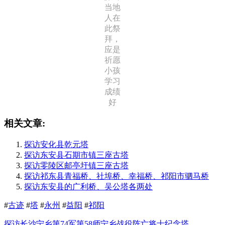
当地
人在
此祭
拜，
应是
祈愿
小孩
学习
成绩
好
相关文章:
探访安化县乾元塔
探访东安县石期市镇三座古塔
探访零陵区邮亭圩镇三座古塔
探访祁东县青福桥、社埠桥、幸福桥、祁阳市驷马桥
探访东安县的广利桥、吴公塔各两处
#
古迹
#
塔
#
永州
#
益阳
#
祁阳
探访长沙宁乡第74军第58师宁乡战役阵亡将士纪念塔