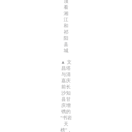
顶
看
湘
江
和
祁
阳
县
城
文
昌塔
与清
嘉庆
前长
沙知
县甘
庆增
镌的
“书岩
天
榜”，