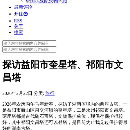
全国抗战纪念物地图
最新评论
开往🚇
RSS
关于
搜索
Search
for:
Search
for:
探访益阳市奎星塔、祁阳市文
昌塔
2026年2月22日
分类:
旅行
2026年农历丙午马年新春，探访了湖南省境内的两座古塔。一
是益阳市赫山区泉交河镇的奎星塔，二是永州祁阳市文昌塔。
两座塔都是古代砖石宝塔，文物保护单位，现保存保护得较
好，其中祁阳文昌塔还可以登塔，是目前为止我见过保护得最
好的湖南古塔。