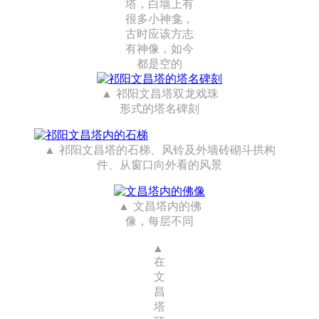
塔，白墙上有
很多小神龛，
古时应该方志
有神像，如今
都是空的
祁阳文昌塔双龙戏珠
形式的塔名碑刻
祁阳文昌塔的石梯、风铃及外墙砖砌斗拱构
件、从窗口向外看的风景
文昌塔内的佛
像，每层不同
在
文
昌
塔