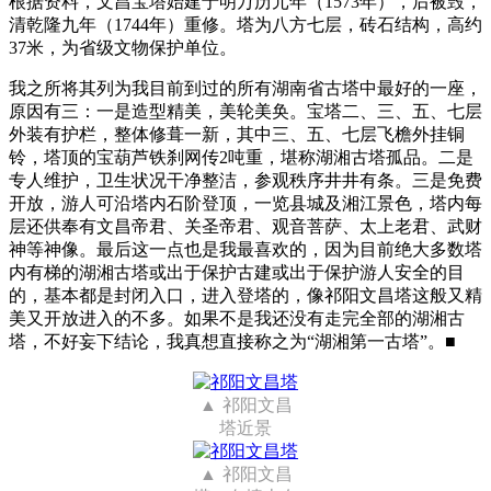
根据资料，文昌宝塔始建于明万历元年（1573年），后被毁，
清乾隆九年（1744年）重修。塔为八方七层，砖石结构，高约
37米，为省级文物保护单位。
我之所将其列为我目前到过的所有湖南省古塔中最好的一座，
原因有三：一是造型精美，美轮美奂。宝塔二、三、五、七层
外装有护栏，整体修葺一新，其中三、五、七层飞檐外挂铜
铃，塔顶的宝葫芦铁刹网传2吨重，堪称湖湘古塔孤品。二是
专人维护，卫生状况干净整洁，参观秩序井井有条。三是免费
开放，游人可沿塔内石阶登顶，一览县城及湘江景色，塔内每
层还供奉有文昌帝君、关圣帝君、观音菩萨、太上老君、武财
神等神像。最后这一点也是我最喜欢的，因为目前绝大多数塔
内有梯的湖湘古塔或出于保护古建或出于保护游人安全的目
的，基本都是封闭入口，进入登塔的，像祁阳文昌塔这般又精
美又开放进入的不多。如果不是我还没有走完全部的湖湘古
塔，不好妄下结论，我真想直接称之为“湖湘第一古塔”。■
祁阳文昌
塔近景
祁阳文昌