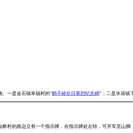
物。一是金石镇幸福村的“
鹞子岭抗日英烈纪念碑
”；二是水庙镇
仙桥村的路边立有一个指示牌，在指示牌处左转，可开车至山脚