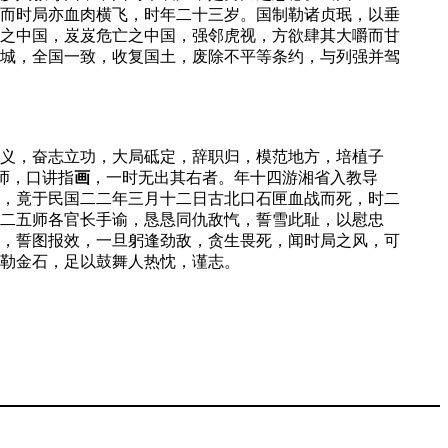
而时局亦血肉横飞，时年二十三岁。国制勒诸贞珉，以垂
之中国，岌岌危亡之中国，强邻虎视，方欲肆其大嚼而甘
城，全国一致，收复国土，废除不平等条约，与列强并驾
义，奋志立功，大局砥定，辞职归，模范地方，培植子
师，口讲指
画
，一时无出其右者。年十四游湘省入教导
，竟于民国二二年三月十二日古北口石匣血战而死，时二
二五师各官长手谕，恳恳同仇敌忾，誓雪此耻，以慰忠
，誓图报效，一旦躬逢劲敌，贪生畏死，闻时局之风，可
勒金石，足以鼓舞人热忱，谨志。