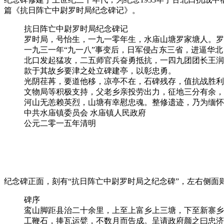
篇《抗日阵亡中尉罗时局纪念碑记》。
抗日阵亡中尉罗时局纪念碑记
罗时局，号怡生，一九一零年生，水庙山塘罗家塘人。罗
一九三一年“九一八”事变后，日军侵占东三省，进逼华
北口发起猛攻，二五师官兵奋勇抵抗，一四九团团长王润
款于其故乡要津之处立碑建亭，以彰忠勇。
光阴荏苒，要道他移，凉亭不在，石碑残存，值抗战胜利
文物局等积极支持，父老乡亲投劳出力，征地三分有余，
河山无恙赖英烈，山塘有幸慰忠魂。整修遗迹，乃为缅怀
中共水庙镇委员会 水庙镇人民政府
公元二零一五年清明
纪念碑正面，刻有“抗日阵亡中尉罗时局之纪念碑”，左右侧
碑序
鸾山脚距县治二十余里，上至上富乡上三塘，下至新寨乡
工鞭石，捧瓦运甓，不数月而告成。呈请政府颜之曰忠济