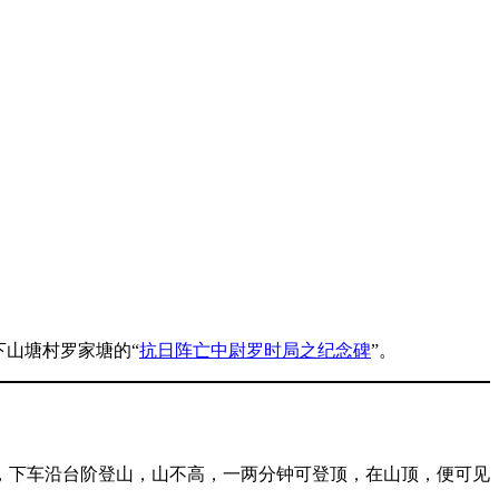
下山塘村罗家塘的“
抗日阵亡中尉罗时局之纪念碑
”。
，下车沿台阶登山，山不高，一两分钟可登顶，在山顶，便可见