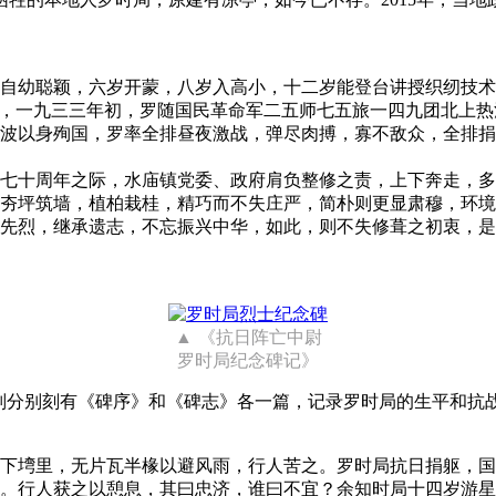
自幼聪颖，六岁开蒙，八岁入高小，十二岁能登台讲授织纫技术
北，一九三三年初，罗随国民革命军二五师七五旅一四九团北上
波以身殉国，罗率全排昼夜激战，弹尽肉搏，寡不敌众，全排捐
七十周年之际，水庙镇党委、政府肩负整修之责，上下奔走，多
夯坪筑墙，植柏栽桂，精巧而不失庄严，简朴则更显肃穆，环境
先烈，继承遗志，不忘振兴中华，如此，则不失修葺之初衷，是
《抗日阵亡中尉
罗时局纪念碑记》
面则分别刻有《碑序》和《碑志》各一篇，记录罗时局的生平和抗
下塆里，无片瓦半椽以避风雨，行人苦之。罗时局抗日捐躯，国
。行人获之以憩息，其曰忠济，谁曰不宜？余知时局十四岁游星