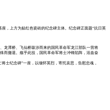
的基座，上方为贴红色瓷砖的纪念碑主体。纪念碑正面题“抗日英
、龙潭桥、飞仙桥跋涉而来的国民革命军龙江部队一营将
殊而撤退。殇乎此役，国民革命军将士冲锋陷阵，浴血奋
亡将士纪念碑”一座，以缅怀英烈，寄托哀思，告慰忠魂，