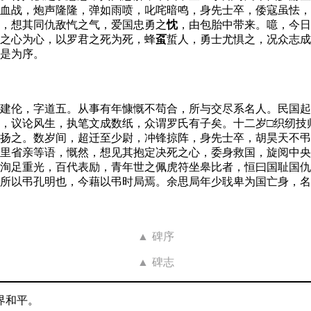
血战，炮声隆隆，弹如雨喷，叱咤暗鸣，身先士卒，倭寇虽怯，
，想其同仇敌忾之气，爱国忠勇之
忱
，由包胎中带来。噫，今日
之心为心，以罗君之死为死，蜂
虿
蜇人，勇士尤惧之，况众志成
是为序。
建伦，字道五。从事有年慷慨不苟合，所与交尽系名人。民国起
，议论风生，执笔文成数纸，众谓罗氏有子矣。十二岁□织纫技
扬之。数岁间，超迁至少尉，冲锋掠阵，身先士卒，胡昊天不弔
里省亲等语，慨然，想见其抱定决死之心，委身救国，旋阅中央
洵足重光，百代表励，青年世之佩虎符坐皋比者，恒曰国耻国仇
所以弔孔明也，今藉以弔时局焉。余思局年少聀卑为国亡身，名
碑序
碑志
界和平。