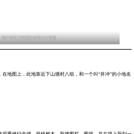
鹞子岭抗日英烈纪念碑主体背面
在地图上，此地靠近下山塘村八组，和一个叫“井冲”的小地名
地政府重修纪念碑，栽植树木，新建围栏、围墙，并在墙上新刻一