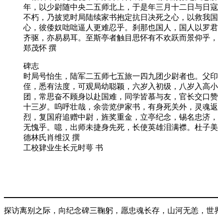
年，以少尉随中央二五师北上，于是年三月十二日与日寇
不朽，乃披览时局陆续家书抱定抗日决死之心，以救我国
心，彼倭奴咄咄逼人更难忍乎。刹那也国人，国人以罗君
齐驱，亦易易耳。至斯亭者触目思怀有不欢跃而景仰乎，
郑茂怀 撰
碑志
时局号怡生，陆军二五师七五旅一四九团少尉者也。父印
侄，悉有法度，可观局幼聪颖，六岁入初级，八岁入高小
团，常思奋不顾身以赴国难，同学皆慕与友，官长交口赞
十三岁。呜呼壮哉，余尝览伊家书，有身死关外，灵魂返
烈，复国府追赠中尉，旌奖重金，立亭纪念，锡名忠济，
无愧乎。噫，出师未捷身先死，长使英雄泪满襟。杜子美
德林氏肖维汉 撰
工校肄业生长元时萼 书
探访离别之际，向纪念碑三鞠躬，愿忠魂长存，山河无恙，世