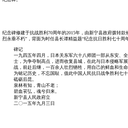
纪念碑修建于抗战胜利70周年的2015年，由新宁县政府拨
烈永垂不朽”，背面为时任县长谭精益题“纪念抗日胜利七十周
碑记
一九四五年四月，日本关东军六十八师团一部从东安、全
士，为争夺制高点，进而收复县城，在此与日本侵略军展
战，前赴后继，一百余人壮烈牺牲，用自己的鲜血和生命
为铭记历史，不忘国耻，值此中国人民抗日战争胜利七十
砥砺后昆。
泉林有知，青山不老；
碧血苌弘，魂兮归来。
新宁县人民政府立
二〇一五年九月三日