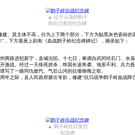
位于山顶的鹞子
岭抗日英烈纪念碑
转款修建。其主体不高，分为上下两个部分，下方为贴黑灰色瓷砖
年”，下方基座上刻有《血战鹞子岭纪念碑碑记》，摘录如下：
州两路进犯新宁，县城沦陷。十七日，奉调自武冈经石门、水庙
开激战。经过一天殊死拼杀，终因长途奔袭、地形不利、兵力悬
谱写了一曲同仇敌忾、气壮山河的抗倭御侮之歌。
周年之际，县人民政府拨出专款，修建“抗日战争鹞子岭血战阵
鹞子岭抗日英烈
纪念碑