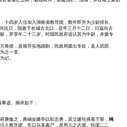
，十四岁入伍加入湖南省教导团，数年即升为少尉排长。
热河抗日，阻敌于长城古北口，是年三月十二日，日寇向古
躯，罗享年二十三岁。时国民政府追认其为中尉，并拨专
方筹措，县领导实地踏勘，民政局拨出专款，县人武部、
为之一变。
为记。
战事迹。摘录如下：
府褒恤之，典锡金建亭以彰忠勇，其父建伦择基于斯，
鸠
沙入教导团，常曰马革裹尸，是男儿之志愿。民国二二