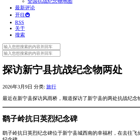
全国抗战纪念物地图
最新评论
开往🚇
RSS
关于
搜索
Search
for:
Search
for:
探访新宁县抗战纪念物两处
2026年3月9日
分类:
旅行
最近在新宁县探访风雨桥，顺道探访了新宁县的两处抗战纪念
鹞子岭抗日英烈纪念碑
鹞子岭抗日英烈纪念碑位于新宁县城西南的幸福村，在去往飞
纪念碑。