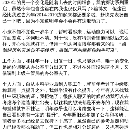
2020年的另一个变化是随着出去的时间增多，我的探访系列重
启，虽然今年包含这篇在内我也仅仅只写了8篇博文，但这已
经比我过去六年(2014-2019)加起来都还要多啦。赶快先表扬自
己一下吧，因为不知道明年会不会再有这般动力了。
小孩不知不觉也一岁半了，暂时看起来，运动能力可以，说话
方面差点，字词吐不清。对于他，没有特别希望他能以后怎么
样，开心快乐就好吧，借用一句从网友博客那看来的话，“
愿
我经历的苦难你不要经历，愿我已有的幸福你触手可及
”。
工作方面，和往年一样，日复一日，也只能这样。唯一的变化
是岗位调整从办公室里分出来了，不过在外面没呆两个月，又
借调到上级主管局的办公室去了。
个人方面，自从本科毕业后到入职工作，就前年考过了中级职
称算是一点提升之外，我似乎没有什么提升。今年有人来找我
挂中级职称的证，我拒绝了；很多人聊天的时候都劝我可以去
考虑考个建造师挂出去，以往我的想法都是不去考的，现在我
却觉得就算不挂证，明年似乎也可以考虑去考一下，这样能让
自己看起来有一定的"提升"。今年照旧还参加了公考和考研，
前者更多地已经是去保持下手感了，虽然自己的参考意愿和动
力已经没那么强劲了，但工作也是相对分好坏的，又抱有碰运