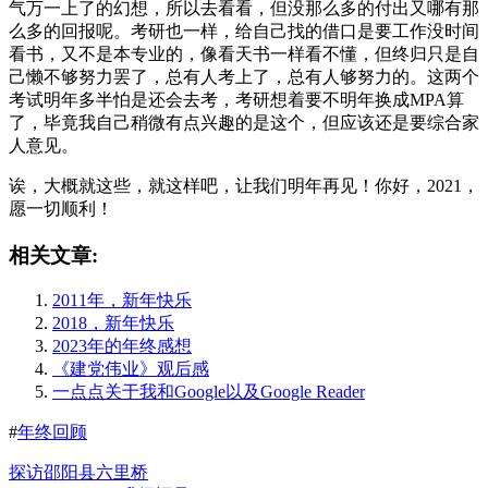
气万一上了的幻想，所以去看看，但没那么多的付出又哪有那
么多的回报呢。考研也一样，给自己找的借口是要工作没时间
看书，又不是本专业的，像看天书一样看不懂，但终归只是自
己懒不够努力罢了，总有人考上了，总有人够努力的。这两个
考试明年多半怕是还会去考，考研想着要不明年换成MPA算
了，毕竟我自己稍微有点兴趣的是这个，但应该还是要综合家
人意见。
诶，大概就这些，就这样吧，让我们明年再见！你好，2021，
愿一切顺利！
相关文章:
2011年，新年快乐
2018，新年快乐
2023年的年终感想
《建党伟业》观后感
一点点关于我和Google以及Google Reader
#
年终回顾
探访邵阳县六里桥