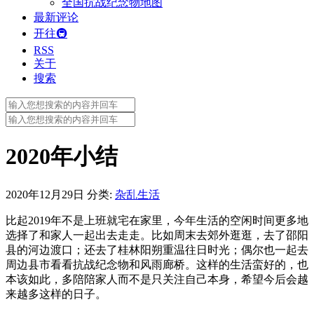
全国抗战纪念物地图
最新评论
开往🚇
RSS
关于
搜索
Search
for:
Search
for:
2020年小结
2020年12月29日
分类:
杂乱生活
比起2019年不是上班就宅在家里，今年生活的空闲时间更多地
选择了和家人一起出去走走。比如周末去郊外逛逛，去了邵阳
县的河边渡口；还去了桂林阳朔重温往日时光；偶尔也一起去
周边县市看看抗战纪念物和风雨廊桥。这样的生活蛮好的，也
本该如此，多陪陪家人而不是只关注自己本身，希望今后会越
来越多这样的日子。