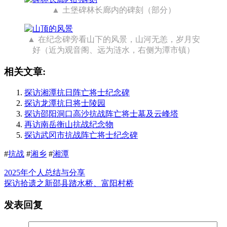
土堡碑林长廊内的碑刻（部分）
在纪念碑旁看山下的风景，山河无恙，岁月安
好（近为观音阁、远为涟水，右侧为潭市镇）
相关文章:
探访湘潭抗日阵亡将士纪念碑
探访龙潭抗日将士陵园
探访邵阳洞口高沙抗战阵亡将士墓及云峰塔
再访南岳衡山抗战纪念物
探访武冈市抗战阵亡将士纪念碑
#
抗战
#
湘乡
#
湘潭
2025年个人总结与分享
探访拾遗之新邵县踏水桥、富阳村桥
发表回复