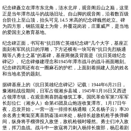
纪念碑矗立在潭市东北角，涟水北岸，观音阁后山之巅，这里
正是当年潭市战斗的战场旧址。自山脚的观音阁，沿着数百级
台阶往上至山顶，抬头可见 14.5 米高的纪念碑巍然屹立。碑
为四方形，钢筋混凝土为骨，外覆花岗岩，庄重威严，是当地
的爱国主义教育基地。
纪念碑正面，书写有“抗日阵亡英雄纪念碑”几个大字，基座正
面刻有军民抗日的浮雕，下方还横有一块写有“抗日先烈杨通
顺等八勇士之墓”的墓碑，基座两侧及背面是《抗日英雄纪念
碑记》、纪念碑修建理念和1945年潭市战斗的战斗画面雕刻。
纪念碑四周还有在一圈麻石的护栏，上面刻着捐建人员的姓名
和当地名贤的题刻。
据碑基座上的《抗日英雄纪念碑记》记载：1944年6月21日，
豫湘桂战役期间，日军占领湘乡县城，1945年1月16日又西进
占领潭市镇，在观音阁喜鹊崙修筑工事。国民革命军第73军军
长彭位仁（湘乡人）命第45团及山炮连收复潭市。1月17日午
夜，总攻开始，一营一连一排排长杨通顺（又名杨子云）率20
余名勇士匍匐至离喜鹊崙顶40米处，杨排长趁敌机枪手换弹瞬
间，纵身将手榴弹投入敌堡，敌机枪顿时哑然。勇士们冲入敌
堡，挥刀血战。战斗中一敌寇将刀刺入杨排长腹部，杨忍着剧