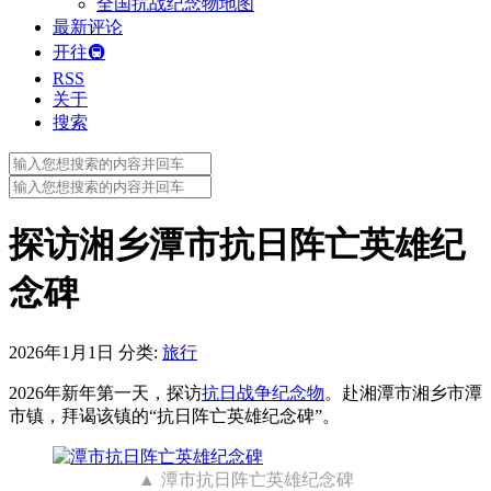
全国抗战纪念物地图
最新评论
开往🚇
RSS
关于
搜索
Search
for:
Search
for:
探访湘乡潭市抗日阵亡英雄纪
念碑
2026年1月1日
分类:
旅行
2026年新年第一天，探访
抗日战争纪念物
。赴湘潭市湘乡市潭
市镇，拜谒该镇的“抗日阵亡英雄纪念碑”。
潭市抗日阵亡英雄纪念碑