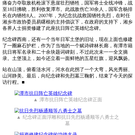
痛奋力夺取敌机枪滚下悬崖壮烈牺牲，国军将士全线冲锋，战
至18日拂晓，胜利收复潭市。此战敌伤亡30余人，国军含杨排
长在内牺牲8人。2007年，为纪念抗战救国牺牲先烈，在时任
湘乡市政协委员易曙根的主持倡议下，在政府的支持下，湘乡
各界人士捐资修建了此座抗日阵亡英雄纪念碑。
纪念碑西南，还有一个当年日军土堡的旧址，现在上面也修建
了一圈麻石护栏，作为了当地的一个赋诗碑林长廊，有潭市籍
抗日将军名录和二十余块题词碑刻，不过此次未一一全文摘
录。土堡顶上，如今还立着一面鲜艳的五星红旗，迎风飘扬。
站在山顶，俯看涟水河，河水在此拐了一个大弯，风光秀丽、
山河静美。最后，向纪念碑和先烈墓三鞠躬，结束了今天的探
访行程。■
潭市抗日阵亡英雄纪念碑正面
纪念碑正面浮雕和抗日先烈杨通顺等八勇士之
墓