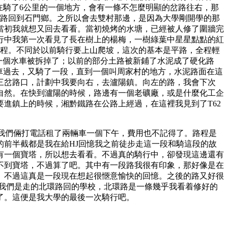
在騎了6公里的一個地方，會有一條不怎麼明顯的岔路往右，那
的路回到石門鄉。之所以會去雙村那邊，是因為大學剛開學的那
當初我就想又回去看看。當初燒烤的水塘，已經被人修了圍牆完
行中我第一次看見了長在樹上的楊梅，一樹綠葉中星星點點的紅
前程。不同於以前騎行要上山爬坡，這次的基本是平路，全程輕
一個水車被拆掉了；以前的部分土路被新鋪了水泥成了硬化路
推車過去，又騎了一段，直到一個叫周家村的地方，水泥路面在這
三岔路口，計劃中我要向右，去瀘陽鎮。向左的路，我會下次
自然。在快到瀘陽的時候，路邊有一個老礦廠，或是什麼化工企
進鎮上的時候，湘黔鐵路在公路上經過，在這裡我見到了T62
我們倆打電話租了兩輛車一個下午，費用也不記得了。路程是
前半截都是我在給HJ回憶我之前徒步走這一段和騎這段的故
有一個寶塔，所以想去看看。不過真的騎行中，卻發現這邊還有
不到寶塔，不過算了吧。其中有一段路我很有印象，那好像是在
。不過這真是一段現在想起很愜意愉快的回憶。之後的路又好很
後我們是走的北環路回的學校，北環路是一條幾乎我看着修好的
了。這便是我大學的最後一次騎行吧。