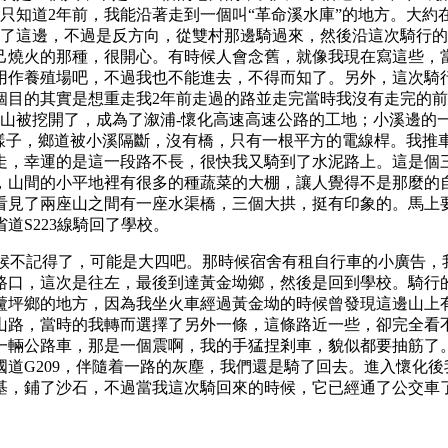
只知道2年前，我能沿著走到一個叫“革命溪水庫”的地方。大約
來了這邊，不過是反方向，從雙村那邊騎過來，然後沿這次騎行
己燒火的那種，很開心。有時候人會念舊，就像我現在寫這些，
用作養殖場吧，不過我也不能進去，不得而知了。另外，這次騎
個目的其實是想重走我2年前走過的路並走完當時我沒有走完的
小山被挖開了，成為了溆浦-懷化高速高速公路的工地；小溪邊的
米的樣子，鄉道被小溪隔斷，沒有橋，只有一根平方的電線桿。我
走，幸運的是這一段路不長，很快我又騎到了水泥路上。這是個
，山間的小平地裡有很多的種蔬菜的大棚，讓人覺得不是那麼的
看見了兩座山之間有一座水渠橋，三個大拱，挺有印象的。馬上要
道S223線騎回了學校。
時候不記得了，可能是大四吧。那時候宿舍有租自行車的小廣告，
路口，這次是往左，最後到達黃金坳鄉，然後是回到學校。騎行的
蘆坪鄉的地方，因為我坐火車經過黃金坳的時候曾發現這邊山上
山路，當時的我轉而選擇了另外一條，這條路近一些，卻完全看
一輛公路車，那是一個震啊，我的手猛捏剎車，貌似都要抽筋了
道G209，伴隨着一路的灰塵，我們還是騎了回去。進入懷化
基，鋪了沙石，不過當我這次騎回來的時候，它已經通了公交車