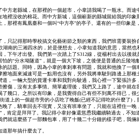
終點到了中方老縣城，在那裡的一個超市，小韋請我喝了一瓶水。而
在地裡沒收的棉花。而中方新城，這個嶄新的縣城留給我的印象
上，那裡有鳳凰臺和一個叫“中方亭”的亭子。還有的一些印象是
，只記得那時學校搞文化藝術節之類的東西，我們班需要裝扮自
喜歡湖南的三湘四水的，於是便想去，小韋知道我的意思，當然
，下午才出發。我們第一次踏上了S312線，從楊村出去以後
害怕的“分水坳隧道”，就是一個大下坡，之後便是普通的丘陵地
泳的話題。同時，因為小韋的車剎車有問題，我就和他換了一個
摩擦地面來減速可是一點用也沒有，另外我將車駛到路邊上那種
彎道，一輛大型的貨運卡車和我對向駛過，我心裡一下緊張許多
些擦傷，沒有太多事情。簡單處理後，我們又上路了，途中就在
喝了幾口。之所以有印象，是我覺得自己有些不到萬不得已，很
街道上的一個超市旁的小店吃了晚飯(已經不記得吃的什麼了)
色晚了，騎車回去不現實，又沒有班車坐了，只能在這裡住一晚
夢”，肯定是拜拜了。我記得小韋好像還慫恿我繼續騎過去，不知道
我們就這麼搭了一部麵包車，用了十幾二十分鐘的樣子吧，我倆
不知道那年搞什麼去了。