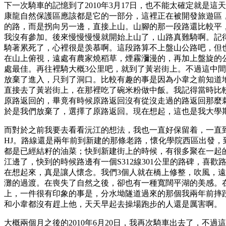
下一次騎車的記憶到了2010年3月17日，也不能太確定就
康龍自然保護區應該都是它的一部分，這裡正在被開發旅遊區
的路，而是拐向另一邊，直接上山。山腳的那一段路還比較平
我沒有參加。後來慢慢慢慢就開始上山了，山路真難騎啊。記
騎著累死了，心裡很是羡慕啊。這段路算不上盤山公路吧，但
在山上俯視，遠處有農家燒稻草，煙霧瀰漫的，再加上盤旋的公
處最佳。再往裡騎大概3公里吧，就到了黃岩街上。不過這中間
放棄了進入，只到了洞口。比較有趣的事是因為小韋之前知道
直接去了黃岩街上，在那裡吃了碗米粉做中飯。我記得當時比
原路返回的，畢竟有時候原路返回沒有從沒走過的路返回那麼
於是我們放棄了，選擇了原路返回。現在想起，這也是我大學
而對於之前我要去看看沅江的想法，我也一直好保留着，一直到
HJ。路線還是兩年前到新建的那條老路，懷化學院西區出發
都是已經結籽的油菜；快到新建街上的時候，有很多聚在一起
江邊了，快到的時候路邊有一個S312線301公里的路碑，
在想起來，真是讓人懷念。我們3個人就在橋上修整，吹風，
灘的過渡。在喪失了自然之後，卻也有一種寬闊平湖的美感。在
上，一件很有印象的事是，分水坳隧道過來的那個我兩年前摔
和小韋都沒有趕上他，天天早起去操場跑步的人還是厲害啊。
大概兩個月之後的2010年6月20日，我再次騎車出去了，