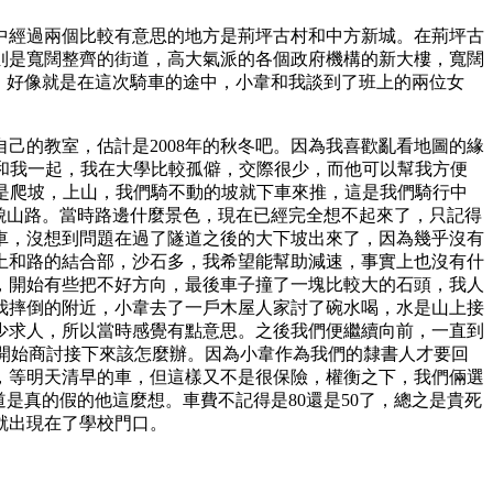
途中經過兩個比較有意思的地方是荊坪古村和中方新城。在荊坪古
則是寬闊整齊的街道，高大氣派的各個政府機構的新大樓，寬闊
，好像就是在這次騎車的途中，小韋和我談到了班上的兩位女
己的教室，估計是2008年的秋冬吧。因為我喜歡亂看地圖的緣
也和我一起，我在大學比較孤僻，交際很少，而他可以幫我方便
就是爬坡，上山，我們騎不動的坡就下車來推，這是我們騎行中
貌山路。當時路邊什麼景色，現在已經完全想不起來了，只記得
車，沒想到問題在過了隧道之後的大下坡出來了，因為幾乎沒有
土和路的結合部，沙石多，我希望能幫助減速，事實上也沒有什
，開始有些把不好方向，最後車子撞了一塊比較大的石頭，我人
我摔倒的附近，小韋去了一戶木屋人家討了碗水喝，水是山上接
少求人，所以當時感覺有點意思。之後我們便繼續向前，一直到
，開始商討接下來該怎麼辦。因為小韋作為我們的隸書人才要回
，等明天清早的車，但這樣又不是很保險，權衡之下，我們倆選
是真的假的他這麼想。車費不記得是80還是50了，總之是貴死
就出現在了學校門口。