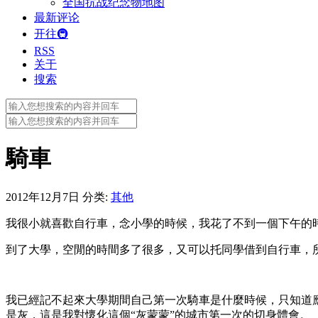
全国抗战纪念物地图
最新评论
开往🚇
RSS
关于
搜索
Search
for:
Search
for:
騎車
2012年12月7日
分类:
其他
我很小就喜歡自行車，念小學的時候，我花了不到一個下午的
到了大學，空閒的時間多了很多，又可以托同學借到自行車，
我已經記不起來大學期間自己第一次騎車是什麼時候，只知道
是灰，這是我對懷化這個“灰蒙蒙”的城市第一次的切身體會。