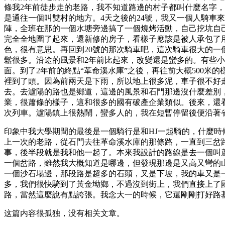
條我2年前徒步走的老路，我不知道路邊的村子都叫什麼名字，
是通往一個叫雙村的地方。4天之後的24號，我又一個人騎車
陣，全班在那的一個水塘旁邊搞了一個燒烤活動，自己挖坑自
完全全地圍了起來，還新修的房子，看樣子應該是被人承包了
色，很有意思。再回到20號的那次騎車吧，這次騎車很大的一
鬆很多。沿途的風景和2年前比起來，改變還是蠻多的。有些
面。到了2年前的終點“革命溪水庫”之後，再往前大概500
裡到了頭。因為前兩天是下雨，所以地上很多泥，車子很不好
去。去瀘陽的路也是鄉道，這邊的風景和石門那邊沒什麼差別
業，很蕭條的樣子，這和很多的國有破產企業類似。後來，還
次列車。瀘陽鎮上很熱鬧，蠻多人的，我在短暫停留後便沿著省
印象中我大學期間的最後是一個騎行是和HJ一起騎的，什麼
上一次的老路，從石門去往革命溪水庫的那條路，一直到三岔
事，後半段就是我和他一起了。本來我設計的路線是去一個叫
一個岔路，雖然我大概知道是哪邊，但發現那邊是又高又彎的
一個沙石場邊，那段路是超多的石頭，又是下坡，我的車又是
多，我們很快騎到了黃金坳鄉，不過沒到街上，我們直接上了國
路，當然這麼說有點誇張。我念大一的時候，它還剛剛打好路
这篇内容很孤独，没有相关文章。