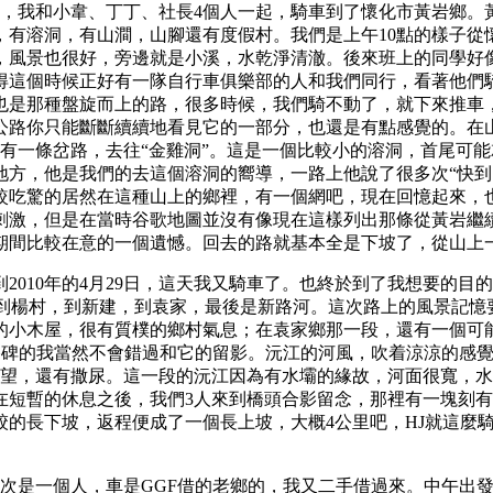
是這天，我和小韋、丁丁、社長4個人一起，騎車到了懷化市黃岩鄉
，有溶洞，有山澗，山腳還有度假村。我們是上午10點的樣子從
，風景也很好，旁邊就是小溪，水乾淨清澈。後來班上的同學好
得這個時候正好有一隊自行車俱樂部的人和我們同行，看著他們
也是那種盤旋而上的路，很多時候，我們騎不動了，就下來推車
路你只能斷斷續續地看見它的一部分，也還是有點感覺的。在山頂
有一條岔路，去往“金雞洞”。這是一個比較小的溶洞，首尾可能
地方，他是我們的去這個溶洞的嚮導，一路上他說了很多次“快到
較吃驚的居然在這種山上的鄉裡，有一個網吧，現在回憶起來，
刺激，但是在當時谷歌地圖並沒有像現在這樣列出那條從黃岩繼
期間比較在意的一個遺憾。回去的路就基本全是下坡了，從山上
2010年的4月29日，這天我又騎車了。也終於到了我想要的
，到楊村，到新建，到袁家，最後是新路河。這次路上的風景記憶
的小木屋，很有質樸的鄉村氣息；在袁家鄉那一段，還有一個可
喜歡路碑的我當然不會錯過和它的留影。沅江的河風，吹着涼涼的
遠望，還有撒尿。這一段的沅江因為有水壩的緣故，河面很寬，
短暫的休息之後，我們3人來到橋頭合影留念，那裡有一塊刻有
跤的長下坡，返程便成了一個長上坡，大概4公里吧，HJ就這麼
不過這次是一個人，車是GGF借的老鄉的，我又二手借過來。中午