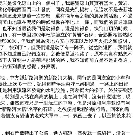
。黃岩是懷化涼山上的一個村子，我感覺涼山其實有蠻大，黃岩、
懷化學院西區門口出發的，同樣是先到楊村，但這次不是去新建
像到這邊來抓過一次螃蟹，還有摘草莓之類的農家樂活動，不過
騎著山地車在爬坡的時候就像在平地上一樣，而我們的普通單車
，也不知道最後我們是騎得多，還是推得多。快到山頂的時候，
，有一塊因2002年杜鵑節立的“黃岩”石碑，合影照相當然此
就500米，但我們因為沒地方安心停車以及沒有火把之類照明，
了，快到了”，但我們還是騎了有一陣子。從岔路返回，我們就
也不知道自己記錯沒有。之後便是返程路了，原本其實有點想不
續下去直到中方縣荊坪那邊的路，我不知道前方是不是走得通，
一路衝到底的感覺，好爽啊。
目的地，中方縣新路河鄉的新路河大橋。同行的是同寢室的小韋和
要比上次多一些，記得這時候油菜花已經開過，一路上的田裡
能是利用溪流來發電的水利設施，落差挺大的樣子。終於要到沅
感覺，特別是人站在高高的橋上，走在河中間，沒有什麼遮擋，現
水深，雖然這裡只是千里沅江的中游，但是河流和河岸並沒有河
“新路河大橋”名字的石碑，之後便是返程的騎行路。回來的路
騎着個沒有變速的老式大單車，一口氣衝上去了，以至於後來我
出發，到石門鄉轉出了公路，進入鄉道，然後就一路騎行，沿著一