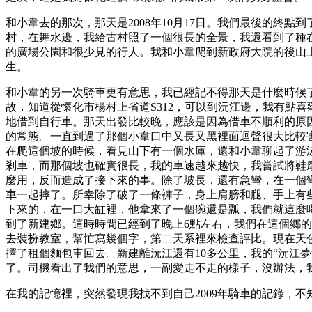
和小韋去的那次，那天是2008年10月17日。我們最後的
村，在舞水邊，我給古村照了一個很長的全景，我還看到了種
的廣場公園和很少見的行人。我和小韋爬到新政府大院的後山
生。
和小韋的另一次騎車更有意思，我已經記不得那天是什麼時候了
故，知道從懷化市楊村上省道S312，可以到沅江邊，我有點
地借到自行車。那天出發比較晚，應該是因為借車不順利的原因
的常態。一直到過了那個小韋口中又長又黑裡面迴聲很大比較
在爬這個坡的時候，看見山下有一個水庫，還和小韋聊起了游
剎車，而那個坡也確實很長，我的車速越來越快，我嘗試將鞋
麼用，反而造成了接下來的事。除了坡長，還有急彎，在一個
車一起摔了。所幸除了破了一條褲子，身上肩膀和腿、手上有
下來的，在一口大缸裡，他拿來了一個碗還是瓢，我們就這麼
到了新建鄉。這時時間已經到了晚上6點左右，我們在這個鄉的
去裝扮教室，幫忙寫幾個字，第二天系裡來檢查評比。現在天
擇了租個麵包車回去。新建離沅江還有10多公里，我的“沅江
了。司機看出了我們的意思，一副愛走不走的樣子，沒辦法，
在我的記憶裡，突然發現我找不到自己2009年騎車的記錄，