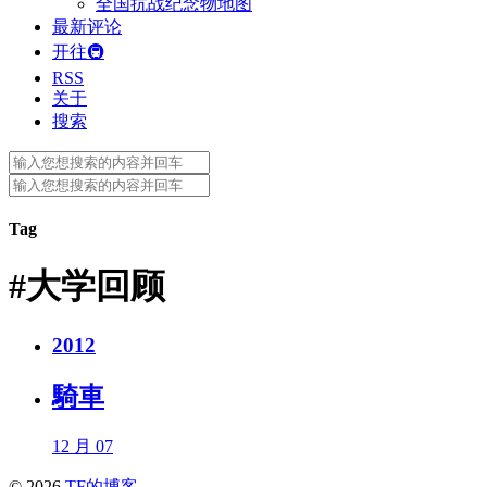
全国抗战纪念物地图
最新评论
开往🚇
RSS
关于
搜索
Search
for:
Search
for:
Tag
#大学回顾
2012
騎車
12 月 07
© 2026
TF的博客