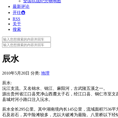
全国抗战纪念物地图
最新评论
开往🚇
RSS
关于
搜索
Search
for:
Search
for:
辰水
2010年5月20日
分类:
地理
辰水:
沅江支流。又名锦水、锦江、麻阳河，古武陵五溪之一。
源出贵州省江口县梵净山西麓太子石，经江口县、铜仁市至文
县城对河小路口注入沅水。
辰水全长295公里。其中湖南境内长145公里，流域面积7536
石及岩石，其中险滩较多，尤以大破滩为最险。八里桥以下经