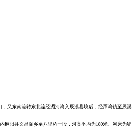
口，又东南流转东北流经湄河湾入辰溪县境后，经潭湾镇至辰溪
南省境内麻阳县文昌阁乡至八里桥一段，河宽平均为180米。河床为卵