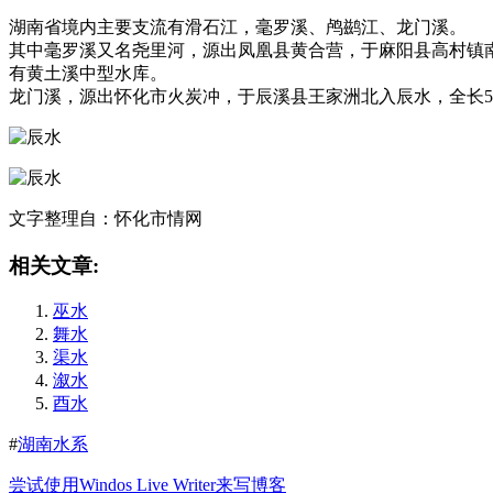
湖南省境内主要支流有滑石江，毫罗溪、鸬鹚江、龙门溪。
其中毫罗溪又名尧里河，源出凤凰县黄合营，于麻阳县高村镇南尧里
有黄土溪中型水库。
龙门溪，源出怀化市火炭冲，于辰溪县王家洲北入辰水，全长51公
文字整理自：怀化市情网
相关文章:
巫水
舞水
渠水
溆水
酉水
#
湖南水系
尝试使用Windos Live Writer来写博客