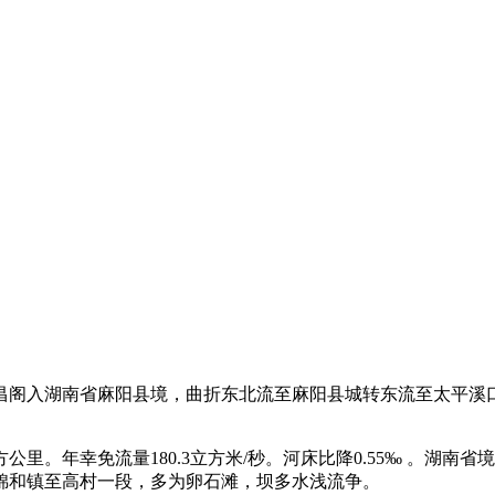
昌阁入湖南省麻阳县境，曲折东北流至麻阳县城转东流至太平溪
平方公里。年幸免流量180.3立方米/秒。河床比降0.55‰ 。湖
锦和镇至高村一段，多为卵石滩，坝多水浅流争。