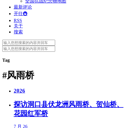
全国抗战纪念物地图
最新评论
开往🚇
RSS
关于
搜索
Search
for:
Search
for:
Tag
#风雨桥
2026
探访洞口县伏龙洲风雨桥、贺仙桥、
花园红军桥
7 月 26