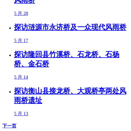
风雨桥
5 月 28
探访涟源市永济桥及一众现代风雨桥
5 月 17
探访隆回县竹溪桥、石龙桥、石杨
桥、金石桥
5 月 14
探访衡山县接龙桥、大观桥亭两处风
雨桥遗址
5 月 13
下一页